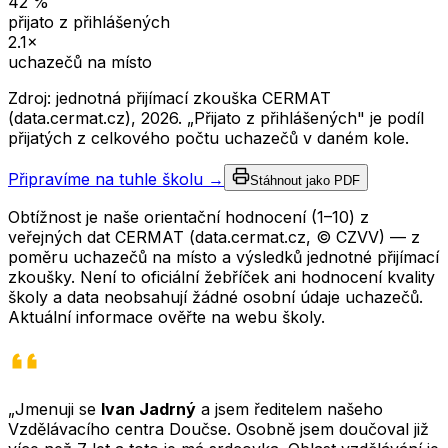
42
%
přijato z přihlášených
2.1
×
uchazečů na místo
Zdroj: jednotná přijímací zkouška CERMAT
(data.cermat.cz),
2026
. „Přijato z přihlášených" je podíl
přijatých z celkového počtu uchazečů v daném kole.
Připravíme na tuhle školu →
Stáhnout jako PDF
Obtížnost je naše orientační hodnocení (1–10) z
veřejných dat CERMAT (data.cermat.cz, © CZVV) — z
poměru uchazečů na místo a výsledků jednotné přijímací
zkoušky. Není to oficiální žebříček ani hodnocení kvality
školy a data neobsahují žádné osobní údaje uchazečů.
Aktuální informace ověřte na webu školy.
„Jmenuji se
Ivan Jadrný
a jsem ředitelem našeho
Vzdělávacího centra Doučse. Osobně jsem doučoval již