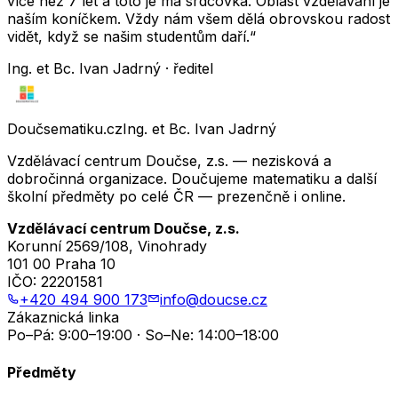
více než 7 let a toto je má srdcovka. Oblast vzdělávání je
naším koníčkem. Vždy nám všem dělá obrovskou radost
vidět, když se našim studentům daří.“
Ing. et Bc. Ivan Jadrný · ředitel
Doučsematiku.cz
Ing. et Bc. Ivan Jadrný
Vzdělávací centrum Doučse, z.s. — nezisková a
dobročinná organizace. Doučujeme matematiku a další
školní předměty po celé ČR — prezenčně i online.
Vzdělávací centrum Doučse, z.s.
Korunní 2569/108, Vinohrady
101 00 Praha 10
IČO:
22201581
+420 494 900 173
info@doucse.cz
Zákaznická linka
Po–Pá: 9:00–19:00 · So–Ne: 14:00–18:00
Předměty