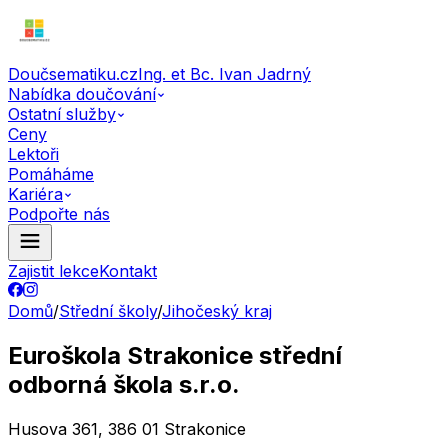
Doučsematiku.cz
Ing. et Bc. Ivan Jadrný
Nabídka doučování
Ostatní služby
Ceny
Lektoři
Pomáháme
Kariéra
Podpořte nás
Zajistit lekce
Kontakt
Domů
/
Střední školy
/
Jihočeský kraj
Euroškola Strakonice střední
odborná škola s.r.o.
Husova 361, 386 01 Strakonice