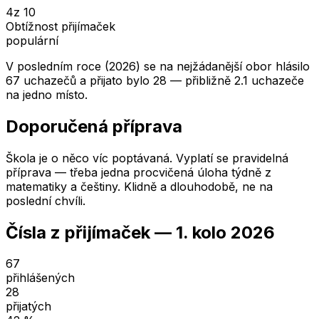
4
z 10
Obtížnost přijímaček
populární
V posledním roce (2026) se na nejžádanější obor hlásilo
67 uchazečů a přijato bylo 28 — přibližně 2.1 uchazeče
na jedno místo.
Doporučená příprava
Škola je o něco víc poptávaná. Vyplatí se pravidelná
příprava — třeba jedna procvičená úloha týdně z
matematiky a češtiny. Klidně a dlouhodobě, ne na
poslední chvíli.
Čísla z přijímaček —
1. kolo
2026
67
přihlášených
28
přijatých