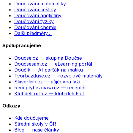
Doučování matematiky
Doučování češtiny
Doučování angličtiny
Doučování fyziky
Doučování chemie
Další předměty…
Spolupracujeme
Doucse.cz
— skupina Doučse
Doucsesam.cz
— eLearning portál
Doučík
— AI parťák na matiku
Tvorbazduse.cz
— rozvojové materiály
Skiverleih.cz
— půjčovna lyží
Receptybezmasa.cz
— receptář
Klubdetifort.cz
— klub dětí Fořt
Odkazy
Kde doučujeme
Střední školy v ČR
Blog — naše články