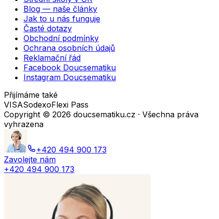
Blog — naše články
Jak to u nás funguje
Časté dotazy
Obchodní podmínky
Ochrana osobních údajů
Reklamační řád
Facebook Doucsematiku
Instagram Doucsematiku
Přijímáme také
VISA
Sodexo
Flexi Pass
Copyright ©
2026
doucsematiku.cz · Všechna práva
vyhrazena
+420 494 900 173
Zavolejte nám
+420 494 900 173