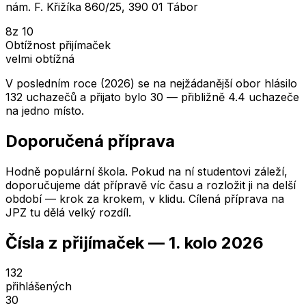
nám. F. Křižíka 860/25, 390 01 Tábor
8
z 10
Obtížnost přijímaček
velmi obtížná
V posledním roce (2026) se na nejžádanější obor hlásilo
132 uchazečů a přijato bylo 30 — přibližně 4.4 uchazeče
na jedno místo.
Doporučená příprava
Hodně populární škola. Pokud na ní studentovi záleží,
doporučujeme dát přípravě víc času a rozložit ji na delší
období — krok za krokem, v klidu. Cílená příprava na
JPZ tu dělá velký rozdíl.
Čísla z přijímaček —
1. kolo
2026
132
přihlášených
30