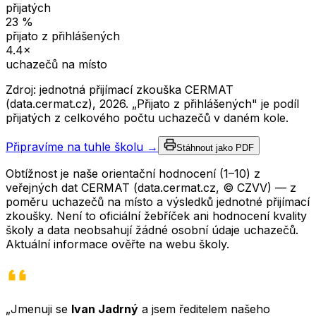
přijatých
23
%
přijato z přihlášených
4.4
×
uchazečů na místo
Zdroj: jednotná přijímací zkouška CERMAT
(data.cermat.cz),
2026
. „Přijato z přihlášených" je podíl
přijatých z celkového počtu uchazečů v daném kole.
Připravíme na tuhle školu →
Stáhnout jako PDF
Obtížnost je naše orientační hodnocení (1–10) z
veřejných dat CERMAT (data.cermat.cz, © CZVV) — z
poměru uchazečů na místo a výsledků jednotné přijímací
zkoušky. Není to oficiální žebříček ani hodnocení kvality
školy a data neobsahují žádné osobní údaje uchazečů.
Aktuální informace ověřte na webu školy.
„Jmenuji se
Ivan Jadrný
a jsem ředitelem našeho