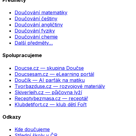
Doučování matematiky
Doučování češtiny
Doučování angličtiny
Doučování fyziky
Doučování chemie
Další předměty…
Spolupracujeme
Doucse.cz
— skupina Doučse
Doucsesam.cz
— eLearning portál
Doučík
— AI parťák na matiku
Tvorbazduse.cz
— rozvojové materiály
Skiverleih.cz
— půjčovna lyží
Receptybezmasa.cz
— receptář
Klubdetifort.cz
— klub dětí Fořt
Odkazy
Kde doučujeme
Střední školy v ČR