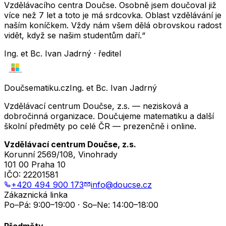
Vzdělávacího centra Doučse. Osobně jsem doučoval již
více než 7 let a toto je má srdcovka. Oblast vzdělávání je
naším koníčkem. Vždy nám všem dělá obrovskou radost
vidět, když se našim studentům daří.“
Ing. et Bc. Ivan Jadrný · ředitel
Doučsematiku.cz
Ing. et Bc. Ivan Jadrný
Vzdělávací centrum Doučse, z.s. — nezisková a
dobročinná organizace. Doučujeme matematiku a další
školní předměty po celé ČR — prezenčně i online.
Vzdělávací centrum Doučse, z.s.
Korunní 2569/108, Vinohrady
101 00 Praha 10
IČO:
22201581
+420 494 900 173
info@doucse.cz
Zákaznická linka
Po–Pá: 9:00–19:00 · So–Ne: 14:00–18:00
Předměty