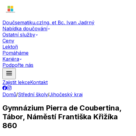
Doučsematiku.cz
Ing. et Bc. Ivan Jadrný
Nabídka doučování
Ostatní služby
Ceny
Lektoři
Pomáháme
Kariéra
Podpořte nás
Zajistit lekce
Kontakt
Domů
/
Střední školy
/
Jihočeský kraj
Gymnázium Pierra de Coubertina,
Tábor, Náměstí Františka Křižíka
860