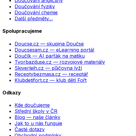
Doučování angličtiny
Doučování fyziky
Doučování chemie
Další předměty…
Spolupracujeme
Doucse.cz
— skupina Doučse
Doucsesam.cz
— eLearning portál
Doučík
— AI parťák na matiku
Tvorbazduse.cz
— rozvojové materiály
Skiverleih.cz
— půjčovna lyží
Receptybezmasa.cz
— receptář
Klubdetifort.cz
— klub dětí Fořt
Odkazy
Kde doučujeme
Střední školy v ČR
Blog — naše články
Jak to u nás funguje
Časté dotazy
Obchodní podmínky