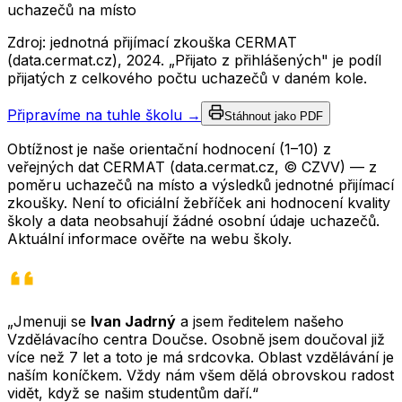
uchazečů na místo
Zdroj: jednotná přijímací zkouška CERMAT
(data.cermat.cz),
2024
. „Přijato z přihlášených" je podíl
přijatých z celkového počtu uchazečů v daném kole.
Připravíme na tuhle školu →
Stáhnout jako PDF
Obtížnost je naše orientační hodnocení (1–10) z
veřejných dat CERMAT (data.cermat.cz, © CZVV) — z
poměru uchazečů na místo a výsledků jednotné přijímací
zkoušky. Není to oficiální žebříček ani hodnocení kvality
školy a data neobsahují žádné osobní údaje uchazečů.
Aktuální informace ověřte na webu školy.
„Jmenuji se
Ivan Jadrný
a jsem ředitelem našeho
Vzdělávacího centra Doučse. Osobně jsem doučoval již
více než 7 let a toto je má srdcovka. Oblast vzdělávání je
naším koníčkem. Vždy nám všem dělá obrovskou radost
vidět, když se našim studentům daří.“