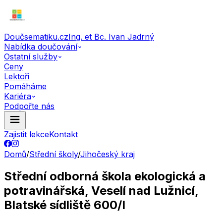
Doučsematiku.cz
Ing. et Bc. Ivan Jadrný
Nabídka doučování
Ostatní služby
Ceny
Lektoři
Pomáháme
Kariéra
Podpořte nás
Zajistit lekce
Kontakt
Domů
/
Střední školy
/
Jihočeský kraj
Střední odborná škola ekologická a
potravinářská, Veselí nad Lužnicí,
Blatské sídliště 600/I