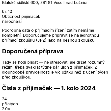
Blatské sídliště 600, 391 81 Veselí nad Lužnicí
6
z 10
Obtížnost přijímaček
náročnější
Podrobná data o přijímacím řízení zatím nemáme
kompletní. Doporučujeme připravit se na jednotnou
přijímací zkoušku (JPZ) jako na běžnou zkoušku.
Doporučená příprava
Tady se hodí přidat — ne stresovat, ale držet rozumný
režim, třeba dvakrát týdně pár úloh z přijímaček. Z
dlouhodobé pravidelnosti je víc užitku než z učení týden
před zkouškou.
Čísla z přijímaček —
1. kolo
2024
24
přijatých
2.0
×