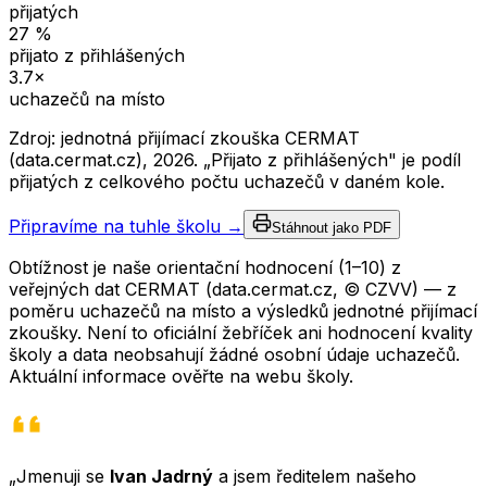
přijatých
27
%
přijato z přihlášených
3.7
×
uchazečů na místo
Zdroj: jednotná přijímací zkouška CERMAT
(data.cermat.cz),
2026
. „Přijato z přihlášených" je podíl
přijatých z celkového počtu uchazečů v daném kole.
Připravíme na tuhle školu →
Stáhnout jako PDF
Obtížnost je naše orientační hodnocení (1–10) z
veřejných dat CERMAT (data.cermat.cz, © CZVV) — z
poměru uchazečů na místo a výsledků jednotné přijímací
zkoušky. Není to oficiální žebříček ani hodnocení kvality
školy a data neobsahují žádné osobní údaje uchazečů.
Aktuální informace ověřte na webu školy.
„Jmenuji se
Ivan Jadrný
a jsem ředitelem našeho