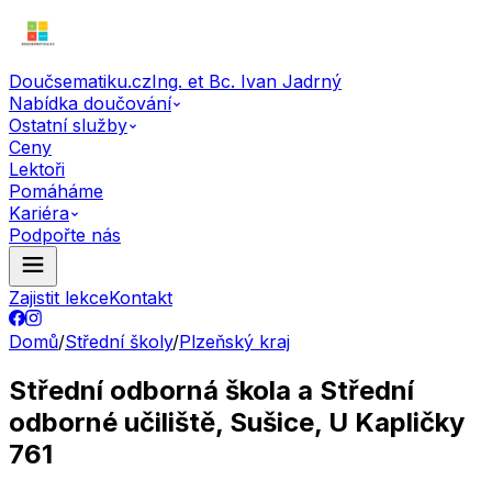
Doučsematiku.cz
Ing. et Bc. Ivan Jadrný
Nabídka doučování
Ostatní služby
Ceny
Lektoři
Pomáháme
Kariéra
Podpořte nás
Zajistit lekce
Kontakt
Domů
/
Střední školy
/
Plzeňský kraj
Střední odborná škola a Střední
odborné učiliště, Sušice, U Kapličky
761