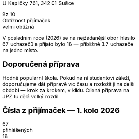
U Kapličky 761, 342 01 Sušice
8
z 10
Obtížnost přijímaček
velmi obtížná
V posledním roce (2026) se na nejžádanější obor hlásilo
67 uchazečů a přijato bylo 18 — přibližně 3.7 uchazeče
na jedno místo.
Doporučená příprava
Hodně populární škola. Pokud na ní studentovi záleží,
doporučujeme dát přípravě víc času a rozložit ji na delší
období — krok za krokem, v klidu. Cílená příprava na
JPZ tu dělá velký rozdíl.
Čísla z přijímaček —
1. kolo
2026
67
přihlášených
18