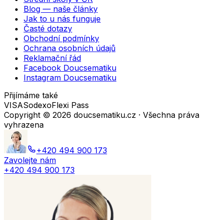
Blog — naše články
Jak to u nás funguje
Časté dotazy
Obchodní podmínky
Ochrana osobních údajů
Reklamační řád
Facebook Doucsematiku
Instagram Doucsematiku
Přijímáme také
VISA
Sodexo
Flexi Pass
Copyright ©
2026
doucsematiku.cz · Všechna práva
vyhrazena
+420 494 900 173
Zavolejte nám
+420 494 900 173