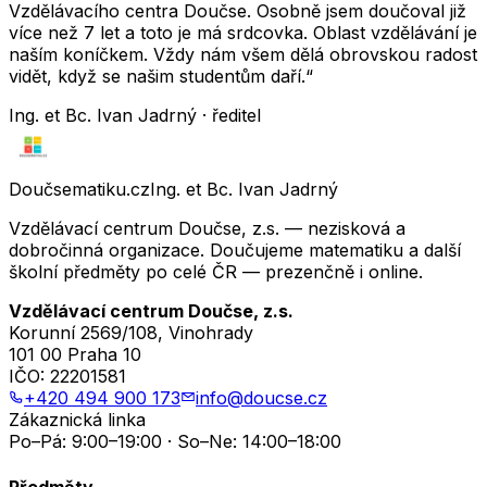
Vzdělávacího centra Doučse. Osobně jsem doučoval již
více než 7 let a toto je má srdcovka. Oblast vzdělávání je
naším koníčkem. Vždy nám všem dělá obrovskou radost
vidět, když se našim studentům daří.“
Ing. et Bc. Ivan Jadrný · ředitel
Doučsematiku.cz
Ing. et Bc. Ivan Jadrný
Vzdělávací centrum Doučse, z.s. — nezisková a
dobročinná organizace. Doučujeme matematiku a další
školní předměty po celé ČR — prezenčně i online.
Vzdělávací centrum Doučse, z.s.
Korunní 2569/108, Vinohrady
101 00 Praha 10
IČO:
22201581
+420 494 900 173
info@doucse.cz
Zákaznická linka
Po–Pá: 9:00–19:00 · So–Ne: 14:00–18:00
Předměty