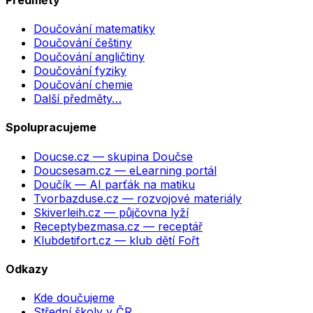
Doučování matematiky
Doučování češtiny
Doučování angličtiny
Doučování fyziky
Doučování chemie
Další předměty…
Spolupracujeme
Doucse.cz
— skupina Doučse
Doucsesam.cz
— eLearning portál
Doučík
— AI parťák na matiku
Tvorbazduse.cz
— rozvojové materiály
Skiverleih.cz
— půjčovna lyží
Receptybezmasa.cz
— receptář
Klubdetifort.cz
— klub dětí Fořt
Odkazy
Kde doučujeme
Střední školy v ČR