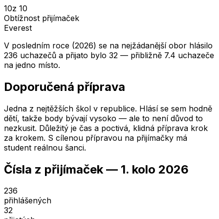
10
z 10
Obtížnost přijímaček
Everest
V posledním roce (2026) se na nejžádanější obor hlásilo
236 uchazečů a přijato bylo 32 — přibližně 7.4 uchazeče
na jedno místo.
Doporučená příprava
Jedna z nejtěžších škol v republice. Hlásí se sem hodně
dětí, takže body bývají vysoko — ale to není důvod to
nezkusit. Důležitý je čas a poctivá, klidná příprava krok
za krokem. S cílenou přípravou na přijímačky má
student reálnou šanci.
Čísla z přijímaček —
1. kolo
2026
236
přihlášených
32