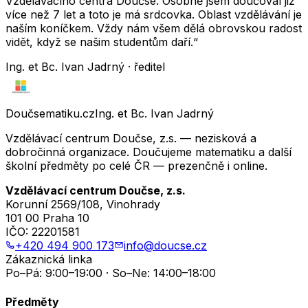
Vzdělávacího centra Doučse. Osobně jsem doučoval již
více než 7 let a toto je má srdcovka. Oblast vzdělávání je
naším koníčkem. Vždy nám všem dělá obrovskou radost
vidět, když se našim studentům daří.“
Ing. et Bc. Ivan Jadrný · ředitel
Doučsematiku.cz
Ing. et Bc. Ivan Jadrný
Vzdělávací centrum Doučse, z.s. — nezisková a
dobročinná organizace. Doučujeme matematiku a další
školní předměty po celé ČR — prezenčně i online.
Vzdělávací centrum Doučse, z.s.
Korunní 2569/108, Vinohrady
101 00 Praha 10
IČO:
22201581
+420 494 900 173
info@doucse.cz
Zákaznická linka
Po–Pá: 9:00–19:00 · So–Ne: 14:00–18:00
Předměty