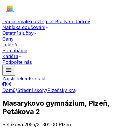
Doučsematiku.cz
Ing. et Bc. Ivan Jadrný
Nabídka doučování
Ostatní služby
Ceny
Lektoři
Pomáháme
Kariéra
Podpořte nás
Zajistit lekce
Kontakt
Domů
/
Střední školy
/
Plzeňský kraj
Masarykovo gymnázium, Plzeň,
Petákova 2
Petákova 2055/2, 301 00 Plzeň