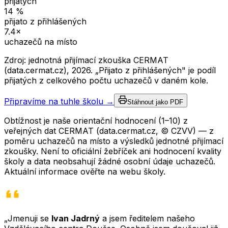
přijatých
14
%
přijato z přihlášených
7.4
×
uchazečů na místo
Zdroj: jednotná přijímací zkouška CERMAT
(data.cermat.cz),
2026
. „Přijato z přihlášených" je podíl
přijatých z celkového počtu uchazečů v daném kole.
Připravíme na tuhle školu →
Stáhnout jako PDF
Obtížnost je naše orientační hodnocení (1–10) z
veřejných dat CERMAT (data.cermat.cz, © CZVV) — z
poměru uchazečů na místo a výsledků jednotné přijímací
zkoušky. Není to oficiální žebříček ani hodnocení kvality
školy a data neobsahují žádné osobní údaje uchazečů.
Aktuální informace ověřte na webu školy.
„Jmenuji se
Ivan Jadrný
a jsem ředitelem našeho