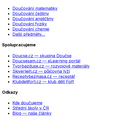
Doučování matematiky
Doučování češtiny
Doučování angličtiny
Doučování fyziky
Doučování chemie
Další předměty…
Spolupracujeme
Doucse.cz
— skupina Doučse
Doucsesam.cz
— eLearning portál
Tvorbazduse.cz
— rozvojové materiály
Skiverleih.cz
— půjčovna lyží
Receptybezmasa.cz
— receptář
Klubdetifort.cz
— klub dětí Fořt
Odkazy
Kde doučujeme
Střední školy v ČR
Blog — naše články