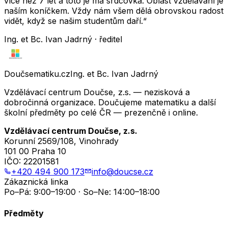
více než 7 let a toto je má srdcovka. Oblast vzdělávání je
naším koníčkem. Vždy nám všem dělá obrovskou radost
vidět, když se našim studentům daří.“
Ing. et Bc. Ivan Jadrný · ředitel
Doučsematiku.cz
Ing. et Bc. Ivan Jadrný
Vzdělávací centrum Doučse, z.s. — nezisková a
dobročinná organizace. Doučujeme matematiku a další
školní předměty po celé ČR — prezenčně i online.
Vzdělávací centrum Doučse, z.s.
Korunní 2569/108, Vinohrady
101 00 Praha 10
IČO:
22201581
+420 494 900 173
info@doucse.cz
Zákaznická linka
Po–Pá: 9:00–19:00 · So–Ne: 14:00–18:00
Předměty