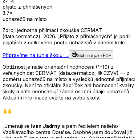
27
%
přijato z přihlášených
3.7
×
uchazečů na místo
Zdroj: jednotná přijímací zkouška CERMAT
(data.cermat.cz),
2026
. „Přijato z přihlášených" je podíl
přijatých z celkového počtu uchazečů v daném kole.
Připravíme na tuhle školu →
Stáhnout jako PDF
Obtížnost je naše orientační hodnocení (1–10) z
veřejných dat CERMAT (data.cermat.cz, © CZVV) — z
poměru uchazečů na místo a výsledků jednotné přijímací
zkoušky. Není to oficiální žebříček ani hodnocení kvality
školy a data neobsahují žádné osobní údaje uchazečů.
Aktuální informace ověřte na webu školy.
„Jmenuji se
Ivan Jadrný
a jsem ředitelem našeho
Vzdělávacího centra Doučse. Osobně jsem doučoval již