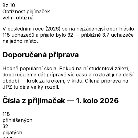
8
z 10
Obtížnost přijímaček
velmi obtížná
V posledním roce (2026) se na nejžádanější obor hlásilo
118 uchazečů a přijato bylo 32 — přibližně 3.7 uchazeče
na jedno místo.
Doporučená příprava
Hodně populární škola. Pokud na ní studentovi záleží,
doporučujeme dát přípravě víc času a rozložit ji na delší
období — krok za krokem, v klidu. Cílená příprava na
JPZ tu dělá velký rozdíl.
Čísla z přijímaček —
1. kolo
2026
118
přihlášených
32
přijatých