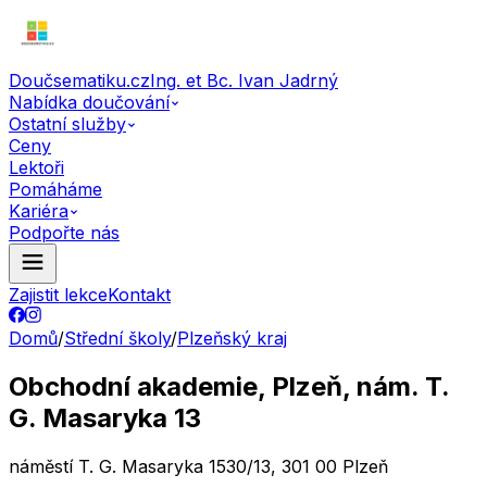
Doučsematiku.cz
Ing. et Bc. Ivan Jadrný
Nabídka doučování
Ostatní služby
Ceny
Lektoři
Pomáháme
Kariéra
Podpořte nás
Zajistit lekce
Kontakt
Domů
/
Střední školy
/
Plzeňský kraj
Obchodní akademie, Plzeň, nám. T.
G. Masaryka 13
náměstí T. G. Masaryka 1530/13, 301 00 Plzeň