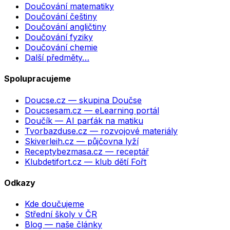
Doučování matematiky
Doučování češtiny
Doučování angličtiny
Doučování fyziky
Doučování chemie
Další předměty…
Spolupracujeme
Doucse.cz
— skupina Doučse
Doucsesam.cz
— eLearning portál
Doučík
— AI parťák na matiku
Tvorbazduse.cz
— rozvojové materiály
Skiverleih.cz
— půjčovna lyží
Receptybezmasa.cz
— receptář
Klubdetifort.cz
— klub dětí Fořt
Odkazy
Kde doučujeme
Střední školy v ČR
Blog — naše články