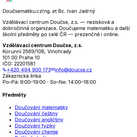
Doučsematiku.cz
Ing. et Bc. Ivan Jadrný
Vzdělávací centrum Doučse, z.s. — nezisková a
dobročinná organizace. Doučujeme matematiku a další
školní předměty po celé ČR — prezenčně i online.
Vzdělávací centrum Doučse, z.s.
Korunní 2569/108, Vinohrady
101 00 Praha 10
IČO:
22201581
+420 494 900 173
info@doucse.cz
Zákaznická linka
Po–Pá: 9:00–19:00 · So–Ne: 14:00–18:00
Předměty
Doučování matematiky
Doučování češtiny
Doučování angličtiny
Doučování fyziky
Doučování chemie