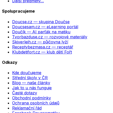
Další předměty…
Spolupracujeme
Doucse.cz
— skupina Doučse
Doucsesam.cz
— eLearning portál
Doučík
— AI parťák na matiku
Tvorbazduse.cz
— rozvojové materiály
Skiverleih.cz
— půjčovna lyží
Receptybezmasa.cz
— receptář
Klubdetifort.cz
— klub dětí Fořt
Odkazy
Kde doučujeme
Střední školy v ČR
Blog — naše články
Jak to u nás funguje
Časté dotazy
Obchodní podmínky
Ochrana osobních údajů
Reklamační řád