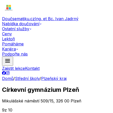
Doučsematiku.cz
Ing. et Bc. Ivan Jadrný
Nabídka doučování
Ostatní služby
Ceny
Lektoři
Pomáháme
Kariéra
Podpořte nás
Zajistit lekce
Kontakt
Domů
/
Střední školy
/
Plzeňský kraj
Církevní gymnázium Plzeň
Mikulášské náměstí 509/15, 326 00 Plzeň
9
z 10