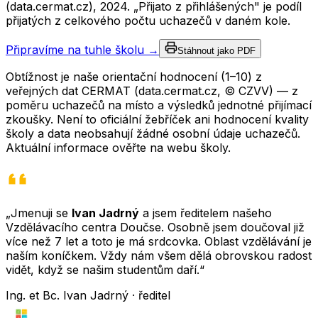
(data.cermat.cz),
2024
. „Přijato z přihlášených" je podíl
přijatých z celkového počtu uchazečů v daném kole.
Připravíme na tuhle školu →
Stáhnout jako PDF
Obtížnost je naše orientační hodnocení (1–10) z
veřejných dat CERMAT (data.cermat.cz, © CZVV) — z
poměru uchazečů na místo a výsledků jednotné přijímací
zkoušky. Není to oficiální žebříček ani hodnocení kvality
školy a data neobsahují žádné osobní údaje uchazečů.
Aktuální informace ověřte na webu školy.
„Jmenuji se
Ivan Jadrný
a jsem ředitelem našeho
Vzdělávacího centra Doučse. Osobně jsem doučoval již
více než 7 let a toto je má srdcovka. Oblast vzdělávání je
naším koníčkem. Vždy nám všem dělá obrovskou radost
vidět, když se našim studentům daří.“
Ing. et Bc. Ivan Jadrný · ředitel