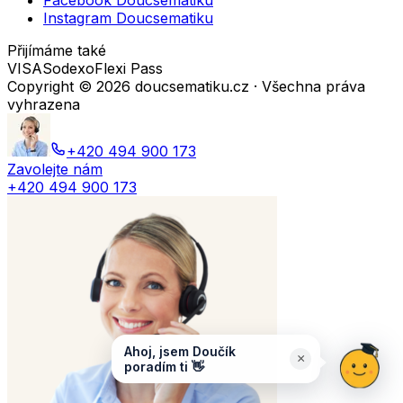
Facebook Doucsematiku
Instagram Doucsematiku
Přijímáme také
VISA
Sodexo
Flexi Pass
Copyright ©
2026
doucsematiku.cz · Všechna práva
vyhrazena
+420 494 900 173
Zavolejte nám
+420 494 900 173
Ahoj, jsem Doučík
×
poradím ti 👋