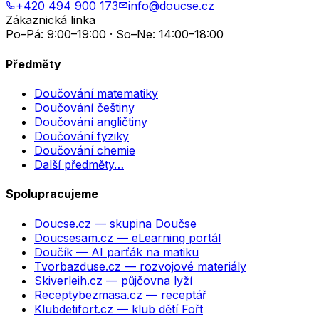
+420 494 900 173
info@doucse.cz
Zákaznická linka
Po–Pá: 9:00–19:00 · So–Ne: 14:00–18:00
Předměty
Doučování matematiky
Doučování češtiny
Doučování angličtiny
Doučování fyziky
Doučování chemie
Další předměty…
Spolupracujeme
Doucse.cz
— skupina Doučse
Doucsesam.cz
— eLearning portál
Doučík
— AI parťák na matiku
Tvorbazduse.cz
— rozvojové materiály
Skiverleih.cz
— půjčovna lyží
Receptybezmasa.cz
— receptář
Klubdetifort.cz
— klub dětí Fořt