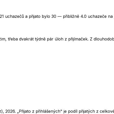
21 uchazečů a přijato bylo 30 — přibližně 4.0 uchazeče na 
im, třeba dvakrát týdně pár úloh z přijímaček. Z dlouhodobé
z),
2026
. „Přijato z přihlášených" je podíl přijatých z cel