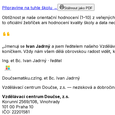
Připravíme na tuhle školu →
Stáhnout jako PDF
Obtížnost je naše orientační hodnocení (1–10) z veřejný
to oficiální žebříček ani hodnocení kvality školy a data 
„Jmenuji se
Ivan Jadrný
a jsem ředitelem našeho Vzděláva
koníčkem. Vždy nám všem dělá obrovskou radost vidět, k
Ing. et Bc. Ivan Jadrný · ředitel
Doučsematiku.cz
Ing. et Bc. Ivan Jadrný
Vzdělávací centrum Doučse, z.s. — nezisková a dobročin
Vzdělávací centrum Doučse, z.s.
Korunní 2569/108, Vinohrady
101 00 Praha 10
IČO:
22201581