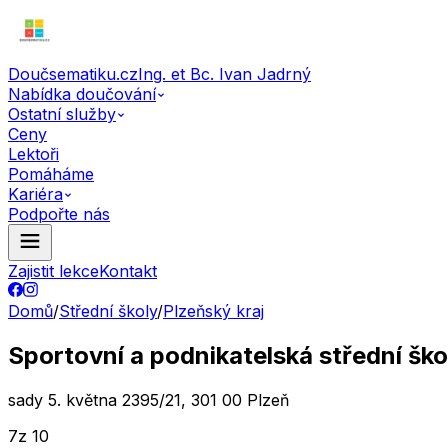
Doučsematiku.cz
Ing. et Bc. Ivan Jadrný
Nabídka doučování
Ostatní služby
Ceny
Lektoři
Pomáháme
Kariéra
Podpořte nás
Zajistit lekce
Kontakt
Domů
/
Střední školy
/
Plzeňský kraj
Sportovní a podnikatelská střední škola
sady 5. května 2395/21, 301 00 Plzeň
7
z 10