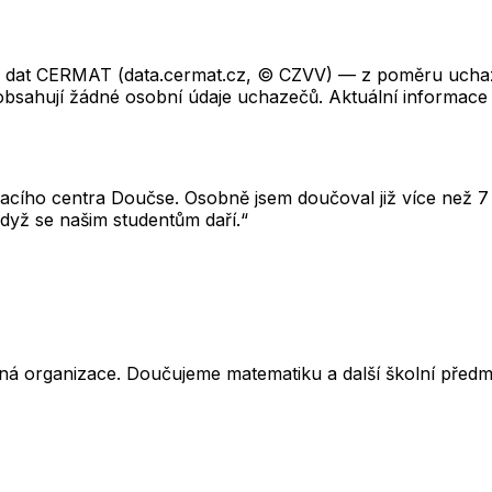
ch dat CERMAT (data.cermat.cz, © CZVV) — z poměru uchaze
neobsahují žádné osobní údaje uchazečů. Aktuální informace
cího centra Doučse. Osobně jsem doučoval již více než 7 l
dyž se našim studentům daří.“
ná organizace. Doučujeme matematiku a další školní předm