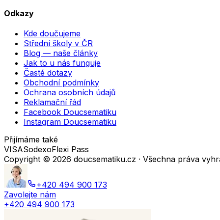
Odkazy
Kde doučujeme
Střední školy v ČR
Blog — naše články
Jak to u nás funguje
Časté dotazy
Obchodní podmínky
Ochrana osobních údajů
Reklamační řád
Facebook Doucsematiku
Instagram Doucsematiku
Přijímáme také
VISA
Sodexo
Flexi Pass
Copyright ©
2026
doucsematiku.cz · Všechna práva vyh
+420 494 900 173
Zavolejte nám
+420 494 900 173