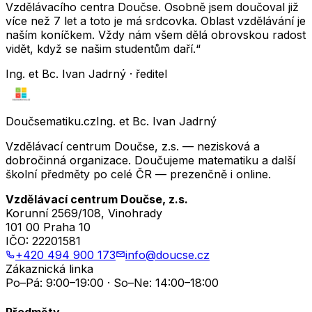
Vzdělávacího centra Doučse. Osobně jsem doučoval již
více než 7 let a toto je má srdcovka. Oblast vzdělávání je
naším koníčkem. Vždy nám všem dělá obrovskou radost
vidět, když se našim studentům daří.“
Ing. et Bc. Ivan Jadrný · ředitel
Doučsematiku.cz
Ing. et Bc. Ivan Jadrný
Vzdělávací centrum Doučse, z.s. — nezisková a
dobročinná organizace. Doučujeme matematiku a další
školní předměty po celé ČR — prezenčně i online.
Vzdělávací centrum Doučse, z.s.
Korunní 2569/108, Vinohrady
101 00 Praha 10
IČO:
22201581
+420 494 900 173
info@doucse.cz
Zákaznická linka
Po–Pá: 9:00–19:00 · So–Ne: 14:00–18:00
Předměty