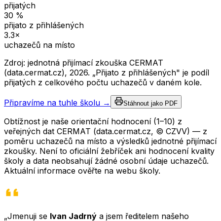
přijatých
30
%
přijato z přihlášených
3.3
×
uchazečů na místo
Zdroj: jednotná přijímací zkouška CERMAT
(data.cermat.cz),
2026
. „Přijato z přihlášených" je podíl
přijatých z celkového počtu uchazečů v daném kole.
Připravíme na tuhle školu →
Stáhnout jako PDF
Obtížnost je naše orientační hodnocení (1–10) z
veřejných dat CERMAT (data.cermat.cz, © CZVV) — z
poměru uchazečů na místo a výsledků jednotné přijímací
zkoušky. Není to oficiální žebříček ani hodnocení kvality
školy a data neobsahují žádné osobní údaje uchazečů.
Aktuální informace ověřte na webu školy.
„Jmenuji se
Ivan Jadrný
a jsem ředitelem našeho