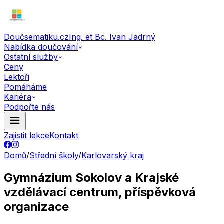
Doučsematiku.cz
Ing. et Bc. Ivan Jadrný
Nabídka doučování
Ostatní služby
Ceny
Lektoři
Pomáháme
Kariéra
Podpořte nás
Zajistit lekce
Kontakt
Domů
/
Střední školy
/
Karlovarský kraj
Gymnázium Sokolov a Krajské
vzdělávací centrum, příspěvková
organizace