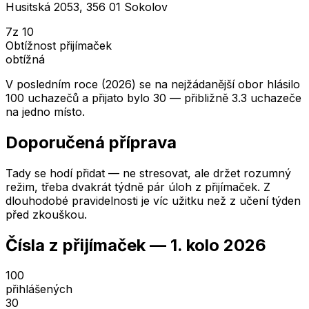
Husitská 2053, 356 01 Sokolov
7
z 10
Obtížnost přijímaček
obtížná
V posledním roce (2026) se na nejžádanější obor hlásilo
100 uchazečů a přijato bylo 30 — přibližně 3.3 uchazeče
na jedno místo.
Doporučená příprava
Tady se hodí přidat — ne stresovat, ale držet rozumný
režim, třeba dvakrát týdně pár úloh z přijímaček. Z
dlouhodobé pravidelnosti je víc užitku než z učení týden
před zkouškou.
Čísla z přijímaček —
1. kolo
2026
100
přihlášených
30