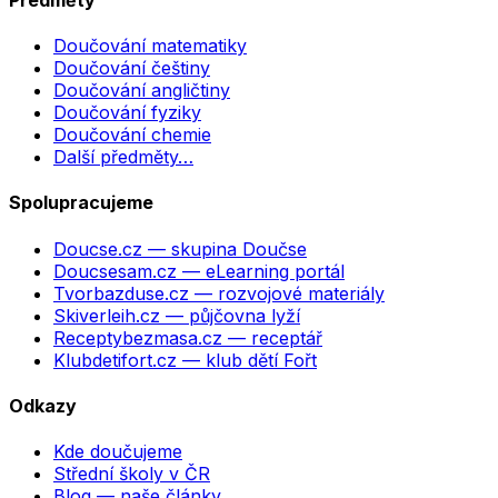
Doučování matematiky
Doučování češtiny
Doučování angličtiny
Doučování fyziky
Doučování chemie
Další předměty…
Spolupracujeme
Doucse.cz
— skupina Doučse
Doucsesam.cz
— eLearning portál
Tvorbazduse.cz
— rozvojové materiály
Skiverleih.cz
— půjčovna lyží
Receptybezmasa.cz
— receptář
Klubdetifort.cz
— klub dětí Fořt
Odkazy
Kde doučujeme
Střední školy v ČR
Blog — naše články