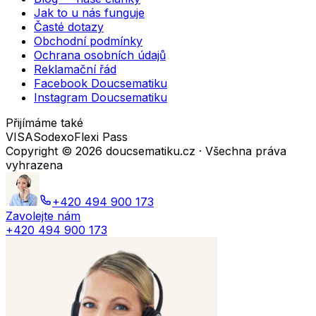
Jak to u nás funguje
Časté dotazy
Obchodní podmínky
Ochrana osobních údajů
Reklamační řád
Facebook Doucsematiku
Instagram Doucsematiku
Přijímáme také
VISA
Sodexo
Flexi Pass
Copyright ©
2026
doucsematiku.cz · Všechna práva
vyhrazena
+420 494 900 173
Zavolejte nám
+420 494 900 173