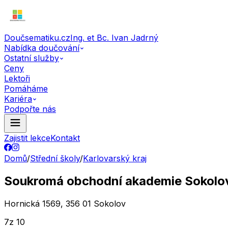
Doučsematiku.cz
Ing. et Bc. Ivan Jadrný
Nabídka doučování
Ostatní služby
Ceny
Lektoři
Pomáháme
Kariéra
Podpořte nás
Zajistit lekce
Kontakt
Domů
/
Střední školy
/
Karlovarský kraj
Soukromá obchodní akademie Sokolov,
Hornická 1569, 356 01 Sokolov
7
z 10