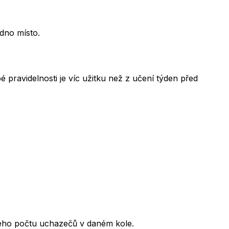
edno místo.
 pravidelnosti je víc užitku než z učení týden před
kového počtu uchazečů v daném kole.