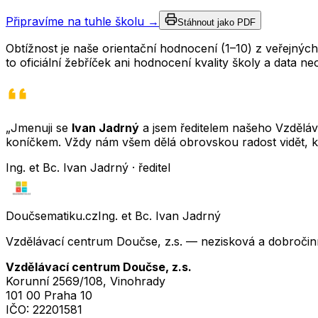
Připravíme na tuhle školu →
Stáhnout jako PDF
Obtížnost je naše orientační hodnocení (1–10) z veřejný
to oficiální žebříček ani hodnocení kvality školy a data 
„Jmenuji se
Ivan Jadrný
a jsem ředitelem našeho Vzděláva
koníčkem. Vždy nám všem dělá obrovskou radost vidět, k
Ing. et Bc. Ivan Jadrný · ředitel
Doučsematiku.cz
Ing. et Bc. Ivan Jadrný
Vzdělávací centrum Doučse, z.s. — nezisková a dobročin
Vzdělávací centrum Doučse, z.s.
Korunní 2569/108, Vinohrady
101 00 Praha 10
IČO:
22201581