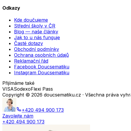
Odkazy
Kde doučujeme
Střední školy v ČR
Blog — naše články
Jak to u nás funguje
Časté dotazy
Obchodní podmínky
Ochrana osobních údajů
Reklamační řád
Facebook Doucsematiku
Instagram Doucsematiku
Přijímáme také
VISA
Sodexo
Flexi Pass
Copyright ©
2026
doucsematiku.cz · Všechna práva vyh
+420 494 900 173
Zavolejte nám
+420 494 900 173