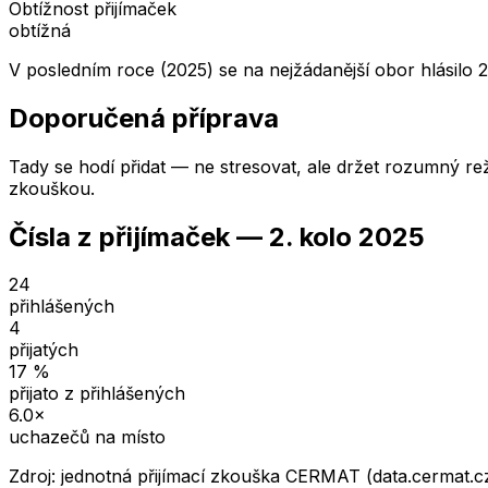
Obtížnost přijímaček
obtížná
V posledním roce (2025) se na nejžádanější obor hlásilo 
Doporučená příprava
Tady se hodí přidat — ne stresovat, ale držet rozumný rež
zkouškou.
Čísla z přijímaček —
2. kolo
2025
24
přihlášených
4
přijatých
17
%
přijato z přihlášených
6.0
×
uchazečů na místo
Zdroj: jednotná přijímací zkouška CERMAT (data.cermat.c