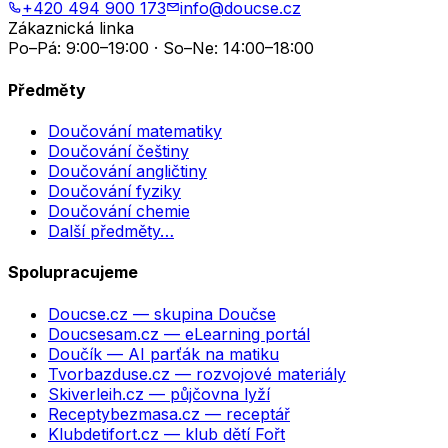
+420 494 900 173
info@doucse.cz
Zákaznická linka
Po–Pá: 9:00–19:00 · So–Ne: 14:00–18:00
Předměty
Doučování matematiky
Doučování češtiny
Doučování angličtiny
Doučování fyziky
Doučování chemie
Další předměty…
Spolupracujeme
Doucse.cz
— skupina Doučse
Doucsesam.cz
— eLearning portál
Doučík
— AI parťák na matiku
Tvorbazduse.cz
— rozvojové materiály
Skiverleih.cz
— půjčovna lyží
Receptybezmasa.cz
— receptář
Klubdetifort.cz
— klub dětí Fořt