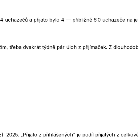
24 uchazečů a přijato bylo 4 — přibližně 6.0 uchazeče na j
im, třeba dvakrát týdně pár úloh z přijímaček. Z dlouhodobé
z),
2025
. „Přijato z přihlášených" je podíl přijatých z cel