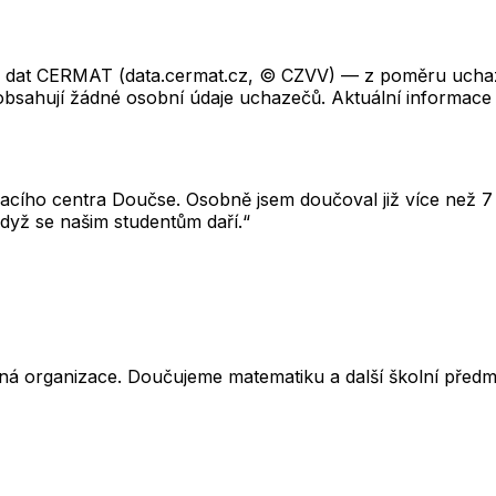
ch dat CERMAT (data.cermat.cz, © CZVV) — z poměru uchaze
neobsahují žádné osobní údaje uchazečů. Aktuální informace
cího centra Doučse. Osobně jsem doučoval již více než 7 l
dyž se našim studentům daří.“
ná organizace. Doučujeme matematiku a další školní předm