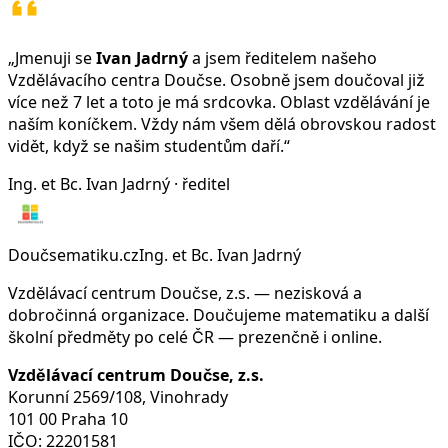
„Jmenuji se
Ivan Jadrný
a jsem ředitelem našeho
Vzdělávacího centra Doučse. Osobně jsem doučoval již
více než 7 let a toto je má srdcovka. Oblast vzdělávání je
naším koníčkem. Vždy nám všem dělá obrovskou radost
vidět, když se našim studentům daří.“
Ing. et Bc. Ivan Jadrný · ředitel
Doučsematiku.cz
Ing. et Bc. Ivan Jadrný
Vzdělávací centrum Doučse, z.s. — nezisková a
dobročinná organizace. Doučujeme matematiku a další
školní předměty po celé ČR — prezenčně i online.
Vzdělávací centrum Doučse, z.s.
Korunní 2569/108, Vinohrady
101 00 Praha 10
IČO:
22201581