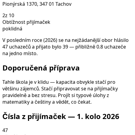
Pionýrská 1370, 347 01 Tachov
2
z 10
Obtížnost přijímaček
poklidná
V posledním roce (2026) se na nejžádanější obor hlásilo
47 uchazečů a přijato bylo 39 — přibližně 0.8 uchazeče
na jedno místo.
Doporučená příprava
Tahle škola je v klidu — kapacita obvykle stačí pro
většinu zájemců. Stačí připravovat se na přijímačky
pravidelně a bez stresu. Projít si typové úlohy z
matematiky a češtiny a vědět, co čekat.
Čísla z přijímaček —
1. kolo
2026
47