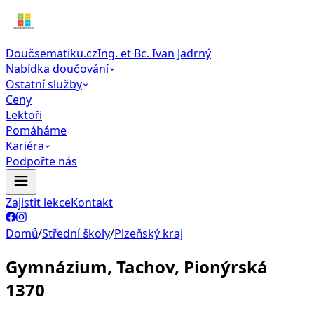
Doučsematiku.cz
Ing. et Bc. Ivan Jadrný
Nabídka doučování
Ostatní služby
Ceny
Lektoři
Pomáháme
Kariéra
Podpořte nás
Zajistit lekce
Kontakt
Domů
/
Střední školy
/
Plzeňský kraj
Gymnázium, Tachov, Pionýrská
1370