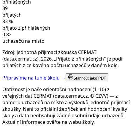
přihlášených
39
přijatých
83
%
přijato z přihlášených
0.8
×
uchazečů na místo
Zdroj: jednotná přijímací zkouška CERMAT
(data.cermat.cz),
2026
. „Přijato z přihlášených" je podíl
přijatých z celkového počtu uchazečů v daném kole.
Připravíme na tuhle školu →
Stáhnout jako PDF
Obtížnost je naše orientační hodnocení (1–10) z
veřejných dat CERMAT (data.cermat.cz, © CZVV) — z
poměru uchazečů na místo a výsledků jednotné přijímací
zkoušky. Není to oficiální žebříček ani hodnocení kvality
školy a data neobsahují žádné osobní údaje uchazečů.
Aktuální informace ověřte na webu školy.