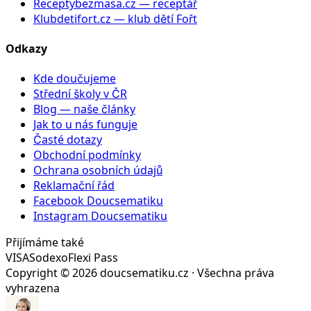
Receptybezmasa.cz
— receptář
Klubdetifort.cz
— klub dětí Fořt
Odkazy
Kde doučujeme
Střední školy v ČR
Blog — naše články
Jak to u nás funguje
Časté dotazy
Obchodní podmínky
Ochrana osobních údajů
Reklamační řád
Facebook Doucsematiku
Instagram Doucsematiku
Přijímáme také
VISA
Sodexo
Flexi Pass
Copyright ©
2026
doucsematiku.cz · Všechna práva
vyhrazena