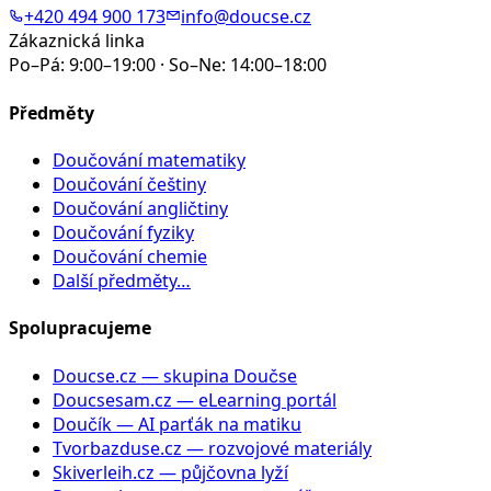
+420 494 900 173
info@doucse.cz
Zákaznická linka
Po–Pá: 9:00–19:00 · So–Ne: 14:00–18:00
Předměty
Doučování matematiky
Doučování češtiny
Doučování angličtiny
Doučování fyziky
Doučování chemie
Další předměty…
Spolupracujeme
Doucse.cz
— skupina Doučse
Doucsesam.cz
— eLearning portál
Doučík
— AI parťák na matiku
Tvorbazduse.cz
— rozvojové materiály
Skiverleih.cz
— půjčovna lyží