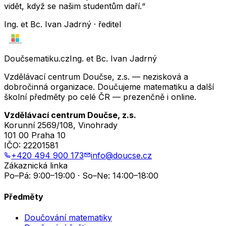
vidět, když se našim studentům daří.“
Ing. et Bc. Ivan Jadrný · ředitel
Doučsematiku.cz
Ing. et Bc. Ivan Jadrný
Vzdělávací centrum Doučse, z.s. — nezisková a
dobročinná organizace. Doučujeme matematiku a další
školní předměty po celé ČR — prezenčně i online.
Vzdělávací centrum Doučse, z.s.
Korunní 2569/108, Vinohrady
101 00 Praha 10
IČO:
22201581
+420 494 900 173
info@doucse.cz
Zákaznická linka
Po–Pá: 9:00–19:00 · So–Ne: 14:00–18:00
Předměty
Doučování matematiky