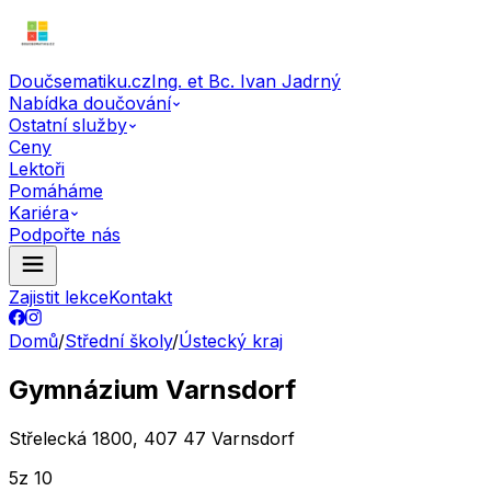
Doučsematiku.cz
Ing. et Bc. Ivan Jadrný
Nabídka doučování
Ostatní služby
Ceny
Lektoři
Pomáháme
Kariéra
Podpořte nás
Zajistit lekce
Kontakt
Domů
/
Střední školy
/
Ústecký kraj
Gymnázium Varnsdorf
Střelecká 1800, 407 47 Varnsdorf
5
z 10