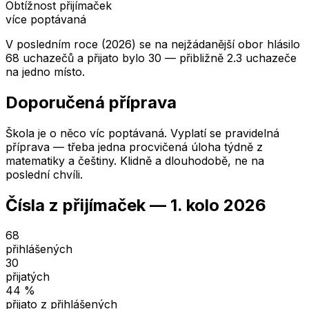
Obtížnost přijímaček
více poptávaná
V posledním roce (2026) se na nejžádanější obor hlásilo
68 uchazečů a přijato bylo 30 — přibližně 2.3 uchazeče
na jedno místo.
Doporučená příprava
Škola je o něco víc poptávaná. Vyplatí se pravidelná
příprava — třeba jedna procvičená úloha týdně z
matematiky a češtiny. Klidně a dlouhodobě, ne na
poslední chvíli.
Čísla z přijímaček —
1. kolo
2026
68
přihlášených
30
přijatých
44
%
přijato z přihlášených