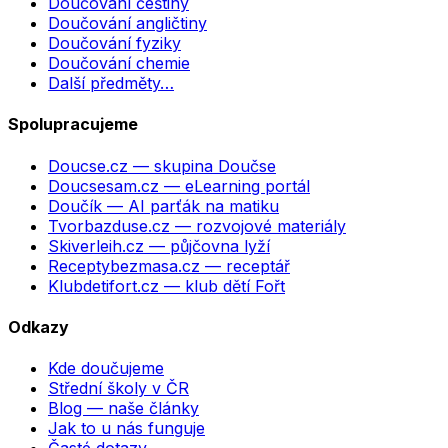
Doučování češtiny
Doučování angličtiny
Doučování fyziky
Doučování chemie
Další předměty…
Spolupracujeme
Doucse.cz
— skupina Doučse
Doucsesam.cz
— eLearning portál
Doučík
— AI parťák na matiku
Tvorbazduse.cz
— rozvojové materiály
Skiverleih.cz
— půjčovna lyží
Receptybezmasa.cz
— receptář
Klubdetifort.cz
— klub dětí Fořt
Odkazy
Kde doučujeme
Střední školy v ČR
Blog — naše články
Jak to u nás funguje