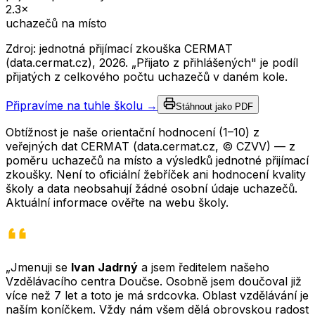
2.3
×
uchazečů na místo
Zdroj: jednotná přijímací zkouška CERMAT
(data.cermat.cz),
2026
. „Přijato z přihlášených" je podíl
přijatých z celkového počtu uchazečů v daném kole.
Připravíme na tuhle školu →
Stáhnout jako PDF
Obtížnost je naše orientační hodnocení (1–10) z
veřejných dat CERMAT (data.cermat.cz, © CZVV) — z
poměru uchazečů na místo a výsledků jednotné přijímací
zkoušky. Není to oficiální žebříček ani hodnocení kvality
školy a data neobsahují žádné osobní údaje uchazečů.
Aktuální informace ověřte na webu školy.
„Jmenuji se
Ivan Jadrný
a jsem ředitelem našeho
Vzdělávacího centra Doučse. Osobně jsem doučoval již
více než 7 let a toto je má srdcovka. Oblast vzdělávání je
naším koníčkem. Vždy nám všem dělá obrovskou radost