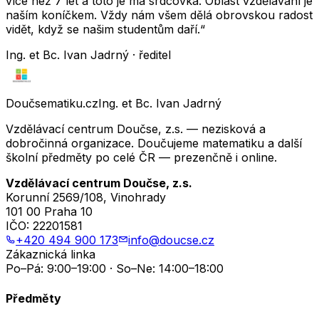
více než 7 let a toto je má srdcovka. Oblast vzdělávání je
naším koníčkem. Vždy nám všem dělá obrovskou radost
vidět, když se našim studentům daří.“
Ing. et Bc. Ivan Jadrný · ředitel
Doučsematiku.cz
Ing. et Bc. Ivan Jadrný
Vzdělávací centrum Doučse, z.s. — nezisková a
dobročinná organizace. Doučujeme matematiku a další
školní předměty po celé ČR — prezenčně i online.
Vzdělávací centrum Doučse, z.s.
Korunní 2569/108, Vinohrady
101 00 Praha 10
IČO:
22201581
+420 494 900 173
info@doucse.cz
Zákaznická linka
Po–Pá: 9:00–19:00 · So–Ne: 14:00–18:00
Předměty