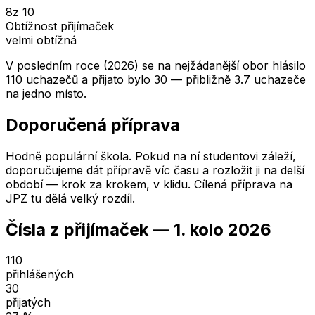
8
z 10
Obtížnost přijímaček
velmi obtížná
V posledním roce (2026) se na nejžádanější obor hlásilo
110 uchazečů a přijato bylo 30 — přibližně 3.7 uchazeče
na jedno místo.
Doporučená příprava
Hodně populární škola. Pokud na ní studentovi záleží,
doporučujeme dát přípravě víc času a rozložit ji na delší
období — krok za krokem, v klidu. Cílená příprava na
JPZ tu dělá velký rozdíl.
Čísla z přijímaček —
1. kolo
2026
110
přihlášených
30
přijatých