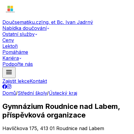
Doučsematiku.cz
Ing. et Bc. Ivan Jadrný
Nabídka doučování
Ostatní služby
Ceny
Lektoři
Pomáháme
Kariéra
Podpořte nás
Zajistit lekce
Kontakt
Domů
/
Střední školy
/
Ústecký kraj
Gymnázium Roudnice nad Labem,
příspěvková organizace
Havlíčkova 175, 413 01 Roudnice nad Labem