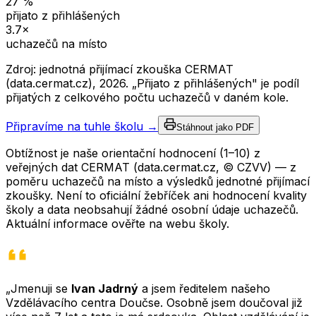
27
%
přijato z přihlášených
3.7
×
uchazečů na místo
Zdroj: jednotná přijímací zkouška CERMAT
(data.cermat.cz),
2026
. „Přijato z přihlášených" je podíl
přijatých z celkového počtu uchazečů v daném kole.
Připravíme na tuhle školu →
Stáhnout jako PDF
Obtížnost je naše orientační hodnocení (1–10) z
veřejných dat CERMAT (data.cermat.cz, © CZVV) — z
poměru uchazečů na místo a výsledků jednotné přijímací
zkoušky. Není to oficiální žebříček ani hodnocení kvality
školy a data neobsahují žádné osobní údaje uchazečů.
Aktuální informace ověřte na webu školy.
„Jmenuji se
Ivan Jadrný
a jsem ředitelem našeho
Vzdělávacího centra Doučse. Osobně jsem doučoval již