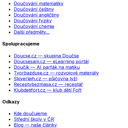
Doučování matematiky
Doučování češtiny
Doučování angličtiny
Doučování fyziky
Doučování chemie
Další předměty…
Spolupracujeme
Doucse.cz
— skupina Doučse
Doucsesam.cz
— eLearning portál
Doučík
— AI parťák na matiku
Tvorbazduse.cz
— rozvojové materiály
Skiverleih.cz
— půjčovna lyží
Receptybezmasa.cz
— receptář
Klubdetifort.cz
— klub dětí Fořt
Odkazy
Kde doučujeme
Střední školy v ČR
Blog — naše články