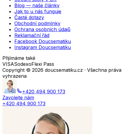
Blog — naše články
Jak to u nás funguje
Časté dotazy
Obchodní podmínky
Ochrana osobních údajů
Reklamační řád
Facebook Doucsematiku
Instagram Doucsematiku
Přijímáme také
VISA
Sodexo
Flexi Pass
Copyright ©
2026
doucsematiku.cz · Všechna práva
vyhrazena
+420 494 900 173
Zavolejte nám
+420 494 900 173