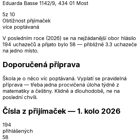
Eduarda Basse 1142/9, 434 01 Most
5
z 10
Obtížnost přijímaček
více poptávaná
V posledním roce (2026) se na nejžádanější obor hlásilo
194 uchazečů a přijato bylo 58 — přibližně 3.3 uchazeče
na jedno místo.
Doporučená příprava
Škola je o něco víc poptávaná. Vyplatí se pravidelná
příprava — třeba jedna procvičená úloha týdně z
matematiky a češtiny. Klidně a dlouhodobě, ne na
poslední chvíli.
Čísla z přijímaček —
1. kolo
2026
194
přihlášených
58