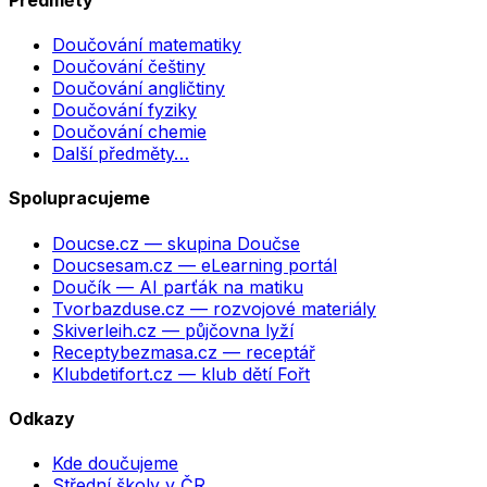
Doučování matematiky
Doučování češtiny
Doučování angličtiny
Doučování fyziky
Doučování chemie
Další předměty…
Spolupracujeme
Doucse.cz
— skupina Doučse
Doucsesam.cz
— eLearning portál
Doučík
— AI parťák na matiku
Tvorbazduse.cz
— rozvojové materiály
Skiverleih.cz
— půjčovna lyží
Receptybezmasa.cz
— receptář
Klubdetifort.cz
— klub dětí Fořt
Odkazy
Kde doučujeme
Střední školy v ČR