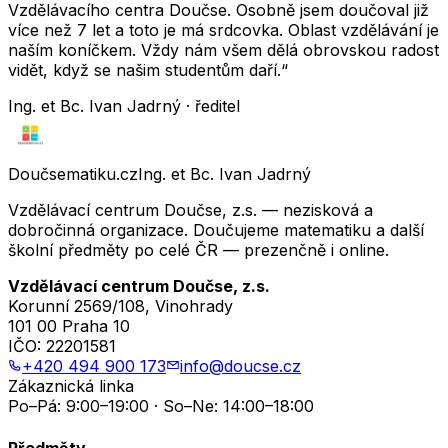
Vzdělávacího centra Doučse. Osobně jsem doučoval již
více než 7 let a toto je má srdcovka. Oblast vzdělávání je
naším koníčkem. Vždy nám všem dělá obrovskou radost
vidět, když se našim studentům daří.“
Ing. et Bc. Ivan Jadrný · ředitel
Doučsematiku.cz
Ing. et Bc. Ivan Jadrný
Vzdělávací centrum Doučse, z.s. — nezisková a
dobročinná organizace. Doučujeme matematiku a další
školní předměty po celé ČR — prezenčně i online.
Vzdělávací centrum Doučse, z.s.
Korunní 2569/108, Vinohrady
101 00 Praha 10
IČO:
22201581
+420 494 900 173
info@doucse.cz
Zákaznická linka
Po–Pá: 9:00–19:00 · So–Ne: 14:00–18:00
Předměty