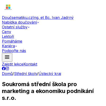
Doučsematiku.cz
Ing. et Bc. Ivan Jadrný
Nabídka doučování
Ostatní služby
Ceny
Lektoři
Pomáháme
Kariéra
Podpořte nás
Zajistit lekce
Kontakt
Domů
/
Střední školy
/
Ústecký kraj
Soukromá střední škola pro
marketing a ekonomiku podnikání
s.r.o.