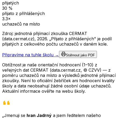
přijatých
30
%
přijato z přihlášených
3.3
×
uchazečů na místo
Zdroj: jednotná přijímací zkouška CERMAT
(data.cermat.cz),
2026
. „Přijato z přihlášených" je podíl
přijatých z celkového počtu uchazečů v daném kole.
Připravíme na tuhle školu →
Stáhnout jako PDF
Obtížnost je naše orientační hodnocení (1–10) z
veřejných dat CERMAT (data.cermat.cz, © CZVV) — z
poměru uchazečů na místo a výsledků jednotné přijímací
zkoušky. Není to oficiální žebříček ani hodnocení kvality
školy a data neobsahují žádné osobní údaje uchazečů.
Aktuální informace ověřte na webu školy.
„Jmenuji se
Ivan Jadrný
a jsem ředitelem našeho