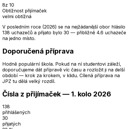
8
z 10
Obtížnost přijímaček
velmi obtížná
V posledním roce (2026) se na nejžádanější obor hlásilo
138 uchazečů a přijato bylo 30 — přibližně 4.6 uchazeče
na jedno místo.
Doporučená příprava
Hodně populární škola. Pokud na ní studentovi záleží,
doporučujeme dát přípravě víc času a rozložit ji na delší
období — krok za krokem, v klidu. Cílená příprava na
JPZ tu dělá velký rozdíl.
Čísla z přijímaček —
1. kolo
2026
138
přihlášených
30
přijatých