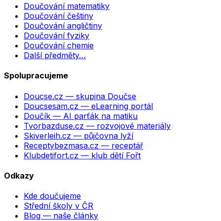
Doučování matematiky
Doučování češtiny
Doučování angličtiny
Doučování fyziky
Doučování chemie
Další předměty…
Spolupracujeme
Doucse.cz
— skupina Doučse
Doucsesam.cz
— eLearning portál
Doučík
— AI parťák na matiku
Tvorbazduse.cz
— rozvojové materiály
Skiverleih.cz
— půjčovna lyží
Receptybezmasa.cz
— receptář
Klubdetifort.cz
— klub dětí Fořt
Odkazy
Kde doučujeme
Střední školy v ČR
Blog — naše články