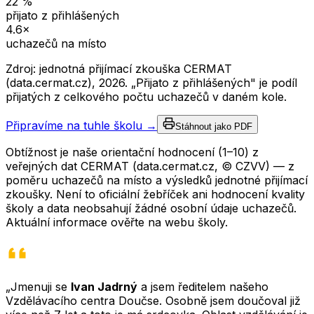
22
%
přijato z přihlášených
4.6
×
uchazečů na místo
Zdroj: jednotná přijímací zkouška CERMAT
(data.cermat.cz),
2026
. „Přijato z přihlášených" je podíl
přijatých z celkového počtu uchazečů v daném kole.
Připravíme na tuhle školu →
Stáhnout jako PDF
Obtížnost je naše orientační hodnocení (1–10) z
veřejných dat CERMAT (data.cermat.cz, © CZVV) — z
poměru uchazečů na místo a výsledků jednotné přijímací
zkoušky. Není to oficiální žebříček ani hodnocení kvality
školy a data neobsahují žádné osobní údaje uchazečů.
Aktuální informace ověřte na webu školy.
„Jmenuji se
Ivan Jadrný
a jsem ředitelem našeho
Vzdělávacího centra Doučse. Osobně jsem doučoval již