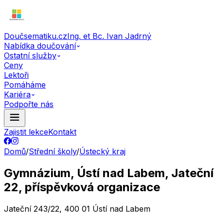
Doučsematiku.cz
Ing. et Bc. Ivan Jadrný
Nabídka doučování
Ostatní služby
Ceny
Lektoři
Pomáháme
Kariéra
Podpořte nás
Zajistit lekce
Kontakt
Domů
/
Střední školy
/
Ústecký kraj
Gymnázium, Ústí nad Labem, Jateční
22, příspěvková organizace
Jateční 243/22, 400 01 Ústí nad Labem