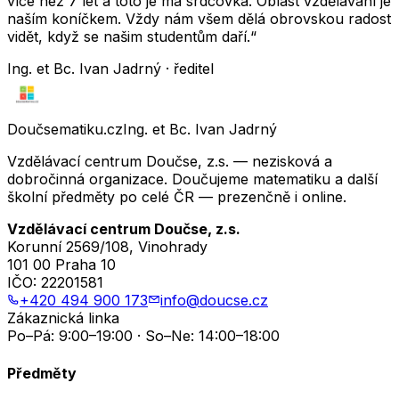
více než 7 let a toto je má srdcovka. Oblast vzdělávání je
naším koníčkem. Vždy nám všem dělá obrovskou radost
vidět, když se našim studentům daří.“
Ing. et Bc. Ivan Jadrný · ředitel
Doučsematiku.cz
Ing. et Bc. Ivan Jadrný
Vzdělávací centrum Doučse, z.s. — nezisková a
dobročinná organizace. Doučujeme matematiku a další
školní předměty po celé ČR — prezenčně i online.
Vzdělávací centrum Doučse, z.s.
Korunní 2569/108, Vinohrady
101 00 Praha 10
IČO:
22201581
+420 494 900 173
info@doucse.cz
Zákaznická linka
Po–Pá: 9:00–19:00 · So–Ne: 14:00–18:00
Předměty