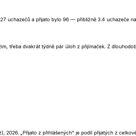
327 uchazečů a přijato bylo 96 — přibližně 3.4 uchazeče na
im, třeba dvakrát týdně pár úloh z přijímaček. Z dlouhodobé
z),
2026
. „Přijato z přihlášených" je podíl přijatých z cel