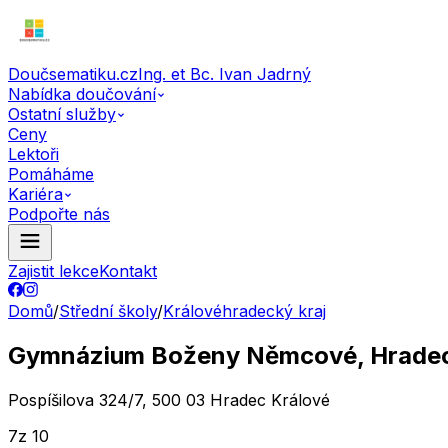
Doučsematiku.cz
Ing. et Bc. Ivan Jadrný
Nabídka doučování
Ostatní služby
Ceny
Lektoři
Pomáháme
Kariéra
Podpořte nás
Zajistit lekce
Kontakt
Domů
/
Střední školy
/
Královéhradecký kraj
Gymnázium Boženy Němcové, Hradec K
Pospíšilova 324/7, 500 03 Hradec Králové
7
z 10