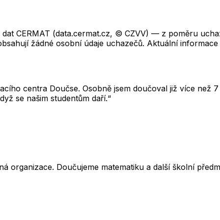
ch dat CERMAT (data.cermat.cz, © CZVV) — z poměru uchaze
neobsahují žádné osobní údaje uchazečů. Aktuální informace
cího centra Doučse. Osobně jsem doučoval již více než 7 l
dyž se našim studentům daří.“
ná organizace. Doučujeme matematiku a další školní předm