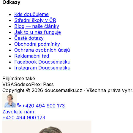
Odkazy
Kde doučujeme
Střední školy v ČR
Blog — naše články
Jak to u nás funguje
Časté dotazy
Obchodní podmínky
Ochrana osobních údajů
Reklamační řád
Facebook Doucsematiku
Instagram Doucsematiku
Přijímáme také
VISA
Sodexo
Flexi Pass
Copyright ©
2026
doucsematiku.cz · Všechna práva vyh
+420 494 900 173
Zavolejte nám
+420 494 900 173