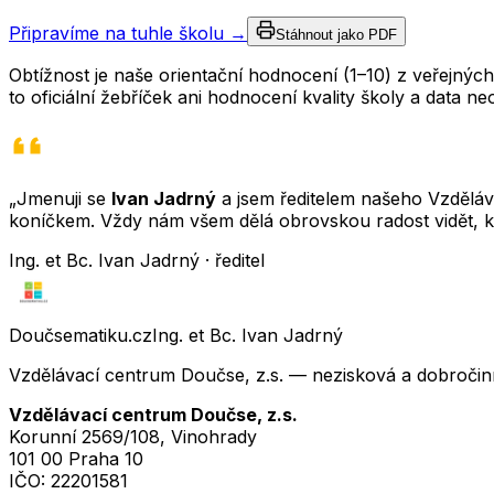
Připravíme na tuhle školu →
Stáhnout jako PDF
Obtížnost je naše orientační hodnocení (1–10) z veřejný
to oficiální žebříček ani hodnocení kvality školy a data 
„Jmenuji se
Ivan Jadrný
a jsem ředitelem našeho Vzděláva
koníčkem. Vždy nám všem dělá obrovskou radost vidět, k
Ing. et Bc. Ivan Jadrný · ředitel
Doučsematiku.cz
Ing. et Bc. Ivan Jadrný
Vzdělávací centrum Doučse, z.s. — nezisková a dobročin
Vzdělávací centrum Doučse, z.s.
Korunní 2569/108, Vinohrady
101 00 Praha 10
IČO:
22201581