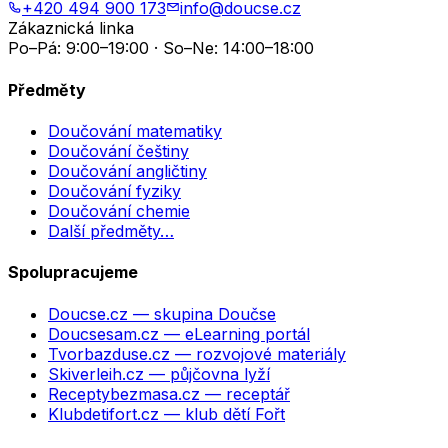
+420 494 900 173
info@doucse.cz
Zákaznická linka
Po–Pá: 9:00–19:00 · So–Ne: 14:00–18:00
Předměty
Doučování matematiky
Doučování češtiny
Doučování angličtiny
Doučování fyziky
Doučování chemie
Další předměty…
Spolupracujeme
Doucse.cz
— skupina Doučse
Doucsesam.cz
— eLearning portál
Tvorbazduse.cz
— rozvojové materiály
Skiverleih.cz
— půjčovna lyží
Receptybezmasa.cz
— receptář
Klubdetifort.cz
— klub dětí Fořt