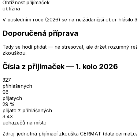
Obtížnost přijímaček
obtížná
V posledním roce (2026) se na nejžádanější obor hlásilo 
Doporučená příprava
Tady se hodí přidat — ne stresovat, ale držet rozumný rež
zkouškou.
Čísla z přijímaček —
1. kolo
2026
327
přihlášených
96
přijatých
29
%
přijato z přihlášených
3.4
×
uchazečů na místo
Zdroj: jednotná přijímací zkouška CERMAT (data.cermat.c