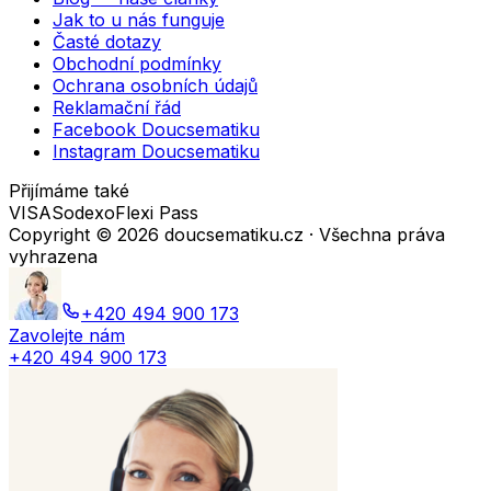
Jak to u nás funguje
Časté dotazy
Obchodní podmínky
Ochrana osobních údajů
Reklamační řád
Facebook Doucsematiku
Instagram Doucsematiku
Přijímáme také
VISA
Sodexo
Flexi Pass
Copyright ©
2026
doucsematiku.cz · Všechna práva
vyhrazena
+420 494 900 173
Zavolejte nám
+420 494 900 173