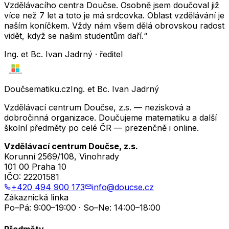
Vzdělávacího centra Doučse. Osobně jsem doučoval již
více než 7 let a toto je má srdcovka. Oblast vzdělávání je
naším koníčkem. Vždy nám všem dělá obrovskou radost
vidět, když se našim studentům daří.“
Ing. et Bc. Ivan Jadrný · ředitel
Doučsematiku.cz
Ing. et Bc. Ivan Jadrný
Vzdělávací centrum Doučse, z.s. — nezisková a
dobročinná organizace. Doučujeme matematiku a další
školní předměty po celé ČR — prezenčně i online.
Vzdělávací centrum Doučse, z.s.
Korunní 2569/108, Vinohrady
101 00 Praha 10
IČO:
22201581
+420 494 900 173
info@doucse.cz
Zákaznická linka
Po–Pá: 9:00–19:00 · So–Ne: 14:00–18:00
Předměty