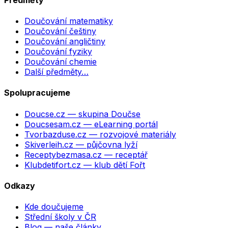
Doučování matematiky
Doučování češtiny
Doučování angličtiny
Doučování fyziky
Doučování chemie
Další předměty…
Spolupracujeme
Doucse.cz
— skupina Doučse
Doucsesam.cz
— eLearning portál
Tvorbazduse.cz
— rozvojové materiály
Skiverleih.cz
— půjčovna lyží
Receptybezmasa.cz
— receptář
Klubdetifort.cz
— klub dětí Fořt
Odkazy
Kde doučujeme
Střední školy v ČR
Blog — naše články