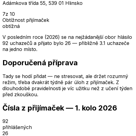
Adámkova třída 55, 539 01 Hlinsko
7
z 10
Obtížnost přijímaček
obtížná
V posledním roce (2026) se na nejžádanější obor hlásilo
92 uchazečů a přijato bylo 26 — přibližně 3.1 uchazeče
na jedno místo.
Doporučená příprava
Tady se hodí přidat — ne stresovat, ale držet rozumný
režim, třeba dvakrát týdně pár úloh z přijímaček. Z
dlouhodobé pravidelnosti je víc užitku než z učení týden
před zkouškou.
Čísla z přijímaček —
1. kolo
2026
92
přihlášených
26