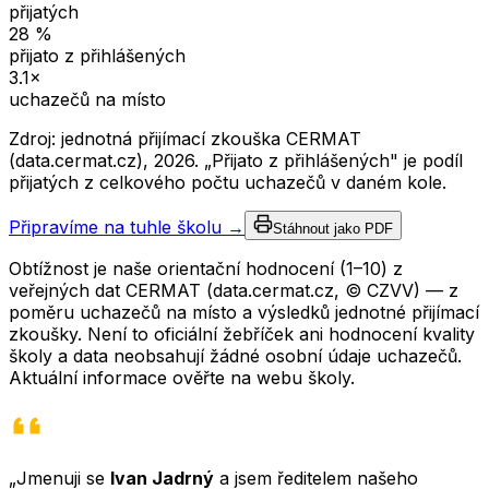
přijatých
28
%
přijato z přihlášených
3.1
×
uchazečů na místo
Zdroj: jednotná přijímací zkouška CERMAT
(data.cermat.cz),
2026
. „Přijato z přihlášených" je podíl
přijatých z celkového počtu uchazečů v daném kole.
Připravíme na tuhle školu →
Stáhnout jako PDF
Obtížnost je naše orientační hodnocení (1–10) z
veřejných dat CERMAT (data.cermat.cz, © CZVV) — z
poměru uchazečů na místo a výsledků jednotné přijímací
zkoušky. Není to oficiální žebříček ani hodnocení kvality
školy a data neobsahují žádné osobní údaje uchazečů.
Aktuální informace ověřte na webu školy.
„Jmenuji se
Ivan Jadrný
a jsem ředitelem našeho