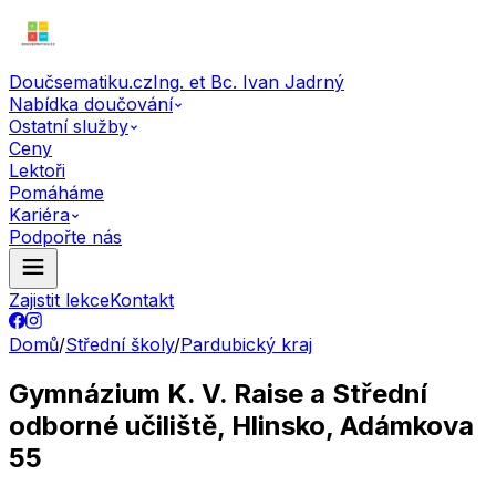
Doučsematiku.cz
Ing. et Bc. Ivan Jadrný
Nabídka doučování
Ostatní služby
Ceny
Lektoři
Pomáháme
Kariéra
Podpořte nás
Zajistit lekce
Kontakt
Domů
/
Střední školy
/
Pardubický kraj
Gymnázium K. V. Raise a Střední
odborné učiliště, Hlinsko, Adámkova
55