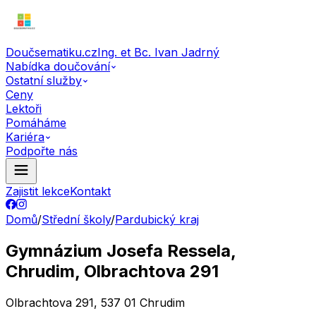
Doučsematiku.cz
Ing. et Bc. Ivan Jadrný
Nabídka doučování
Ostatní služby
Ceny
Lektoři
Pomáháme
Kariéra
Podpořte nás
Zajistit lekce
Kontakt
Domů
/
Střední školy
/
Pardubický kraj
Gymnázium Josefa Ressela,
Chrudim, Olbrachtova 291
Olbrachtova 291, 537 01 Chrudim