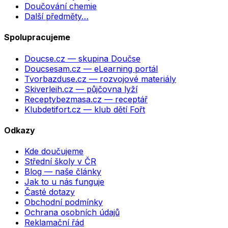
Doučování chemie
Další předměty…
Spolupracujeme
Doucse.cz
— skupina Doučse
Doucsesam.cz
— eLearning portál
Tvorbazduse.cz
— rozvojové materiály
Skiverleih.cz
— půjčovna lyží
Receptybezmasa.cz
— receptář
Klubdetifort.cz
— klub dětí Fořt
Odkazy
Kde doučujeme
Střední školy v ČR
Blog — naše články
Jak to u nás funguje
Časté dotazy
Obchodní podmínky
Ochrana osobních údajů
Reklamační řád