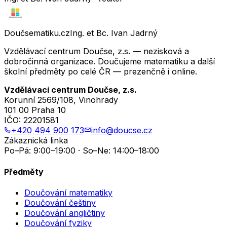
Doučsematiku.cz
Ing. et Bc. Ivan Jadrný
Vzdělávací centrum Doučse, z.s. — nezisková a
dobročinná organizace. Doučujeme matematiku a další
školní předměty po celé ČR — prezenčně i online.
Vzdělávací centrum Doučse, z.s.
Korunní 2569/108, Vinohrady
101 00 Praha 10
IČO:
22201581
+420 494 900 173
info@doucse.cz
Zákaznická linka
Po–Pá: 9:00–19:00 · So–Ne: 14:00–18:00
Předměty
Doučování matematiky
Doučování češtiny
Doučování angličtiny
Doučování fyziky