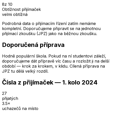
8
z 10
Obtížnost přijímaček
velmi obtížná
Podrobná data o přijímacím řízení zatím nemáme
kompletní. Doporučujeme připravit se na jednotnou
přijímací zkoušku (JPZ) jako na běžnou zkoušku.
Doporučená příprava
Hodně populární škola. Pokud na ní studentovi záleží,
doporučujeme dát přípravě víc času a rozložit ji na delší
období — krok za krokem, v klidu. Cílená příprava na
JPZ tu dělá velký rozdíl.
Čísla z přijímaček —
1. kolo
2024
27
přijatých
3.5
×
uchazečů na místo