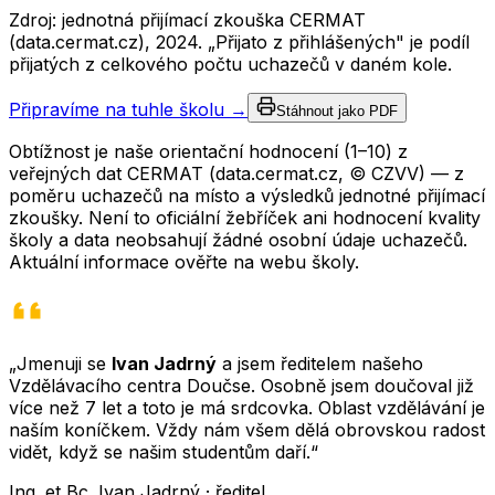
Zdroj: jednotná přijímací zkouška CERMAT
(data.cermat.cz),
2024
. „Přijato z přihlášených" je podíl
přijatých z celkového počtu uchazečů v daném kole.
Připravíme na tuhle školu →
Stáhnout jako PDF
Obtížnost je naše orientační hodnocení (1–10) z
veřejných dat CERMAT (data.cermat.cz, © CZVV) — z
poměru uchazečů na místo a výsledků jednotné přijímací
zkoušky. Není to oficiální žebříček ani hodnocení kvality
školy a data neobsahují žádné osobní údaje uchazečů.
Aktuální informace ověřte na webu školy.
„Jmenuji se
Ivan Jadrný
a jsem ředitelem našeho
Vzdělávacího centra Doučse. Osobně jsem doučoval již
více než 7 let a toto je má srdcovka. Oblast vzdělávání je
naším koníčkem. Vždy nám všem dělá obrovskou radost
vidět, když se našim studentům daří.“
Ing. et Bc. Ivan Jadrný · ředitel