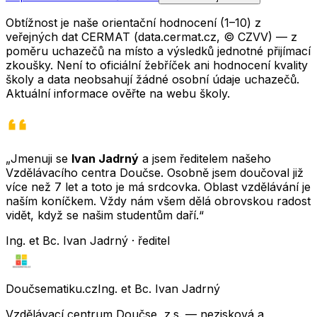
Obtížnost je naše orientační hodnocení (1–10) z
veřejných dat CERMAT (data.cermat.cz, © CZVV) — z
poměru uchazečů na místo a výsledků jednotné přijímací
zkoušky. Není to oficiální žebříček ani hodnocení kvality
školy a data neobsahují žádné osobní údaje uchazečů.
Aktuální informace ověřte na webu školy.
„Jmenuji se
Ivan Jadrný
a jsem ředitelem našeho
Vzdělávacího centra Doučse. Osobně jsem doučoval již
více než 7 let a toto je má srdcovka. Oblast vzdělávání je
naším koníčkem. Vždy nám všem dělá obrovskou radost
vidět, když se našim studentům daří.“
Ing. et Bc. Ivan Jadrný · ředitel
Doučsematiku.cz
Ing. et Bc. Ivan Jadrný
Vzdělávací centrum Doučse, z.s. — nezisková a