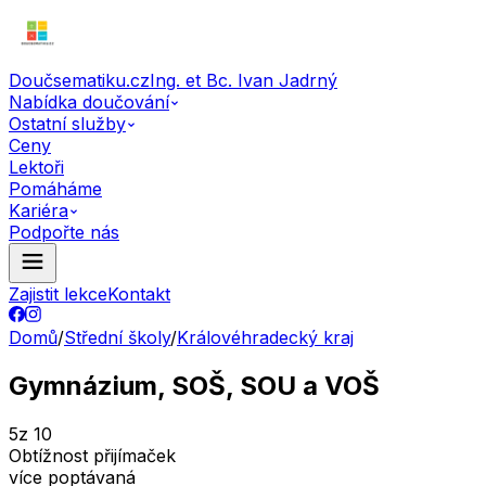
Doučsematiku.cz
Ing. et Bc. Ivan Jadrný
Nabídka doučování
Ostatní služby
Ceny
Lektoři
Pomáháme
Kariéra
Podpořte nás
Zajistit lekce
Kontakt
Domů
/
Střední školy
/
Královéhradecký kraj
Gymnázium, SOŠ, SOU a VOŠ
5
z 10
Obtížnost přijímaček
více poptávaná