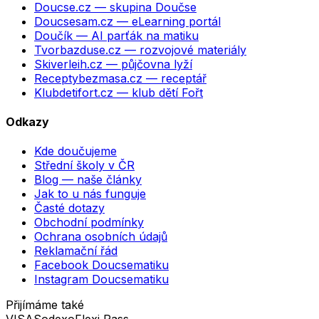
Doucse.cz
— skupina Doučse
Doucsesam.cz
— eLearning portál
Doučík
— AI parťák na matiku
Tvorbazduse.cz
— rozvojové materiály
Skiverleih.cz
— půjčovna lyží
Receptybezmasa.cz
— receptář
Klubdetifort.cz
— klub dětí Fořt
Odkazy
Kde doučujeme
Střední školy v ČR
Blog — naše články
Jak to u nás funguje
Časté dotazy
Obchodní podmínky
Ochrana osobních údajů
Reklamační řád
Facebook Doucsematiku
Instagram Doucsematiku
Přijímáme také