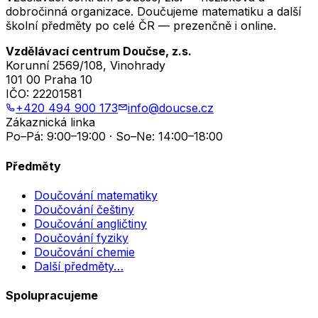
dobročinná organizace. Doučujeme matematiku a další
školní předměty po celé ČR — prezenčně i online.
Vzdělávací centrum Doučse, z.s.
Korunní 2569/108, Vinohrady
101 00 Praha 10
IČO:
22201581
+420 494 900 173
info@doucse.cz
Zákaznická linka
Po–Pá: 9:00–19:00 · So–Ne: 14:00–18:00
Předměty
Doučování matematiky
Doučování češtiny
Doučování angličtiny
Doučování fyziky
Doučování chemie
Další předměty…
Spolupracujeme