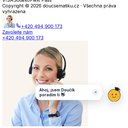
VISA
Sodexo
Flexi Pass
Copyright ©
2026
doucsematiku.cz · Všechna práva
vyhrazena
+420 494 900 173
Zavolejte nám
+420 494 900 173
Ahoj, jsem Doučík
×
poradím ti 👋