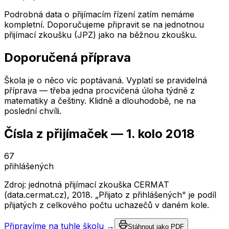
Podrobná data o přijímacím řízení zatím nemáme
kompletní. Doporučujeme připravit se na jednotnou
přijímací zkoušku (JPZ) jako na běžnou zkoušku.
Doporučená příprava
Škola je o něco víc poptávaná. Vyplatí se pravidelná
příprava — třeba jedna procvičená úloha týdně z
matematiky a češtiny. Klidně a dlouhodobě, ne na
poslední chvíli.
Čísla z přijímaček —
1. kolo
2018
67
přihlášených
Zdroj: jednotná přijímací zkouška CERMAT
(data.cermat.cz),
2018
. „Přijato z přihlášených" je podíl
přijatých z celkového počtu uchazečů v daném kole.
Připravíme na tuhle školu →
Stáhnout jako PDF