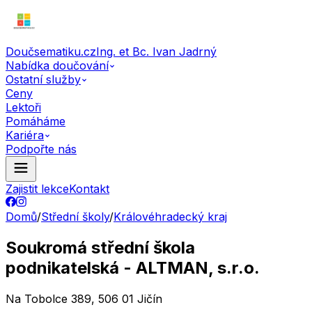
Doučsematiku.cz
Ing. et Bc. Ivan Jadrný
Nabídka doučování
Ostatní služby
Ceny
Lektoři
Pomáháme
Kariéra
Podpořte nás
Zajistit lekce
Kontakt
Domů
/
Střední školy
/
Královéhradecký kraj
Soukromá střední škola
podnikatelská - ALTMAN, s.r.o.
Na Tobolce 389, 506 01 Jičín