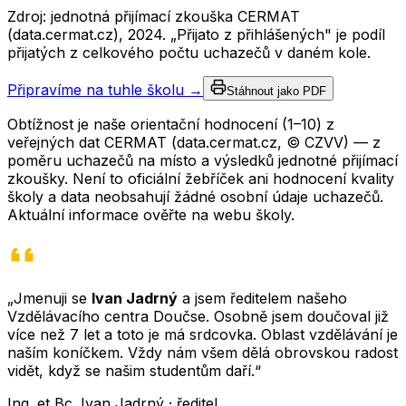
Zdroj: jednotná přijímací zkouška CERMAT
(data.cermat.cz),
2024
. „Přijato z přihlášených" je podíl
přijatých z celkového počtu uchazečů v daném kole.
Připravíme na tuhle školu →
Stáhnout jako PDF
Obtížnost je naše orientační hodnocení (1–10) z
veřejných dat CERMAT (data.cermat.cz, © CZVV) — z
poměru uchazečů na místo a výsledků jednotné přijímací
zkoušky. Není to oficiální žebříček ani hodnocení kvality
školy a data neobsahují žádné osobní údaje uchazečů.
Aktuální informace ověřte na webu školy.
„Jmenuji se
Ivan Jadrný
a jsem ředitelem našeho
Vzdělávacího centra Doučse. Osobně jsem doučoval již
více než 7 let a toto je má srdcovka. Oblast vzdělávání je
naším koníčkem. Vždy nám všem dělá obrovskou radost
vidět, když se našim studentům daří.“
Ing. et Bc. Ivan Jadrný · ředitel