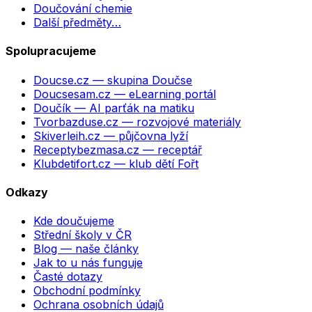
Doučování chemie
Další předměty…
Spolupracujeme
Doucse.cz
— skupina Doučse
Doucsesam.cz
— eLearning portál
Doučík
— AI parťák na matiku
Tvorbazduse.cz
— rozvojové materiály
Skiverleih.cz
— půjčovna lyží
Receptybezmasa.cz
— receptář
Klubdetifort.cz
— klub dětí Fořt
Odkazy
Kde doučujeme
Střední školy v ČR
Blog — naše články
Jak to u nás funguje
Časté dotazy
Obchodní podmínky
Ochrana osobních údajů