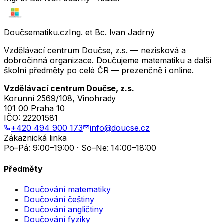
Doučsematiku.cz
Ing. et Bc. Ivan Jadrný
Vzdělávací centrum Doučse, z.s. — nezisková a
dobročinná organizace. Doučujeme matematiku a další
školní předměty po celé ČR — prezenčně i online.
Vzdělávací centrum Doučse, z.s.
Korunní 2569/108, Vinohrady
101 00 Praha 10
IČO:
22201581
+420 494 900 173
info@doucse.cz
Zákaznická linka
Po–Pá: 9:00–19:00 · So–Ne: 14:00–18:00
Předměty
Doučování matematiky
Doučování češtiny
Doučování angličtiny
Doučování fyziky