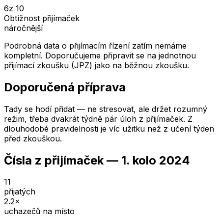
6
z 10
Obtížnost přijímaček
náročnější
Podrobná data o přijímacím řízení zatím nemáme
kompletní. Doporučujeme připravit se na jednotnou
přijímací zkoušku (JPZ) jako na běžnou zkoušku.
Doporučená příprava
Tady se hodí přidat — ne stresovat, ale držet rozumný
režim, třeba dvakrát týdně pár úloh z přijímaček. Z
dlouhodobé pravidelnosti je víc užitku než z učení týden
před zkouškou.
Čísla z přijímaček —
1. kolo
2024
11
přijatých
2.2
×
uchazečů na místo