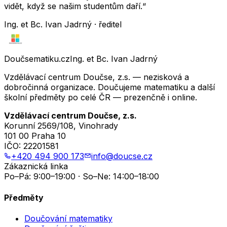
vidět, když se našim studentům daří.“
Ing. et Bc. Ivan Jadrný · ředitel
Doučsematiku.cz
Ing. et Bc. Ivan Jadrný
Vzdělávací centrum Doučse, z.s. — nezisková a
dobročinná organizace. Doučujeme matematiku a další
školní předměty po celé ČR — prezenčně i online.
Vzdělávací centrum Doučse, z.s.
Korunní 2569/108, Vinohrady
101 00 Praha 10
IČO:
22201581
+420 494 900 173
info@doucse.cz
Zákaznická linka
Po–Pá: 9:00–19:00 · So–Ne: 14:00–18:00
Předměty
Doučování matematiky