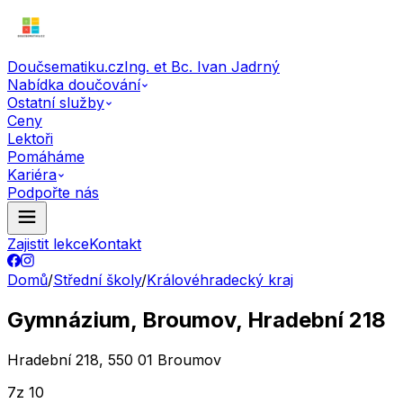
Doučsematiku.cz
Ing. et Bc. Ivan Jadrný
Nabídka doučování
Ostatní služby
Ceny
Lektoři
Pomáháme
Kariéra
Podpořte nás
Zajistit lekce
Kontakt
Domů
/
Střední školy
/
Královéhradecký kraj
Gymnázium, Broumov, Hradební 218
Hradební 218, 550 01 Broumov
7
z 10