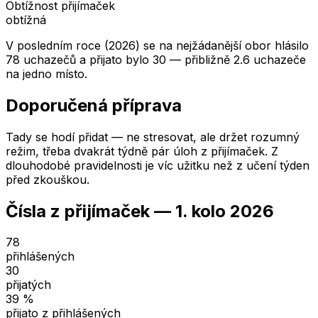
Obtížnost přijímaček
obtížná
V posledním roce (2026) se na nejžádanější obor hlásilo
78 uchazečů a přijato bylo 30 — přibližně 2.6 uchazeče
na jedno místo.
Doporučená příprava
Tady se hodí přidat — ne stresovat, ale držet rozumný
režim, třeba dvakrát týdně pár úloh z přijímaček. Z
dlouhodobé pravidelnosti je víc užitku než z učení týden
před zkouškou.
Čísla z přijímaček —
1. kolo
2026
78
přihlášených
30
přijatých
39
%
přijato z přihlášených