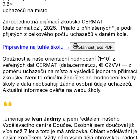
2.6
×
uchazečů na místo
Zdroj: jednotná přijímací zkouška CERMAT
(data.cermat.cz),
2026
. „Přijato z přihlášených" je podíl
přijatých z celkového počtu uchazečů v daném kole.
Připravíme na tuhle školu →
Stáhnout jako PDF
Obtížnost je naše orientační hodnocení (1–10) z
veřejných dat CERMAT (data.cermat.cz, © CZVV) — z
poměru uchazečů na místo a výsledků jednotné přijímací
zkoušky. Není to oficiální žebříček ani hodnocení kvality
školy a data neobsahují žádné osobní údaje uchazečů.
Aktuální informace ověřte na webu školy.
„Jmenuji se
Ivan Jadrný
a jsem ředitelem našeho
Vzdělávacího centra Doučse. Osobně jsem doučoval již
více než 7 let a toto je má srdcovka. Oblast vzdělávání je
naším koníčkem. Vždy nám všem dělá obrovskou radost