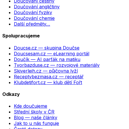
Doučování češtiny
Doučování angličtiny
Doučování fyziky
Doučování chemie
Další předměty…
Spolupracujeme
Doucse.cz
— skupina Doučse
Doucsesam.cz
— eLearning portál
Doučík
— AI parťák na matiku
Tvorbazduse.cz
— rozvojové materiály
Skiverleih.cz
— půjčovna lyží
Receptybezmasa.cz
— receptář
Klubdetifort.cz
— klub dětí Fořt
Odkazy
Kde doučujeme
Střední školy v ČR
Blog — naše články
Jak to u nás funguje