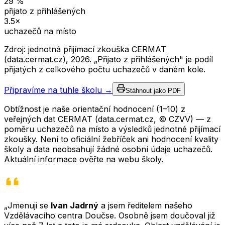
29
%
přijato z přihlášených
3.5
×
uchazečů na místo
Zdroj: jednotná přijímací zkouška CERMAT
(data.cermat.cz),
2026
. „Přijato z přihlášených" je podíl
přijatých z celkového počtu uchazečů v daném kole.
Připravíme na tuhle školu →
Stáhnout jako PDF
Obtížnost je naše orientační hodnocení (1–10) z
veřejných dat CERMAT (data.cermat.cz, © CZVV) — z
poměru uchazečů na místo a výsledků jednotné přijímací
zkoušky. Není to oficiální žebříček ani hodnocení kvality
školy a data neobsahují žádné osobní údaje uchazečů.
Aktuální informace ověřte na webu školy.
„Jmenuji se
Ivan Jadrný
a jsem ředitelem našeho
Vzdělávacího centra Doučse. Osobně jsem doučoval již