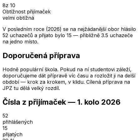
8
z 10
Obtížnost přijímaček
velmi obtížná
V posledním roce (2026) se na nejžádanější obor hlásilo
52 uchazečů a přijato bylo 15 — přibližně 3.5 uchazeče
na jedno místo.
Doporučená příprava
Hodně populární škola. Pokud na ní studentovi záleží,
doporučujeme dát přípravě víc času a rozložit ji na delší
období — krok za krokem, v klidu. Cílená příprava na
JPZ tu dělá velký rozdíl.
Čísla z přijímaček —
1. kolo
2026
52
přihlášených
15
přijatých