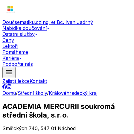
Doučsematiku.cz
Ing. et Bc. Ivan Jadrný
Nabídka doučování
Ostatní služby
Ceny
Lektoři
Pomáháme
Kariéra
Podpořte nás
Zajistit lekce
Kontakt
Domů
/
Střední školy
/
Královéhradecký kraj
ACADEMIA MERCURII soukromá
střední škola, s.r.o.
Smiřických 740, 547 01 Náchod