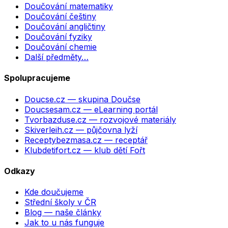
Doučování matematiky
Doučování češtiny
Doučování angličtiny
Doučování fyziky
Doučování chemie
Další předměty…
Spolupracujeme
Doucse.cz
— skupina Doučse
Doucsesam.cz
— eLearning portál
Tvorbazduse.cz
— rozvojové materiály
Skiverleih.cz
— půjčovna lyží
Receptybezmasa.cz
— receptář
Klubdetifort.cz
— klub dětí Fořt
Odkazy
Kde doučujeme
Střední školy v ČR
Blog — naše články
Jak to u nás funguje