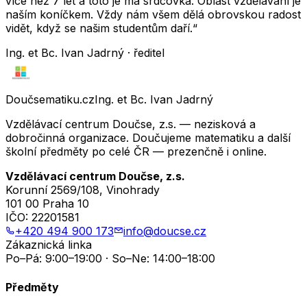
více než 7 let a toto je má srdcovka. Oblast vzdělávání je
naším koníčkem. Vždy nám všem dělá obrovskou radost
vidět, když se našim studentům daří.“
Ing. et Bc. Ivan Jadrný · ředitel
Doučsematiku.cz
Ing. et Bc. Ivan Jadrný
Vzdělávací centrum Doučse, z.s. — nezisková a
dobročinná organizace. Doučujeme matematiku a další
školní předměty po celé ČR — prezenčně i online.
Vzdělávací centrum Doučse, z.s.
Korunní 2569/108, Vinohrady
101 00 Praha 10
IČO:
22201581
+420 494 900 173
info@doucse.cz
Zákaznická linka
Po–Pá: 9:00–19:00 · So–Ne: 14:00–18:00
Předměty