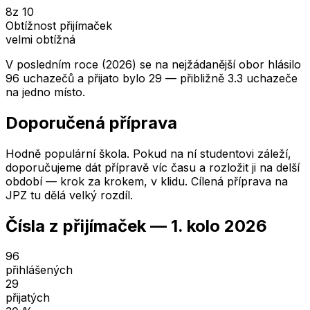
8
z 10
Obtížnost přijímaček
velmi obtížná
V posledním roce (2026) se na nejžádanější obor hlásilo
96 uchazečů a přijato bylo 29 — přibližně 3.3 uchazeče
na jedno místo.
Doporučená příprava
Hodně populární škola. Pokud na ní studentovi záleží,
doporučujeme dát přípravě víc času a rozložit ji na delší
období — krok za krokem, v klidu. Cílená příprava na
JPZ tu dělá velký rozdíl.
Čísla z přijímaček —
1. kolo
2026
96
přihlášených
29
přijatých