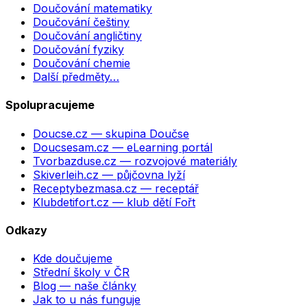
Doučování matematiky
Doučování češtiny
Doučování angličtiny
Doučování fyziky
Doučování chemie
Další předměty…
Spolupracujeme
Doucse.cz
— skupina Doučse
Doucsesam.cz
— eLearning portál
Tvorbazduse.cz
— rozvojové materiály
Skiverleih.cz
— půjčovna lyží
Receptybezmasa.cz
— receptář
Klubdetifort.cz
— klub dětí Fořt
Odkazy
Kde doučujeme
Střední školy v ČR
Blog — naše články
Jak to u nás funguje