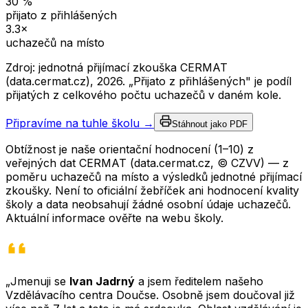
30
%
přijato z přihlášených
3.3
×
uchazečů na místo
Zdroj: jednotná přijímací zkouška CERMAT
(data.cermat.cz),
2026
. „Přijato z přihlášených" je podíl
přijatých z celkového počtu uchazečů v daném kole.
Připravíme na tuhle školu →
Stáhnout jako PDF
Obtížnost je naše orientační hodnocení (1–10) z
veřejných dat CERMAT (data.cermat.cz, © CZVV) — z
poměru uchazečů na místo a výsledků jednotné přijímací
zkoušky. Není to oficiální žebříček ani hodnocení kvality
školy a data neobsahují žádné osobní údaje uchazečů.
Aktuální informace ověřte na webu školy.
„Jmenuji se
Ivan Jadrný
a jsem ředitelem našeho
Vzdělávacího centra Doučse. Osobně jsem doučoval již