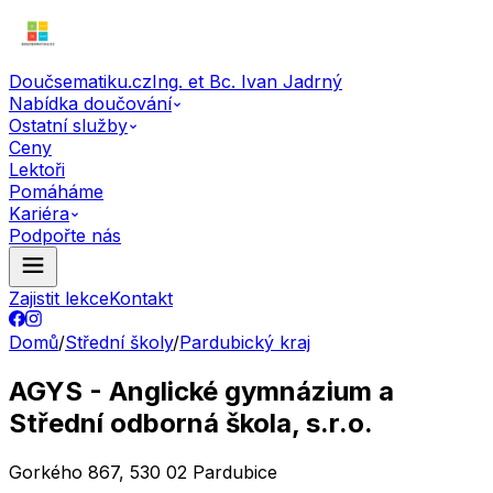
Doučsematiku.cz
Ing. et Bc. Ivan Jadrný
Nabídka doučování
Ostatní služby
Ceny
Lektoři
Pomáháme
Kariéra
Podpořte nás
Zajistit lekce
Kontakt
Domů
/
Střední školy
/
Pardubický kraj
AGYS - Anglické gymnázium a
Střední odborná škola, s.r.o.
Gorkého 867, 530 02 Pardubice