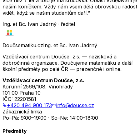
více než 7 let a toto je má srdcovka. Oblast vzdělávání je
naším koníčkem. Vždy nám všem dělá obrovskou radost
vidět, když se našim studentům daří.“
Ing. et Bc. Ivan Jadrný · ředitel
Doučsematiku.cz
Ing. et Bc. Ivan Jadrný
Vzdělávací centrum Doučse, z.s. — nezisková a
dobročinná organizace. Doučujeme matematiku a další
školní předměty po celé ČR — prezenčně i online.
Vzdělávací centrum Doučse, z.s.
Korunní 2569/108, Vinohrady
101 00 Praha 10
IČO:
22201581
+420 494 900 173
info@doucse.cz
Zákaznická linka
Po–Pá: 9:00–19:00 · So–Ne: 14:00–18:00
Předměty