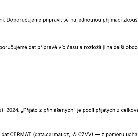
í. Doporučujeme připravit se na jednotnou přijímací zkou
oručujeme dát přípravě víc času a rozložit ji na delší obd
z),
2024
. „Přijato z přihlášených" je podíl přijatých z cel
ch dat CERMAT (data.cermat.cz, © CZVV) — z poměru uchaze