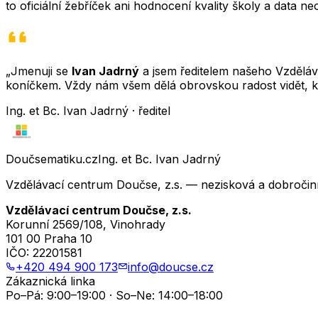
to oficiální žebříček ani hodnocení kvality školy a data 
„Jmenuji se
Ivan Jadrný
a jsem ředitelem našeho Vzděláva
koníčkem. Vždy nám všem dělá obrovskou radost vidět, k
Ing. et Bc. Ivan Jadrný · ředitel
Doučsematiku.cz
Ing. et Bc. Ivan Jadrný
Vzdělávací centrum Doučse, z.s. — nezisková a dobročin
Vzdělávací centrum Doučse, z.s.
Korunní 2569/108, Vinohrady
101 00 Praha 10
IČO:
22201581
+420 494 900 173
info@doucse.cz
Zákaznická linka
Po–Pá: 9:00–19:00 · So–Ne: 14:00–18:00