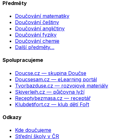
Předměty
Doučování matematiky
Doučování češtiny
Doučování angličtiny
Doučování fyziky
Doučování chemie
Další předměty…
Spolupracujeme
Doucse.cz
— skupina Doučse
Doucsesam.cz
— eLearning portál
Tvorbazduse.cz
— rozvojové materiály
Skiverleih.cz
— půjčovna lyží
Receptybezmasa.cz
— receptář
Klubdetifort.cz
— klub dětí Fořt
Odkazy
Kde doučujeme
Střední školy v ČR