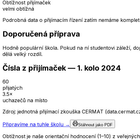
Obtížnost přijímaček
velmi obtížná
Podrobná data o přijímacím řízení zatím nemáme kompletn
Doporučená příprava
Hodně populární škola. Pokud na ní studentovi záleží, dop
dělá velký rozdíl.
Čísla z přijímaček —
1. kolo
2024
60
přijatých
3.5
×
uchazečů na místo
Zdroj: jednotná přijímací zkouška CERMAT (data.cermat.c
Připravíme na tuhle školu →
Stáhnout jako PDF
Obtížnost je naše orientační hodnocení (1–10) z veřejný