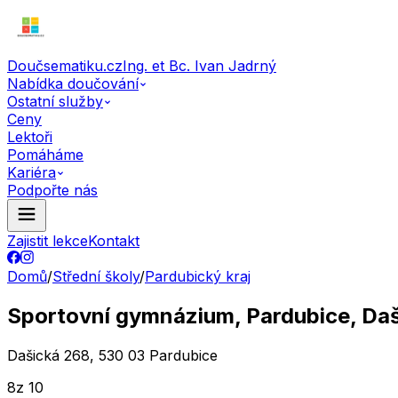
Doučsematiku.cz
Ing. et Bc. Ivan Jadrný
Nabídka doučování
Ostatní služby
Ceny
Lektoři
Pomáháme
Kariéra
Podpořte nás
Zajistit lekce
Kontakt
Domů
/
Střední školy
/
Pardubický kraj
Sportovní gymnázium, Pardubice, Da
Dašická 268, 530 03 Pardubice
8
z 10