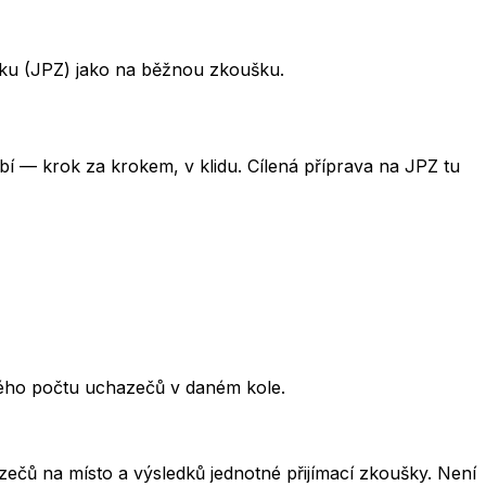
šku (JPZ) jako na běžnou zkoušku.
obí — krok za krokem, v klidu. Cílená příprava na JPZ tu
kového počtu uchazečů v daném kole.
čů na místo a výsledků jednotné přijímací zkoušky. Není