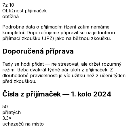
7
z 10
Obtížnost přijímaček
obtížná
Podrobná data o přijímacím řízení zatím nemáme
kompletní. Doporučujeme připravit se na jednotnou
přijímací zkoušku (JPZ) jako na běžnou zkoušku.
Doporučená příprava
Tady se hodí přidat — ne stresovat, ale držet rozumný
režim, třeba dvakrát týdně pár úloh z přijímaček. Z
dlouhodobé pravidelnosti je víc užitku než z učení týden
před zkouškou.
Čísla z přijímaček —
1. kolo
2024
50
přijatých
3.3
×
uchazečů na místo