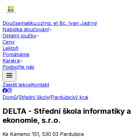
Doučsematiku.cz
Ing. et Bc. Ivan Jadrný
Nabídka doučování
Ostatní služby
Ceny
Lektoři
Pomáháme
Kariéra
Podpořte nás
Zajistit lekce
Kontakt
Domů
/
Střední školy
/
Pardubický kraj
DELTA - Střední škola informatiky a
ekonomie, s.r.o.
Ke Kamenci 151, 530 03 Pardubice