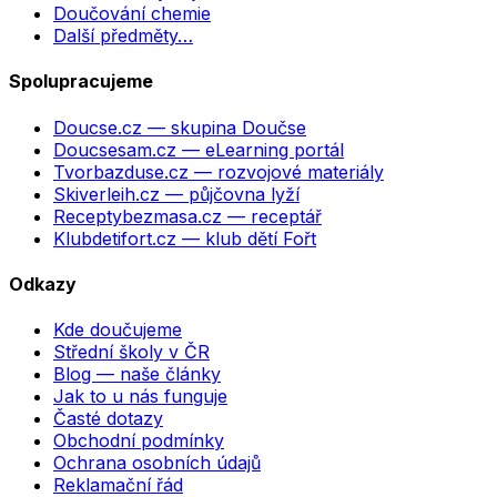
Doučování chemie
Další předměty…
Spolupracujeme
Doucse.cz
— skupina Doučse
Doucsesam.cz
— eLearning portál
Tvorbazduse.cz
— rozvojové materiály
Skiverleih.cz
— půjčovna lyží
Receptybezmasa.cz
— receptář
Klubdetifort.cz
— klub dětí Fořt
Odkazy
Kde doučujeme
Střední školy v ČR
Blog — naše články
Jak to u nás funguje
Časté dotazy
Obchodní podmínky
Ochrana osobních údajů
Reklamační řád