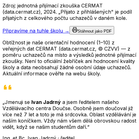
Zdroj: jednotná přijímací zkouška CERMAT
(data.cermat.cz),
2024
. „Přijato z přihlášených" je podíl
přijatých z celkového počtu uchazečů v daném kole.
Připravíme na tuhle školu →
Stáhnout jako PDF
Obtížnost je naše orientační hodnocení (1–10) z
veřejných dat CERMAT (data.cermat.cz, © CZVV) — z
poměru uchazečů na místo a výsledků jednotné přijímací
zkoušky. Není to oficiální žebříček ani hodnocení kvality
školy a data neobsahují žádné osobní údaje uchazečů.
Aktuální informace ověřte na webu školy.
„Jmenuji se
Ivan Jadrný
a jsem ředitelem našeho
Vzdělávacího centra Doučse. Osobně jsem doučoval již
více než 7 let a toto je má srdcovka. Oblast vzdělávání je
naším koníčkem. Vždy nám všem dělá obrovskou radost
vidět, když se našim studentům daří.“
Ing. et Bc. Ivan Jadrný · ředitel