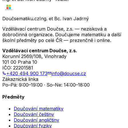
Doučsematiku.cz
Ing. et Bc. Ivan Jadrný
Vzdělávací centrum Doučse, z.s. — nezisková a
dobročinná organizace. Doučujeme matematiku a další
školní předměty po celé ČR — prezenčně i online.
Vzdělávací centrum Doučse, z.s.
Korunní 2569/108, Vinohrady
101 00 Praha 10
IČO:
22201581
+420 494 900 173
info@doucse.cz
Zákaznická linka
Po–Pá: 9:00–19:00 · So–Ne: 14:00–18:00
Předměty
Doučování matematiky
Doučování češtiny
Doučování angličtiny
Doučování fyziky