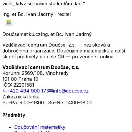
vidět, když se našim studentům daří.“
Ing. et Bc. Ivan Jadrný · ředitel
Doučsematiku.cz
Ing. et Bc. Ivan Jadrný
Vzdělávací centrum Doučse, z.s. — nezisková a
dobročinná organizace. Doučujeme matematiku a další
školní předměty po celé ČR — prezenčně i online.
Vzdělávací centrum Doučse, z.s.
Korunní 2569/108, Vinohrady
101 00 Praha 10
IČO:
22201581
+420 494 900 173
info@doucse.cz
Zákaznická linka
Po–Pá: 9:00–19:00 · So–Ne: 14:00–18:00
Předměty
Doučování matematiky