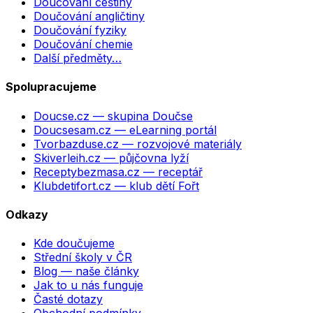
Doučování češtiny
Doučování angličtiny
Doučování fyziky
Doučování chemie
Další předměty…
Spolupracujeme
Doucse.cz
— skupina Doučse
Doucsesam.cz
— eLearning portál
Tvorbazduse.cz
— rozvojové materiály
Skiverleih.cz
— půjčovna lyží
Receptybezmasa.cz
— receptář
Klubdetifort.cz
— klub dětí Fořt
Odkazy
Kde doučujeme
Střední školy v ČR
Blog — naše články
Jak to u nás funguje
Časté dotazy