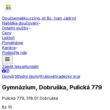
Doučsematiku.cz
Ing. et Bc. Ivan Jadrný
Nabídka doučování
Ostatní služby
Ceny
Lektoři
Pomáháme
Kariéra
Podpořte nás
Zajistit lekce
Kontakt
Domů
/
Střední školy
/
Královéhradecký kraj
Gymnázium, Dobruška, Pulická 779
Pulická 779, 518 01 Dobruška
8
z 10