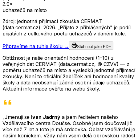
2.9
×
uchazečů na místo
Zdroj: jednotná přijímací zkouška CERMAT
(data.cermat.cz),
2026
. „Přijato z přihlášených" je podíl
přijatých z celkového počtu uchazečů v daném kole.
Připravíme na tuhle školu →
Stáhnout jako PDF
Obtížnost je naše orientační hodnocení (1–10) z
veřejných dat CERMAT (data.cermat.cz, © CZVV) — z
poměru uchazečů na místo a výsledků jednotné přijímací
zkoušky. Není to oficiální žebříček ani hodnocení kvality
školy a data neobsahují žádné osobní údaje uchazečů.
Aktuální informace ověřte na webu školy.
„Jmenuji se
Ivan Jadrný
a jsem ředitelem našeho
Vzdělávacího centra Doučse. Osobně jsem doučoval již
více než 7 let a toto je má srdcovka. Oblast vzdělávání je
naším koníčkem. Vždy nám všem dělá obrovskou radost