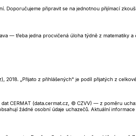
í. Doporučujeme připravit se na jednotnou přijímací zkou
rava — třeba jedna procvičená úloha týdně z matematiky a č
z),
2018
. „Přijato z přihlášených" je podíl přijatých z cel
ch dat CERMAT (data.cermat.cz, © CZVV) — z poměru uchaze
neobsahují žádné osobní údaje uchazečů. Aktuální informace