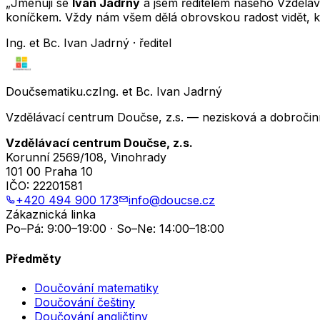
„Jmenuji se
Ivan Jadrný
a jsem ředitelem našeho Vzděláva
koníčkem. Vždy nám všem dělá obrovskou radost vidět, k
Ing. et Bc. Ivan Jadrný · ředitel
Doučsematiku.cz
Ing. et Bc. Ivan Jadrný
Vzdělávací centrum Doučse, z.s. — nezisková a dobročin
Vzdělávací centrum Doučse, z.s.
Korunní 2569/108, Vinohrady
101 00 Praha 10
IČO:
22201581
+420 494 900 173
info@doucse.cz
Zákaznická linka
Po–Pá: 9:00–19:00 · So–Ne: 14:00–18:00
Předměty
Doučování matematiky
Doučování češtiny
Doučování angličtiny