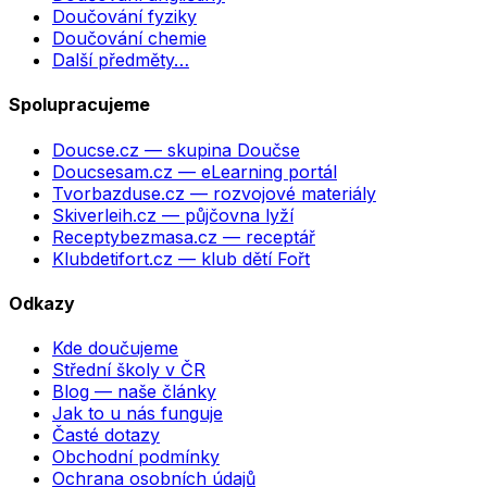
Doučování fyziky
Doučování chemie
Další předměty…
Spolupracujeme
Doucse.cz
— skupina Doučse
Doucsesam.cz
— eLearning portál
Tvorbazduse.cz
— rozvojové materiály
Skiverleih.cz
— půjčovna lyží
Receptybezmasa.cz
— receptář
Klubdetifort.cz
— klub dětí Fořt
Odkazy
Kde doučujeme
Střední školy v ČR
Blog — naše články
Jak to u nás funguje
Časté dotazy
Obchodní podmínky
Ochrana osobních údajů