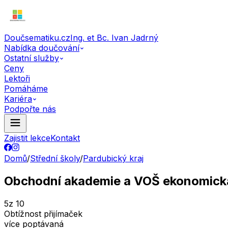
Doučsematiku.cz
Ing. et Bc. Ivan Jadrný
Nabídka doučování
Ostatní služby
Ceny
Lektoři
Pomáháme
Kariéra
Podpořte nás
Zajistit lekce
Kontakt
Domů
/
Střední školy
/
Pardubický kraj
Obchodní akademie a VOŠ ekonomick
5
z 10
Obtížnost přijímaček
více poptávaná