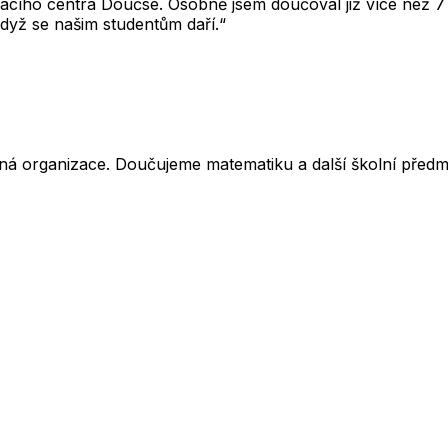
cího centra Doučse. Osobně jsem doučoval již více než 7 l
dyž se našim studentům daří.“
ná organizace. Doučujeme matematiku a další školní předm