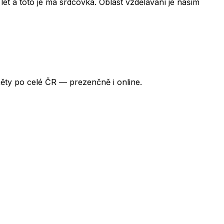
et a toto je má srdcovka. Oblast vzdělávání je naším
ěty po celé ČR — prezenčně i online.