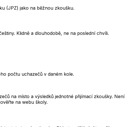
šku (JPZ) jako na běžnou zkoušku.
eštiny. Klidně a dlouhodobě, ne na poslední chvíli.
kového počtu uchazečů v daném kole.
čů na místo a výsledků jednotné přijímací zkoušky. Není
 ověřte na webu školy.