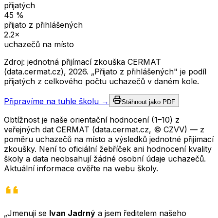
přijatých
45
%
přijato z přihlášených
2.2
×
uchazečů na místo
Zdroj: jednotná přijímací zkouška CERMAT
(data.cermat.cz),
2026
. „Přijato z přihlášených" je podíl
přijatých z celkového počtu uchazečů v daném kole.
Připravíme na tuhle školu →
Stáhnout jako PDF
Obtížnost je naše orientační hodnocení (1–10) z
veřejných dat CERMAT (data.cermat.cz, © CZVV) — z
poměru uchazečů na místo a výsledků jednotné přijímací
zkoušky. Není to oficiální žebříček ani hodnocení kvality
školy a data neobsahují žádné osobní údaje uchazečů.
Aktuální informace ověřte na webu školy.
„Jmenuji se
Ivan Jadrný
a jsem ředitelem našeho