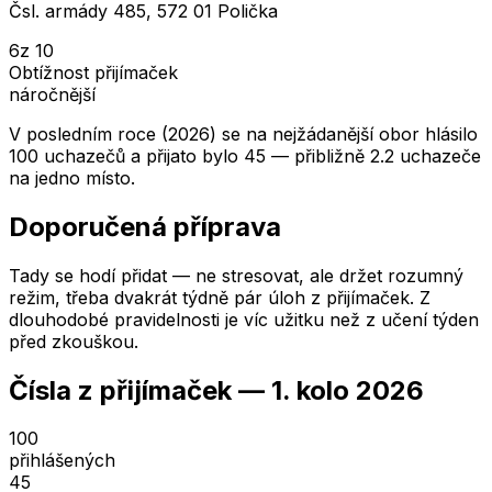
Čsl. armády 485, 572 01 Polička
6
z 10
Obtížnost přijímaček
náročnější
V posledním roce (2026) se na nejžádanější obor hlásilo
100 uchazečů a přijato bylo 45 — přibližně 2.2 uchazeče
na jedno místo.
Doporučená příprava
Tady se hodí přidat — ne stresovat, ale držet rozumný
režim, třeba dvakrát týdně pár úloh z přijímaček. Z
dlouhodobé pravidelnosti je víc užitku než z učení týden
před zkouškou.
Čísla z přijímaček —
1. kolo
2026
100
přihlášených
45