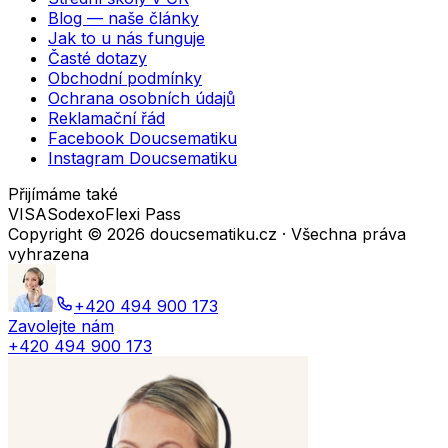
Blog — naše články
Jak to u nás funguje
Časté dotazy
Obchodní podmínky
Ochrana osobních údajů
Reklamační řád
Facebook Doucsematiku
Instagram Doucsematiku
Přijímáme také
VISA
Sodexo
Flexi Pass
Copyright ©
2026
doucsematiku.cz · Všechna práva
vyhrazena
+420 494 900 173
Zavolejte nám
+420 494 900 173