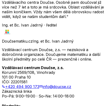
Vzdělávacího centra Doučse. Osobně jsem doučoval již
více než 7 let a toto je má srdcovka. Oblast vzdělávání je
naším koníčkem. Vždy nám všem dělá obrovskou radost
vidět, když se našim studentům daří.“
Ing. et Bc. Ivan Jadrný · ředitel
Doučsematiku.cz
Ing. et Bc. Ivan Jadrný
Vzdělávací centrum Doučse, z.s. — nezisková a
dobročinná organizace. Doučujeme matematiku a další
školní předměty po celé ČR — prezenčně i online.
Vzdělávací centrum Doučse, z.s.
Korunní 2569/108, Vinohrady
101 00 Praha 10
IČO:
22201581
+420 494 900 173
info@doucse.cz
Zákaznická linka
Po–Pá: 9:00–19:00 · So–Ne: 14:00–18:00
Předměty