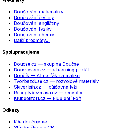
Doučování matematiky
Doučování češtiny
Doučování angličtiny
Doučování fyziky
Doučování chemie
Další předměty…
Spolupracujeme
Doucse.cz
— skupina Doučse
Doucsesam.cz
— eLearning portál
Doučík
— AI parťák na matiku
Tvorbazduse.cz
— rozvojové materiály
Skiverleih.cz
— půjčovna lyží
Receptybezmasa.cz
— receptář
Klubdetifort.cz
— klub dětí Fořt
Odkazy
Kde doučujeme
Střední školy v ČR