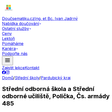
Doučsematiku.cz
Ing. et Bc. Ivan Jadrný
Nabídka doučování
Ostatní služby
Ceny
Lektoři
Pomáháme
Kariéra
Podpořte nás
Zajistit lekce
Kontakt
Domů
/
Střední školy
/
Pardubický kraj
Střední odborná škola a Střední
odborné učiliště, Polička, Čs. armády
485