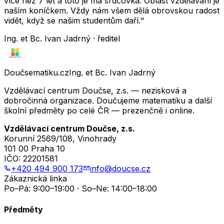
více než 7 let a toto je má srdcovka. Oblast vzdělávání je
naším koníčkem. Vždy nám všem dělá obrovskou radost
vidět, když se našim studentům daří.“
Ing. et Bc. Ivan Jadrný · ředitel
Doučsematiku.cz
Ing. et Bc. Ivan Jadrný
Vzdělávací centrum Doučse, z.s. — nezisková a
dobročinná organizace. Doučujeme matematiku a další
školní předměty po celé ČR — prezenčně i online.
Vzdělávací centrum Doučse, z.s.
Korunní 2569/108, Vinohrady
101 00 Praha 10
IČO:
22201581
+420 494 900 173
info@doucse.cz
Zákaznická linka
Po–Pá: 9:00–19:00 · So–Ne: 14:00–18:00
Předměty