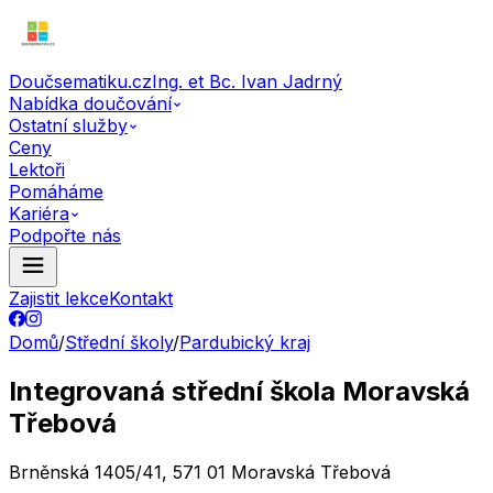
Doučsematiku.cz
Ing. et Bc. Ivan Jadrný
Nabídka doučování
Ostatní služby
Ceny
Lektoři
Pomáháme
Kariéra
Podpořte nás
Zajistit lekce
Kontakt
Domů
/
Střední školy
/
Pardubický kraj
Integrovaná střední škola Moravská
Třebová
Brněnská 1405/41, 571 01 Moravská Třebová