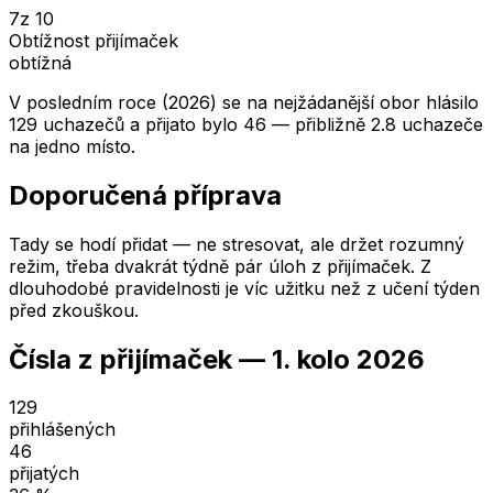
7
z 10
Obtížnost přijímaček
obtížná
V posledním roce (2026) se na nejžádanější obor hlásilo
129 uchazečů a přijato bylo 46 — přibližně 2.8 uchazeče
na jedno místo.
Doporučená příprava
Tady se hodí přidat — ne stresovat, ale držet rozumný
režim, třeba dvakrát týdně pár úloh z přijímaček. Z
dlouhodobé pravidelnosti je víc užitku než z učení týden
před zkouškou.
Čísla z přijímaček —
1. kolo
2026
129
přihlášených
46
přijatých