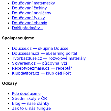
Doučování matematiky
Doučování češtiny
Doučování angličtiny
Doučování fyziky
Doučování chemie
Další předměty…
Spolupracujeme
Doucse.cz
— skupina Doučse
Doucsesam.cz
— eLearning portál
Tvorbazduse.cz
— rozvojové materiály
Skiverleih.cz
— půjčovna lyží
Receptybezmasa.cz
— receptář
Klubdetifort.cz
— klub dětí Fořt
Odkazy
Kde doučujeme
Střední školy v ČR
Blog — naše články
Jak to u nás funguje