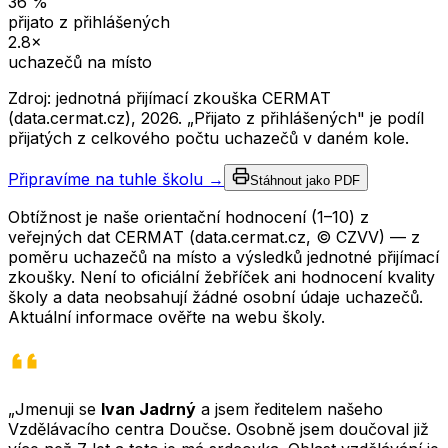
36
%
přijato z přihlášených
2.8
×
uchazečů na místo
Zdroj: jednotná přijímací zkouška CERMAT
(data.cermat.cz),
2026
. „Přijato z přihlášených" je podíl
přijatých z celkového počtu uchazečů v daném kole.
Připravíme na tuhle školu →
Stáhnout jako PDF
Obtížnost je naše orientační hodnocení (1–10) z
veřejných dat CERMAT (data.cermat.cz, © CZVV) — z
poměru uchazečů na místo a výsledků jednotné přijímací
zkoušky. Není to oficiální žebříček ani hodnocení kvality
školy a data neobsahují žádné osobní údaje uchazečů.
Aktuální informace ověřte na webu školy.
„Jmenuji se
Ivan Jadrný
a jsem ředitelem našeho
Vzdělávacího centra Doučse. Osobně jsem doučoval již