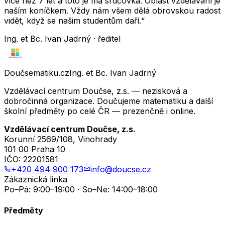
více než 7 let a toto je má srdcovka. Oblast vzdělávání je
naším koníčkem. Vždy nám všem dělá obrovskou radost
vidět, když se našim studentům daří.“
Ing. et Bc. Ivan Jadrný · ředitel
Doučsematiku.cz
Ing. et Bc. Ivan Jadrný
Vzdělávací centrum Doučse, z.s. — nezisková a
dobročinná organizace. Doučujeme matematiku a další
školní předměty po celé ČR — prezenčně i online.
Vzdělávací centrum Doučse, z.s.
Korunní 2569/108, Vinohrady
101 00 Praha 10
IČO:
22201581
+420 494 900 173
info@doucse.cz
Zákaznická linka
Po–Pá: 9:00–19:00 · So–Ne: 14:00–18:00
Předměty