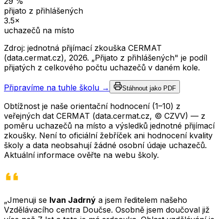
29
%
přijato z přihlášených
3.5
×
uchazečů na místo
Zdroj: jednotná přijímací zkouška CERMAT
(data.cermat.cz),
2026
. „Přijato z přihlášených" je podíl
přijatých z celkového počtu uchazečů v daném kole.
Připravíme na tuhle školu →
Stáhnout jako PDF
Obtížnost je naše orientační hodnocení (1–10) z
veřejných dat CERMAT (data.cermat.cz, © CZVV) — z
poměru uchazečů na místo a výsledků jednotné přijímací
zkoušky. Není to oficiální žebříček ani hodnocení kvality
školy a data neobsahují žádné osobní údaje uchazečů.
Aktuální informace ověřte na webu školy.
„Jmenuji se
Ivan Jadrný
a jsem ředitelem našeho
Vzdělávacího centra Doučse. Osobně jsem doučoval již