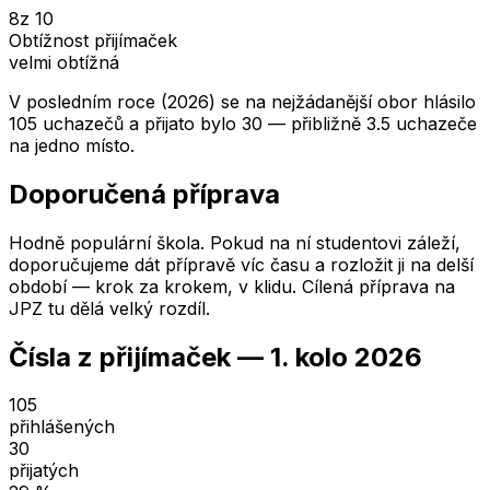
8
z 10
Obtížnost přijímaček
velmi obtížná
V posledním roce (2026) se na nejžádanější obor hlásilo
105 uchazečů a přijato bylo 30 — přibližně 3.5 uchazeče
na jedno místo.
Doporučená příprava
Hodně populární škola. Pokud na ní studentovi záleží,
doporučujeme dát přípravě víc času a rozložit ji na delší
období — krok za krokem, v klidu. Cílená příprava na
JPZ tu dělá velký rozdíl.
Čísla z přijímaček —
1. kolo
2026
105
přihlášených
30
přijatých