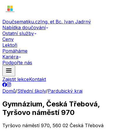
Doučsematiku.cz
Ing. et Bc. Ivan Jadrný
Nabídka doučování
Ostatní služby
Ceny
Lektoři
Pomáháme
Kariéra
Podpořte nás
Zajistit lekce
Kontakt
Domů
/
Střední školy
/
Pardubický kraj
Gymnázium, Česká Třebová,
Tyršovo náměstí 970
Tyršovo náměstí 970, 560 02 Česká Třebová