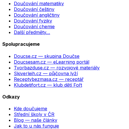
Doučování matematiky
Doučování češtiny
Doučování angličtiny
Doučování fyziky
Doučování chemie
Další předměty…
Spolupracujeme
Doucse.cz
— skupina Doučse
Doucsesam.cz
— eLearning portál
Tvorbazduse.cz
— rozvojové materiály
Skiverleih.cz
— půjčovna lyží
Receptybezmasa.cz
— receptář
Klubdetifort.cz
— klub dětí Fořt
Odkazy
Kde doučujeme
Střední školy v ČR
Blog — naše články
Jak to u nás funguje