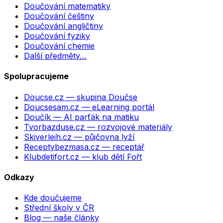
Doučování matematiky
Doučování češtiny
Doučování angličtiny
Doučování fyziky
Doučování chemie
Další předměty…
Spolupracujeme
Doucse.cz
— skupina Doučse
Doucsesam.cz
— eLearning portál
Doučík
— AI parťák na matiku
Tvorbazduse.cz
— rozvojové materiály
Skiverleih.cz
— půjčovna lyží
Receptybezmasa.cz
— receptář
Klubdetifort.cz
— klub dětí Fořt
Odkazy
Kde doučujeme
Střední školy v ČR
Blog — naše články