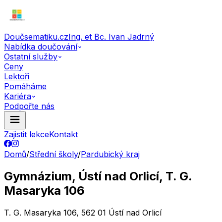
Doučsematiku.cz
Ing. et Bc. Ivan Jadrný
Nabídka doučování
Ostatní služby
Ceny
Lektoři
Pomáháme
Kariéra
Podpořte nás
Zajistit lekce
Kontakt
Domů
/
Střední školy
/
Pardubický kraj
Gymnázium, Ústí nad Orlicí, T. G.
Masaryka 106
T. G. Masaryka 106, 562 01 Ústí nad Orlicí