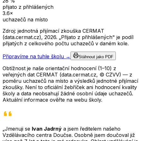
28
%
přijato z přihlášených
3.6
×
uchazečů na místo
Zdroj: jednotná přijímací zkouška CERMAT
(data.cermat.cz),
2026
. „Přijato z přihlášených" je podíl
přijatých z celkového počtu uchazečů v daném kole.
Připravíme na tuhle školu →
Stáhnout jako PDF
Obtížnost je naše orientační hodnocení (1–10) z
veřejných dat CERMAT (data.cermat.cz, © CZVV) — z
poměru uchazečů na místo a výsledků jednotné přijímací
zkoušky. Není to oficiální žebříček ani hodnocení kvality
školy a data neobsahují žádné osobní údaje uchazečů.
Aktuální informace ověřte na webu školy.
„Jmenuji se
Ivan Jadrný
a jsem ředitelem našeho
Vzdělávacího centra Doučse. Osobně jsem doučoval již