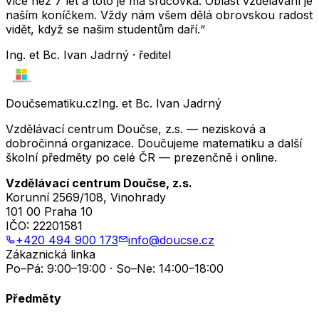
více než 7 let a toto je má srdcovka. Oblast vzdělávání je
naším koníčkem. Vždy nám všem dělá obrovskou radost
vidět, když se našim studentům daří.“
Ing. et Bc. Ivan Jadrný · ředitel
Doučsematiku.cz
Ing. et Bc. Ivan Jadrný
Vzdělávací centrum Doučse, z.s. — nezisková a
dobročinná organizace. Doučujeme matematiku a další
školní předměty po celé ČR — prezenčně i online.
Vzdělávací centrum Doučse, z.s.
Korunní 2569/108, Vinohrady
101 00 Praha 10
IČO:
22201581
+420 494 900 173
info@doucse.cz
Zákaznická linka
Po–Pá: 9:00–19:00 · So–Ne: 14:00–18:00
Předměty