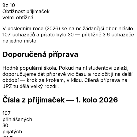
8
z 10
Obtížnost přijímaček
velmi obtížná
V posledním roce (2026) se na nejžádanější obor hlásilo
107 uchazečů a přijato bylo 30 — přibližně 3.6 uchazeče
na jedno místo.
Doporučená příprava
Hodně populární škola. Pokud na ní studentovi záleží,
doporučujeme dát přípravě víc času a rozložit ji na delší
období — krok za krokem, v klidu. Cílená příprava na
JPZ tu dělá velký rozdíl.
Čísla z přijímaček —
1. kolo
2026
107
přihlášených
30
přijatých