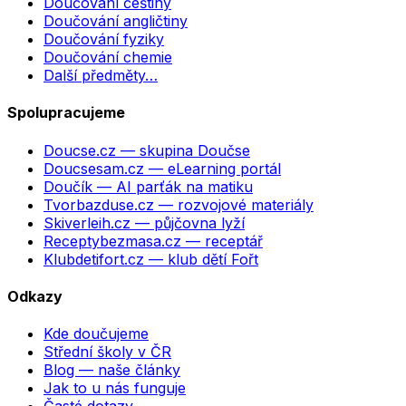
Doučování češtiny
Doučování angličtiny
Doučování fyziky
Doučování chemie
Další předměty…
Spolupracujeme
Doucse.cz
— skupina Doučse
Doucsesam.cz
— eLearning portál
Doučík
— AI parťák na matiku
Tvorbazduse.cz
— rozvojové materiály
Skiverleih.cz
— půjčovna lyží
Receptybezmasa.cz
— receptář
Klubdetifort.cz
— klub dětí Fořt
Odkazy
Kde doučujeme
Střední školy v ČR
Blog — naše články
Jak to u nás funguje