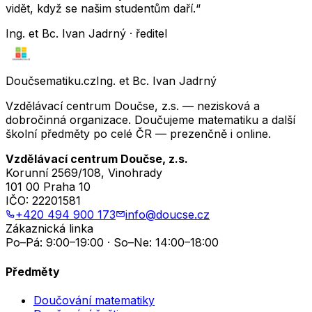
vidět, když se našim studentům daří.“
Ing. et Bc. Ivan Jadrný · ředitel
Doučsematiku.cz
Ing. et Bc. Ivan Jadrný
Vzdělávací centrum Doučse, z.s. — nezisková a
dobročinná organizace. Doučujeme matematiku a další
školní předměty po celé ČR — prezenčně i online.
Vzdělávací centrum Doučse, z.s.
Korunní 2569/108, Vinohrady
101 00 Praha 10
IČO:
22201581
+420 494 900 173
info@doucse.cz
Zákaznická linka
Po–Pá: 9:00–19:00 · So–Ne: 14:00–18:00
Předměty
Doučování matematiky