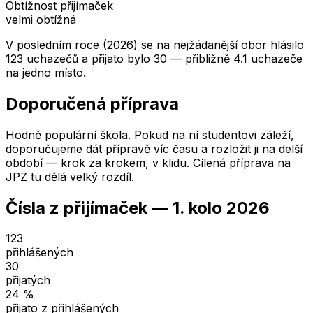
Obtížnost přijímaček
velmi obtížná
V posledním roce (2026) se na nejžádanější obor hlásilo
123 uchazečů a přijato bylo 30 — přibližně 4.1 uchazeče
na jedno místo.
Doporučená příprava
Hodně populární škola. Pokud na ní studentovi záleží,
doporučujeme dát přípravě víc času a rozložit ji na delší
období — krok za krokem, v klidu. Cílená příprava na
JPZ tu dělá velký rozdíl.
Čísla z přijímaček —
1. kolo
2026
123
přihlášených
30
přijatých
24
%
přijato z přihlášených