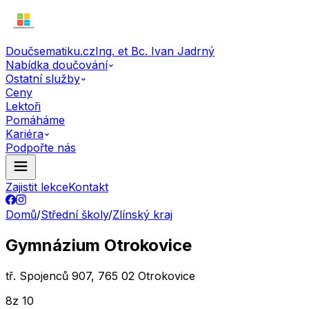
Doučsematiku.cz
Ing. et Bc. Ivan Jadrný
Nabídka doučování
Ostatní služby
Ceny
Lektoři
Pomáháme
Kariéra
Podpořte nás
Zajistit lekce
Kontakt
Domů
/
Střední školy
/
Zlínský kraj
Gymnázium Otrokovice
tř. Spojenců 907, 765 02 Otrokovice
8
z 10