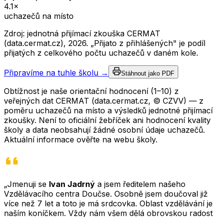
4.1
×
uchazečů na místo
Zdroj: jednotná přijímací zkouška CERMAT
(data.cermat.cz),
2026
. „Přijato z přihlášených" je podíl
přijatých z celkového počtu uchazečů v daném kole.
Připravíme na tuhle školu →
Stáhnout jako PDF
Obtížnost je naše orientační hodnocení (1–10) z
veřejných dat CERMAT (data.cermat.cz, © CZVV) — z
poměru uchazečů na místo a výsledků jednotné přijímací
zkoušky. Není to oficiální žebříček ani hodnocení kvality
školy a data neobsahují žádné osobní údaje uchazečů.
Aktuální informace ověřte na webu školy.
„Jmenuji se
Ivan Jadrný
a jsem ředitelem našeho
Vzdělávacího centra Doučse. Osobně jsem doučoval již
více než 7 let a toto je má srdcovka. Oblast vzdělávání je
naším koníčkem. Vždy nám všem dělá obrovskou radost