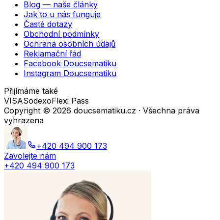
Blog — naše články
Jak to u nás funguje
Časté dotazy
Obchodní podmínky
Ochrana osobních údajů
Reklamační řád
Facebook Doucsematiku
Instagram Doucsematiku
Přijímáme také
VISA
Sodexo
Flexi Pass
Copyright ©
2026
doucsematiku.cz · Všechna práva
vyhrazena
+420 494 900 173
Zavolejte nám
+420 494 900 173