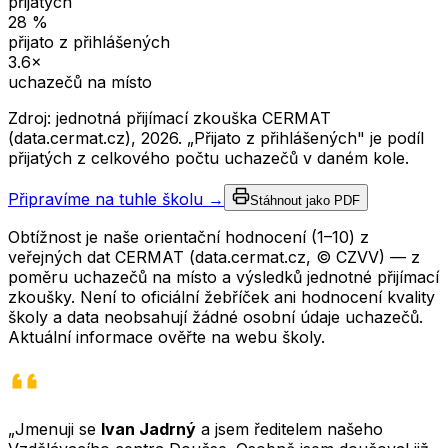
přijatých
28
%
přijato z přihlášených
3.6
×
uchazečů na místo
Zdroj: jednotná přijímací zkouška CERMAT
(data.cermat.cz),
2026
. „Přijato z přihlášených" je podíl
přijatých z celkového počtu uchazečů v daném kole.
Připravíme na tuhle školu →
Stáhnout jako PDF
Obtížnost je naše orientační hodnocení (1–10) z
veřejných dat CERMAT (data.cermat.cz, © CZVV) — z
poměru uchazečů na místo a výsledků jednotné přijímací
zkoušky. Není to oficiální žebříček ani hodnocení kvality
školy a data neobsahují žádné osobní údaje uchazečů.
Aktuální informace ověřte na webu školy.
„Jmenuji se
Ivan Jadrný
a jsem ředitelem našeho