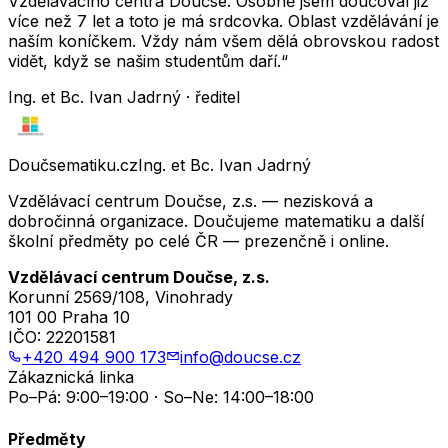
Vzdělávacího centra Doučse. Osobně jsem doučoval již
více než 7 let a toto je má srdcovka. Oblast vzdělávání je
naším koníčkem. Vždy nám všem dělá obrovskou radost
vidět, když se našim studentům daří.“
Ing. et Bc. Ivan Jadrný · ředitel
Doučsematiku.cz
Ing. et Bc. Ivan Jadrný
Vzdělávací centrum Doučse, z.s. — nezisková a
dobročinná organizace. Doučujeme matematiku a další
školní předměty po celé ČR — prezenčně i online.
Vzdělávací centrum Doučse, z.s.
Korunní 2569/108, Vinohrady
101 00 Praha 10
IČO:
22201581
+420 494 900 173
info@doucse.cz
Zákaznická linka
Po–Pá: 9:00–19:00 · So–Ne: 14:00–18:00
Předměty