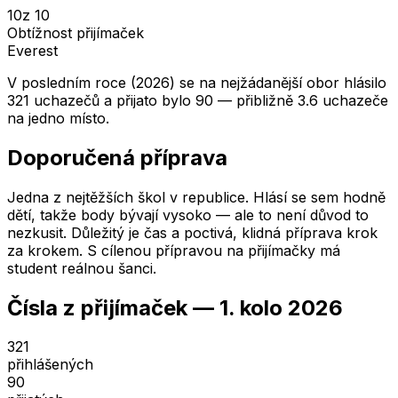
10
z 10
Obtížnost přijímaček
Everest
V posledním roce (2026) se na nejžádanější obor hlásilo
321 uchazečů a přijato bylo 90 — přibližně 3.6 uchazeče
na jedno místo.
Doporučená příprava
Jedna z nejtěžších škol v republice. Hlásí se sem hodně
dětí, takže body bývají vysoko — ale to není důvod to
nezkusit. Důležitý je čas a poctivá, klidná příprava krok
za krokem. S cílenou přípravou na přijímačky má
student reálnou šanci.
Čísla z přijímaček —
1. kolo
2026
321
přihlášených
90