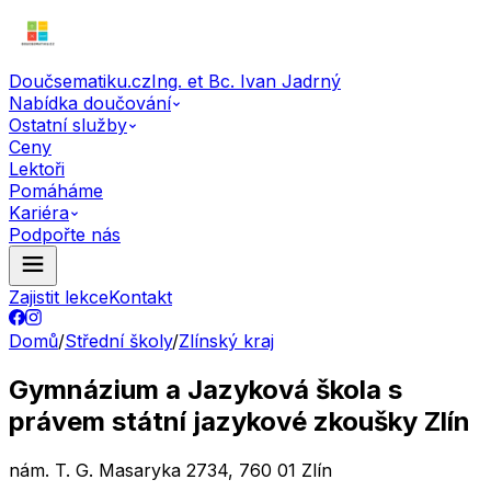
Doučsematiku.cz
Ing. et Bc. Ivan Jadrný
Nabídka doučování
Ostatní služby
Ceny
Lektoři
Pomáháme
Kariéra
Podpořte nás
Zajistit lekce
Kontakt
Domů
/
Střední školy
/
Zlínský kraj
Gymnázium a Jazyková škola s
právem státní jazykové zkoušky Zlín
nám. T. G. Masaryka 2734, 760 01 Zlín