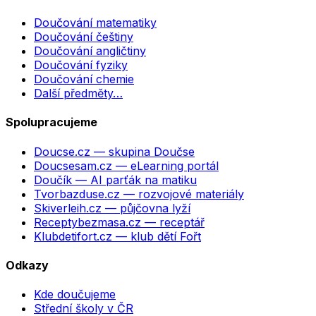
Doučování matematiky
Doučování češtiny
Doučování angličtiny
Doučování fyziky
Doučování chemie
Další předměty…
Spolupracujeme
Doucse.cz
— skupina Doučse
Doucsesam.cz
— eLearning portál
Doučík
— AI parťák na matiku
Tvorbazduse.cz
— rozvojové materiály
Skiverleih.cz
— půjčovna lyží
Receptybezmasa.cz
— receptář
Klubdetifort.cz
— klub dětí Fořt
Odkazy
Kde doučujeme
Střední školy v ČR