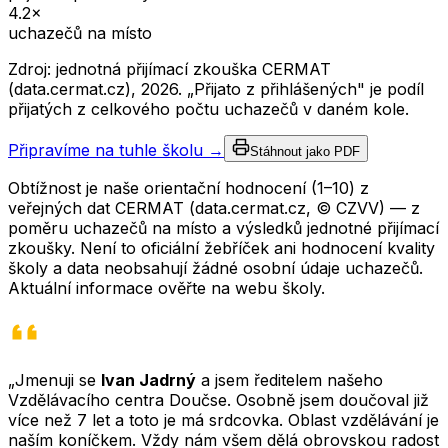
4.2
×
uchazečů na místo
Zdroj: jednotná přijímací zkouška CERMAT
(data.cermat.cz),
2026
. „Přijato z přihlášených" je podíl
přijatých z celkového počtu uchazečů v daném kole.
Připravíme na tuhle školu →
Stáhnout jako PDF
Obtížnost je naše orientační hodnocení (1–10) z
veřejných dat CERMAT (data.cermat.cz, © CZVV) — z
poměru uchazečů na místo a výsledků jednotné přijímací
zkoušky. Není to oficiální žebříček ani hodnocení kvality
školy a data neobsahují žádné osobní údaje uchazečů.
Aktuální informace ověřte na webu školy.
„Jmenuji se
Ivan Jadrný
a jsem ředitelem našeho
Vzdělávacího centra Doučse. Osobně jsem doučoval již
více než 7 let a toto je má srdcovka. Oblast vzdělávání je
naším koníčkem. Vždy nám všem dělá obrovskou radost