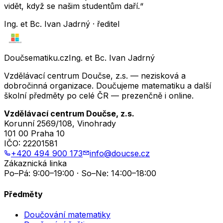
vidět, když se našim studentům daří.“
Ing. et Bc. Ivan Jadrný · ředitel
Doučsematiku.cz
Ing. et Bc. Ivan Jadrný
Vzdělávací centrum Doučse, z.s. — nezisková a
dobročinná organizace. Doučujeme matematiku a další
školní předměty po celé ČR — prezenčně i online.
Vzdělávací centrum Doučse, z.s.
Korunní 2569/108, Vinohrady
101 00 Praha 10
IČO:
22201581
+420 494 900 173
info@doucse.cz
Zákaznická linka
Po–Pá: 9:00–19:00 · So–Ne: 14:00–18:00
Předměty
Doučování matematiky