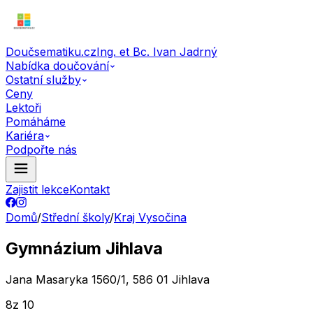
Doučsematiku.cz
Ing. et Bc. Ivan Jadrný
Nabídka doučování
Ostatní služby
Ceny
Lektoři
Pomáháme
Kariéra
Podpořte nás
Zajistit lekce
Kontakt
Domů
/
Střední školy
/
Kraj Vysočina
Gymnázium Jihlava
Jana Masaryka 1560/1, 586 01 Jihlava
8
z 10