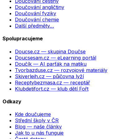
Doučování češtiny
Doučování angličtiny
Doučování fyziky
Doučování chemie
Další předměty…
Spolupracujeme
Doucse.cz
— skupina Doučse
Doucsesam.cz
— eLearning portál
Doučík
— AI parťák na matiku
Tvorbazduse.cz
— rozvojové materiály
Skiverleih.cz
— půjčovna lyží
Receptybezmasa.cz
— receptář
Klubdetifort.cz
— klub dětí Fořt
Odkazy
Kde doučujeme
Střední školy v ČR
Blog — naše články
Jak to u nás funguje