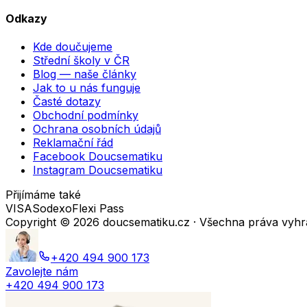
Odkazy
Kde doučujeme
Střední školy v ČR
Blog — naše články
Jak to u nás funguje
Časté dotazy
Obchodní podmínky
Ochrana osobních údajů
Reklamační řád
Facebook Doucsematiku
Instagram Doucsematiku
Přijímáme také
VISA
Sodexo
Flexi Pass
Copyright ©
2026
doucsematiku.cz · Všechna práva vyh
+420 494 900 173
Zavolejte nám
+420 494 900 173