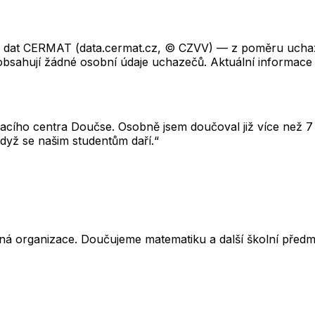
ch dat CERMAT (data.cermat.cz, © CZVV) — z poměru uchaze
neobsahují žádné osobní údaje uchazečů. Aktuální informace
cího centra Doučse. Osobně jsem doučoval již více než 7 l
dyž se našim studentům daří.“
ná organizace. Doučujeme matematiku a další školní předm