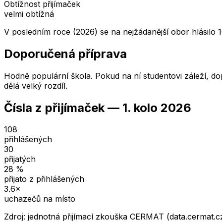
Obtížnost přijímaček
velmi obtížná
V posledním roce (2026) se na nejžádanější obor hlásilo 
Doporučená příprava
Hodně populární škola. Pokud na ní studentovi záleží, dop
dělá velký rozdíl.
Čísla z přijímaček —
1. kolo
2026
108
přihlášených
30
přijatých
28
%
přijato z přihlášených
3.6
×
uchazečů na místo
Zdroj: jednotná přijímací zkouška CERMAT (data.cermat.c