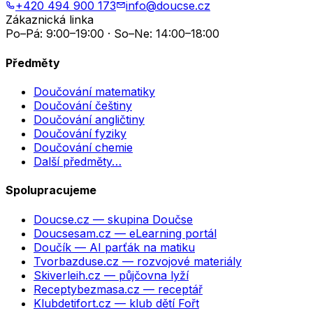
+420 494 900 173
info@doucse.cz
Zákaznická linka
Po–Pá: 9:00–19:00 · So–Ne: 14:00–18:00
Předměty
Doučování matematiky
Doučování češtiny
Doučování angličtiny
Doučování fyziky
Doučování chemie
Další předměty…
Spolupracujeme
Doucse.cz
— skupina Doučse
Doucsesam.cz
— eLearning portál
Doučík
— AI parťák na matiku
Tvorbazduse.cz
— rozvojové materiály
Skiverleih.cz
— půjčovna lyží
Receptybezmasa.cz
— receptář
Klubdetifort.cz
— klub dětí Fořt