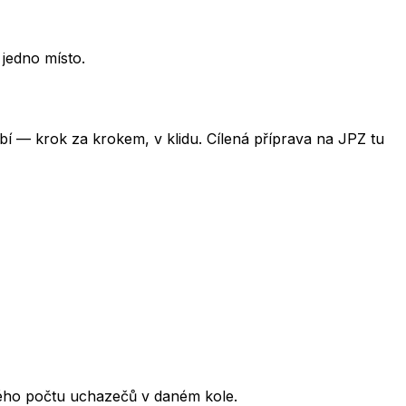
 jedno místo.
obí — krok za krokem, v klidu. Cílená příprava na JPZ tu
kového počtu uchazečů v daném kole.