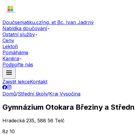
Doučsematiku.cz
Ing. et Bc. Ivan Jadrný
Nabídka doučování
Ostatní služby
Ceny
Lektoři
Pomáháme
Kariéra
Podpořte nás
Zajistit lekce
Kontakt
Domů
/
Střední školy
/
Kraj Vysočina
Gymnázium Otokara Březiny a Střední
Hradecká 235, 588 56 Telč
8
z 10