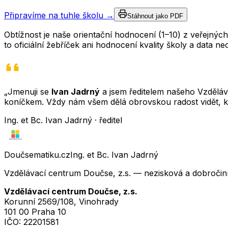
Připravíme na tuhle školu →
Stáhnout jako PDF
Obtížnost je naše orientační hodnocení (1–10) z veřejný
to oficiální žebříček ani hodnocení kvality školy a data 
„Jmenuji se
Ivan Jadrný
a jsem ředitelem našeho Vzděláva
koníčkem. Vždy nám všem dělá obrovskou radost vidět, k
Ing. et Bc. Ivan Jadrný · ředitel
Doučsematiku.cz
Ing. et Bc. Ivan Jadrný
Vzdělávací centrum Doučse, z.s. — nezisková a dobročin
Vzdělávací centrum Doučse, z.s.
Korunní 2569/108, Vinohrady
101 00 Praha 10
IČO:
22201581