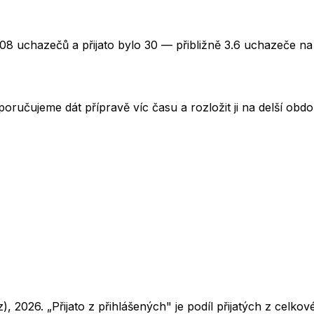
108 uchazečů a přijato bylo 30 — přibližně 3.6 uchazeče na
oručujeme dát přípravě víc času a rozložit ji na delší obd
z),
2026
. „Přijato z přihlášených" je podíl přijatých z cel