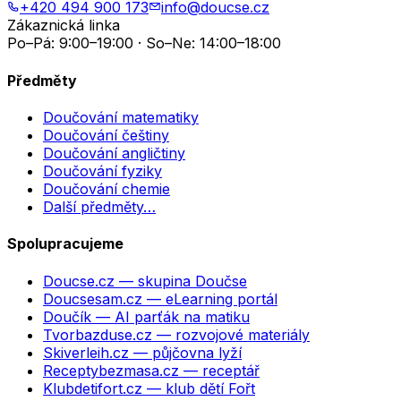
+420 494 900 173
info@doucse.cz
Zákaznická linka
Po–Pá: 9:00–19:00 · So–Ne: 14:00–18:00
Předměty
Doučování matematiky
Doučování češtiny
Doučování angličtiny
Doučování fyziky
Doučování chemie
Další předměty…
Spolupracujeme
Doucse.cz
— skupina Doučse
Doucsesam.cz
— eLearning portál
Doučík
— AI parťák na matiku
Tvorbazduse.cz
— rozvojové materiály
Skiverleih.cz
— půjčovna lyží
Receptybezmasa.cz
— receptář
Klubdetifort.cz
— klub dětí Fořt