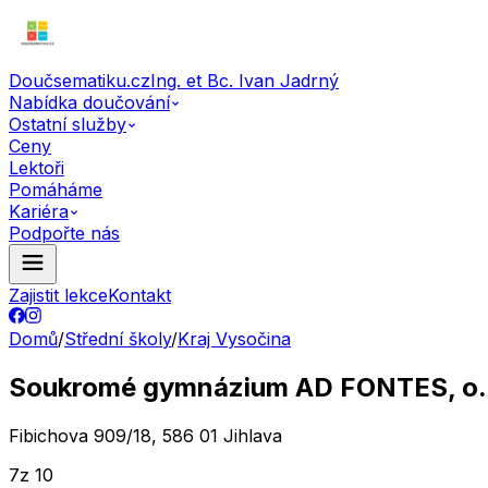
Doučsematiku.cz
Ing. et Bc. Ivan Jadrný
Nabídka doučování
Ostatní služby
Ceny
Lektoři
Pomáháme
Kariéra
Podpořte nás
Zajistit lekce
Kontakt
Domů
/
Střední školy
/
Kraj Vysočina
Soukromé gymnázium AD FONTES, o.
Fibichova 909/18, 586 01 Jihlava
7
z 10