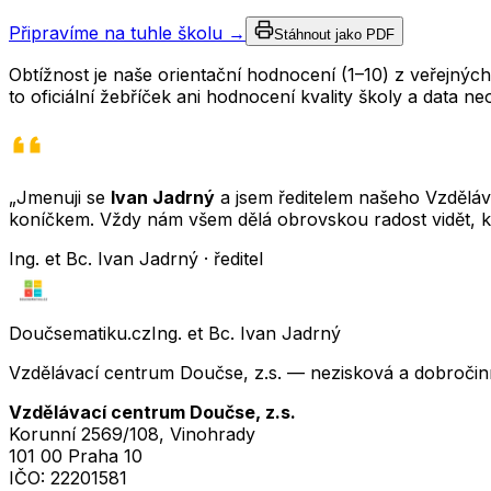
Připravíme na tuhle školu →
Stáhnout jako PDF
Obtížnost je naše orientační hodnocení (1–10) z veřejný
to oficiální žebříček ani hodnocení kvality školy a data 
„Jmenuji se
Ivan Jadrný
a jsem ředitelem našeho Vzděláva
koníčkem. Vždy nám všem dělá obrovskou radost vidět, k
Ing. et Bc. Ivan Jadrný · ředitel
Doučsematiku.cz
Ing. et Bc. Ivan Jadrný
Vzdělávací centrum Doučse, z.s. — nezisková a dobročin
Vzdělávací centrum Doučse, z.s.
Korunní 2569/108, Vinohrady
101 00 Praha 10
IČO:
22201581