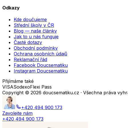
Odkazy
Kde doučujeme
Střední školy v ČR
Blog — naše články
Jak to u nás funguje
Časté dotazy
Obchodní podmínky
Ochrana osobních údajů
Reklamační řád
Facebook Doucsematiku
Instagram Doucsematiku
Přijímáme také
VISA
Sodexo
Flexi Pass
Copyright ©
2026
doucsematiku.cz · Všechna práva vyh
+420 494 900 173
Zavolejte nám
+420 494 900 173