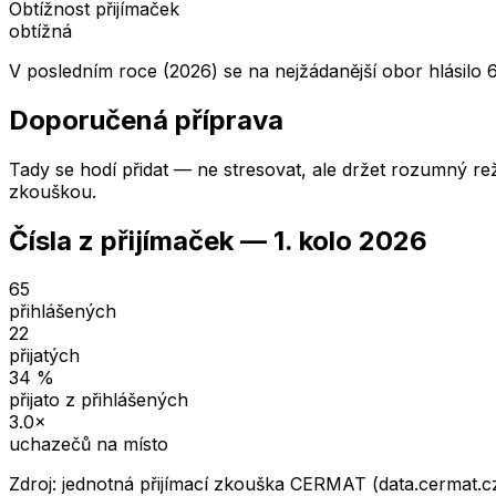
Obtížnost přijímaček
obtížná
V posledním roce (2026) se na nejžádanější obor hlásilo 
Doporučená příprava
Tady se hodí přidat — ne stresovat, ale držet rozumný rež
zkouškou.
Čísla z přijímaček —
1. kolo
2026
65
přihlášených
22
přijatých
34
%
přijato z přihlášených
3.0
×
uchazečů na místo
Zdroj: jednotná přijímací zkouška CERMAT (data.cermat.c