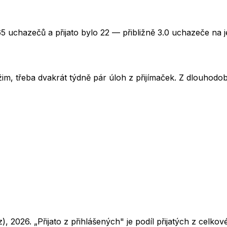
65 uchazečů a přijato bylo 22 — přibližně 3.0 uchazeče na 
im, třeba dvakrát týdně pár úloh z přijímaček. Z dlouhodobé
z),
2026
. „Přijato z přihlášených" je podíl přijatých z cel