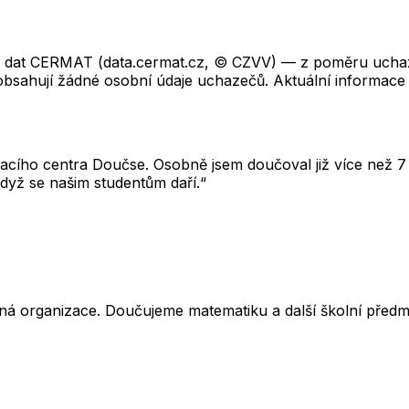
ch dat CERMAT (data.cermat.cz, © CZVV) — z poměru uchaze
neobsahují žádné osobní údaje uchazečů. Aktuální informace
cího centra Doučse. Osobně jsem doučoval již více než 7 l
dyž se našim studentům daří.“
ná organizace. Doučujeme matematiku a další školní předm