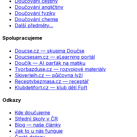
Doučování češtiny
Doučování angličtiny
Doučování fyziky
Doučování chemie
Další předměty…
Spolupracujeme
Doucse.cz
— skupina Doučse
Doucsesam.cz
— eLearning portál
Doučík
— AI parťák na matiku
Tvorbazduse.cz
— rozvojové materiály
Skiverleih.cz
— půjčovna lyží
Receptybezmasa.cz
— receptář
Klubdetifort.cz
— klub dětí Fořt
Odkazy
Kde doučujeme
Střední školy v ČR
Blog — naše články
Jak to u nás funguje