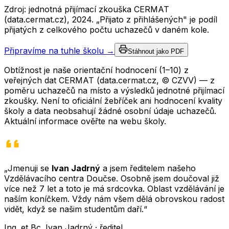
Zdroj: jednotná přijímací zkouška CERMAT
(data.cermat.cz),
2024
. „Přijato z přihlášených" je podíl
přijatých z celkového počtu uchazečů v daném kole.
Připravíme na tuhle školu →
Stáhnout jako PDF
Obtížnost je naše orientační hodnocení (1–10) z
veřejných dat CERMAT (data.cermat.cz, © CZVV) — z
poměru uchazečů na místo a výsledků jednotné přijímací
zkoušky. Není to oficiální žebříček ani hodnocení kvality
školy a data neobsahují žádné osobní údaje uchazečů.
Aktuální informace ověřte na webu školy.
„Jmenuji se
Ivan Jadrný
a jsem ředitelem našeho
Vzdělávacího centra Doučse. Osobně jsem doučoval již
více než 7 let a toto je má srdcovka. Oblast vzdělávání je
naším koníčkem. Vždy nám všem dělá obrovskou radost
vidět, když se našim studentům daří.“
Ing. et Bc. Ivan Jadrný · ředitel