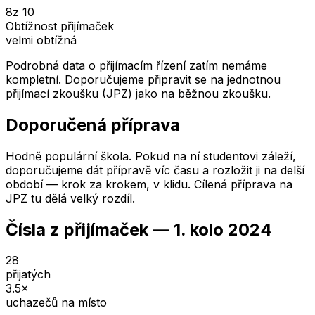
8
z 10
Obtížnost přijímaček
velmi obtížná
Podrobná data o přijímacím řízení zatím nemáme
kompletní. Doporučujeme připravit se na jednotnou
přijímací zkoušku (JPZ) jako na běžnou zkoušku.
Doporučená příprava
Hodně populární škola. Pokud na ní studentovi záleží,
doporučujeme dát přípravě víc času a rozložit ji na delší
období — krok za krokem, v klidu. Cílená příprava na
JPZ tu dělá velký rozdíl.
Čísla z přijímaček —
1. kolo
2024
28
přijatých
3.5
×
uchazečů na místo