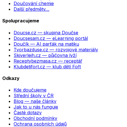
Doučování chemie
Další předměty…
Spolupracujeme
Doucse.cz
— skupina Doučse
Doucsesam.cz
— eLearning portál
Doučík
— AI parťák na matiku
Tvorbazduse.cz
— rozvojové materiály
Skiverleih.cz
— půjčovna lyží
Receptybezmasa.cz
— receptář
Klubdetifort.cz
— klub dětí Fořt
Odkazy
Kde doučujeme
Střední školy v ČR
Blog — naše články
Jak to u nás funguje
Časté dotazy
Obchodní podmínky
Ochrana osobních údajů