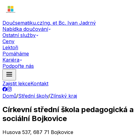
Doučsematiku.cz
Ing. et Bc. Ivan Jadrný
Nabídka doučování
Ostatní služby
Ceny
Lektoři
Pomáháme
Kariéra
Podpořte nás
Zajistit lekce
Kontakt
Domů
/
Střední školy
/
Zlínský kraj
Církevní střední škola pedagogická a
sociální Bojkovice
Husova 537, 687 71 Bojkovice