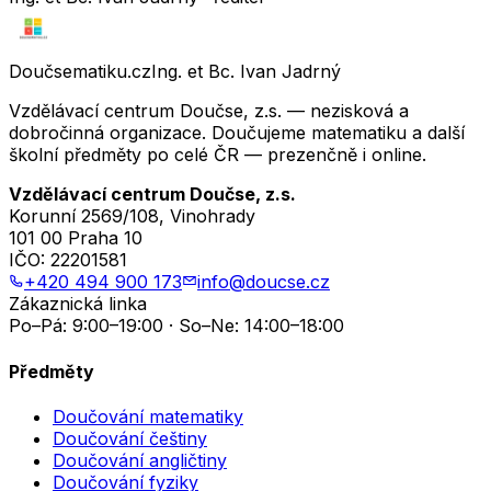
Doučsematiku.cz
Ing. et Bc. Ivan Jadrný
Vzdělávací centrum Doučse, z.s. — nezisková a
dobročinná organizace. Doučujeme matematiku a další
školní předměty po celé ČR — prezenčně i online.
Vzdělávací centrum Doučse, z.s.
Korunní 2569/108, Vinohrady
101 00 Praha 10
IČO:
22201581
+420 494 900 173
info@doucse.cz
Zákaznická linka
Po–Pá: 9:00–19:00 · So–Ne: 14:00–18:00
Předměty
Doučování matematiky
Doučování češtiny
Doučování angličtiny
Doučování fyziky