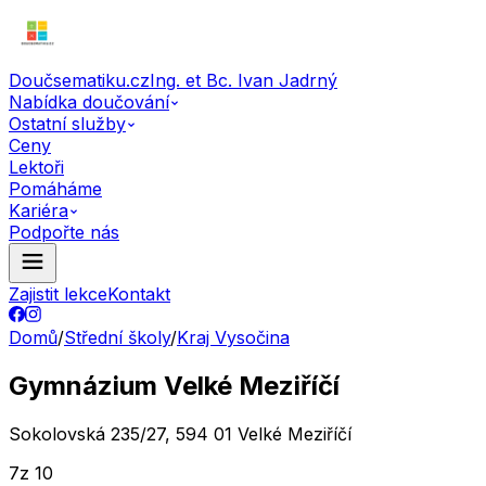
Doučsematiku.cz
Ing. et Bc. Ivan Jadrný
Nabídka doučování
Ostatní služby
Ceny
Lektoři
Pomáháme
Kariéra
Podpořte nás
Zajistit lekce
Kontakt
Domů
/
Střední školy
/
Kraj Vysočina
Gymnázium Velké Meziříčí
Sokolovská 235/27, 594 01 Velké Meziříčí
7
z 10