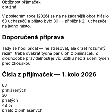
Obtížnost přijímaček
obtížná
V posledním roce (2026) se na nejžádanější obor hlásilo
63 uchazečů a přijato bylo 30 — přibližně 2.1 uchazeče
na jedno místo.
Doporučená příprava
Tady se hodí přidat — ne stresovat, ale držet rozumný
režim, třeba dvakrát týdně pár úloh z přijímaček. Z
dlouhodobé pravidelnosti je víc užitku než z učení týden
před zkouškou.
Čísla z přijímaček —
1. kolo
2026
63
přihlášených
30
přijatých
48
%
přijato z přihlášených