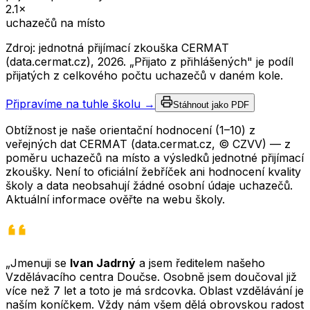
2.1
×
uchazečů na místo
Zdroj: jednotná přijímací zkouška CERMAT
(data.cermat.cz),
2026
. „Přijato z přihlášených" je podíl
přijatých z celkového počtu uchazečů v daném kole.
Připravíme na tuhle školu →
Stáhnout jako PDF
Obtížnost je naše orientační hodnocení (1–10) z
veřejných dat CERMAT (data.cermat.cz, © CZVV) — z
poměru uchazečů na místo a výsledků jednotné přijímací
zkoušky. Není to oficiální žebříček ani hodnocení kvality
školy a data neobsahují žádné osobní údaje uchazečů.
Aktuální informace ověřte na webu školy.
„Jmenuji se
Ivan Jadrný
a jsem ředitelem našeho
Vzdělávacího centra Doučse. Osobně jsem doučoval již
více než 7 let a toto je má srdcovka. Oblast vzdělávání je
naším koníčkem. Vždy nám všem dělá obrovskou radost