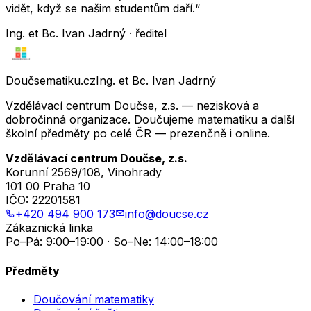
vidět, když se našim studentům daří.“
Ing. et Bc. Ivan Jadrný · ředitel
Doučsematiku.cz
Ing. et Bc. Ivan Jadrný
Vzdělávací centrum Doučse, z.s. — nezisková a
dobročinná organizace. Doučujeme matematiku a další
školní předměty po celé ČR — prezenčně i online.
Vzdělávací centrum Doučse, z.s.
Korunní 2569/108, Vinohrady
101 00 Praha 10
IČO:
22201581
+420 494 900 173
info@doucse.cz
Zákaznická linka
Po–Pá: 9:00–19:00 · So–Ne: 14:00–18:00
Předměty
Doučování matematiky