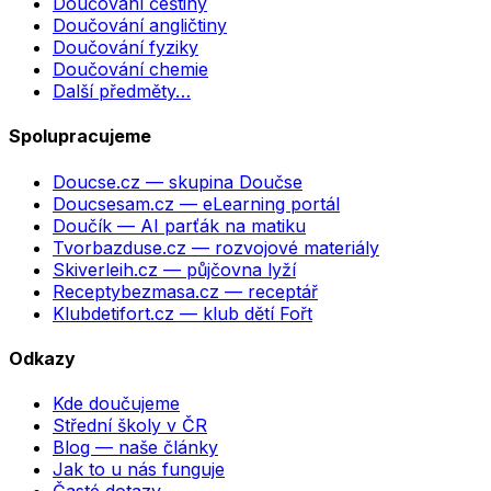
Doučování češtiny
Doučování angličtiny
Doučování fyziky
Doučování chemie
Další předměty…
Spolupracujeme
Doucse.cz
— skupina Doučse
Doucsesam.cz
— eLearning portál
Doučík
— AI parťák na matiku
Tvorbazduse.cz
— rozvojové materiály
Skiverleih.cz
— půjčovna lyží
Receptybezmasa.cz
— receptář
Klubdetifort.cz
— klub dětí Fořt
Odkazy
Kde doučujeme
Střední školy v ČR
Blog — naše články
Jak to u nás funguje