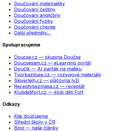
Doučování matematiky
Doučování češtiny
Doučování angličtiny
Doučování fyziky
Doučování chemie
Další předměty…
Spolupracujeme
Doucse.cz
— skupina Doučse
Doucsesam.cz
— eLearning portál
Doučík
— AI parťák na matiku
Tvorbazduse.cz
— rozvojové materiály
Skiverleih.cz
— půjčovna lyží
Receptybezmasa.cz
— receptář
Klubdetifort.cz
— klub dětí Fořt
Odkazy
Kde doučujeme
Střední školy v ČR
Blog — naše články