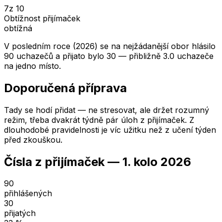
7
z 10
Obtížnost přijímaček
obtížná
V posledním roce (2026) se na nejžádanější obor hlásilo
90 uchazečů a přijato bylo 30 — přibližně 3.0 uchazeče
na jedno místo.
Doporučená příprava
Tady se hodí přidat — ne stresovat, ale držet rozumný
režim, třeba dvakrát týdně pár úloh z přijímaček. Z
dlouhodobé pravidelnosti je víc užitku než z učení týden
před zkouškou.
Čísla z přijímaček —
1. kolo
2026
90
přihlášených
30
přijatých