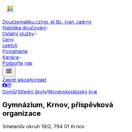
Doučsematiku.cz
Ing. et Bc. Ivan Jadrný
Nabídka doučování
Ostatní služby
Ceny
Lektoři
Pomáháme
Kariéra
Podpořte nás
Zajistit lekce
Kontakt
Domů
/
Střední školy
/
Moravskoslezský kraj
Gymnázium, Krnov, příspěvková
organizace
Smetanův okruh 19/2, 794 01 Krnov