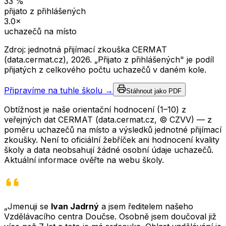
33
%
přijato z přihlášených
3.0
×
uchazečů na místo
Zdroj: jednotná přijímací zkouška CERMAT
(data.cermat.cz),
2026
. „Přijato z přihlášených" je podíl
přijatých z celkového počtu uchazečů v daném kole.
Připravíme na tuhle školu →
Stáhnout jako PDF
Obtížnost je naše orientační hodnocení (1–10) z
veřejných dat CERMAT (data.cermat.cz, © CZVV) — z
poměru uchazečů na místo a výsledků jednotné přijímací
zkoušky. Není to oficiální žebříček ani hodnocení kvality
školy a data neobsahují žádné osobní údaje uchazečů.
Aktuální informace ověřte na webu školy.
„Jmenuji se
Ivan Jadrný
a jsem ředitelem našeho
Vzdělávacího centra Doučse. Osobně jsem doučoval již