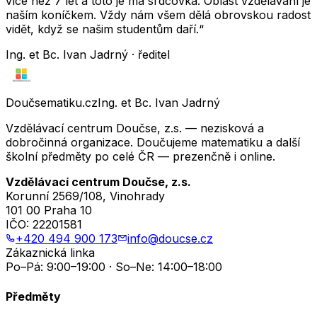
více než 7 let a toto je má srdcovka. Oblast vzdělávání je
naším koníčkem. Vždy nám všem dělá obrovskou radost
vidět, když se našim studentům daří.“
Ing. et Bc. Ivan Jadrný · ředitel
Doučsematiku.cz
Ing. et Bc. Ivan Jadrný
Vzdělávací centrum Doučse, z.s. — nezisková a
dobročinná organizace. Doučujeme matematiku a další
školní předměty po celé ČR — prezenčně i online.
Vzdělávací centrum Doučse, z.s.
Korunní 2569/108, Vinohrady
101 00 Praha 10
IČO:
22201581
+420 494 900 173
info@doucse.cz
Zákaznická linka
Po–Pá: 9:00–19:00 · So–Ne: 14:00–18:00
Předměty