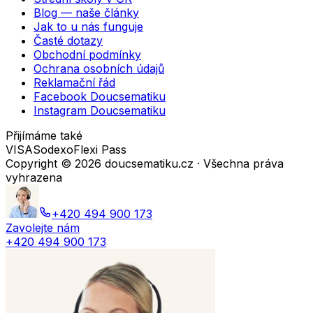
Blog — naše články
Jak to u nás funguje
Časté dotazy
Obchodní podmínky
Ochrana osobních údajů
Reklamační řád
Facebook Doucsematiku
Instagram Doucsematiku
Přijímáme také
VISA
Sodexo
Flexi Pass
Copyright ©
2026
doucsematiku.cz · Všechna práva
vyhrazena
+420 494 900 173
Zavolejte nám
+420 494 900 173