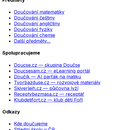
Doučování matematiky
Doučování češtiny
Doučování angličtiny
Doučování fyziky
Doučování chemie
Další předměty…
Spolupracujeme
Doucse.cz
— skupina Doučse
Doucsesam.cz
— eLearning portál
Doučík
— AI parťák na matiku
Tvorbazduse.cz
— rozvojové materiály
Skiverleih.cz
— půjčovna lyží
Receptybezmasa.cz
— receptář
Klubdetifort.cz
— klub dětí Fořt
Odkazy
Kde doučujeme
Střední školy v ČR