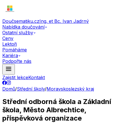
Doučsematiku.cz
Ing. et Bc. Ivan Jadrný
Nabídka doučování
Ostatní služby
Ceny
Lektoři
Pomáháme
Kariéra
Podpořte nás
Zajistit lekce
Kontakt
Domů
/
Střední školy
/
Moravskoslezský kraj
Střední odborná škola a Základní
škola, Město Albrechtice,
příspěvková organizace