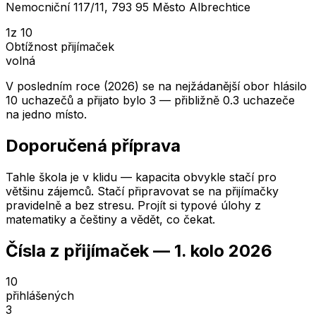
Nemocniční 117/11, 793 95 Město Albrechtice
1
z 10
Obtížnost přijímaček
volná
V posledním roce (2026) se na nejžádanější obor hlásilo
10 uchazečů a přijato bylo 3 — přibližně 0.3 uchazeče
na jedno místo.
Doporučená příprava
Tahle škola je v klidu — kapacita obvykle stačí pro
většinu zájemců. Stačí připravovat se na přijímačky
pravidelně a bez stresu. Projít si typové úlohy z
matematiky a češtiny a vědět, co čekat.
Čísla z přijímaček —
1. kolo
2026
10
přihlášených
3