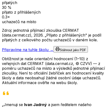
přijatých
30
%
přijato z přihlášených
0.3
×
uchazečů na místo
Zdroj: jednotná přijímací zkouška CERMAT
(data.cermat.cz),
2026
. „Přijato z přihlášených" je podíl
přijatých z celkového počtu uchazečů v daném kole.
Připravíme na tuhle školu →
Stáhnout jako PDF
Obtížnost je naše orientační hodnocení (1–10) z
veřejných dat CERMAT (data.cermat.cz, © CZVV) — z
poměru uchazečů na místo a výsledků jednotné přijímací
zkoušky. Není to oficiální žebříček ani hodnocení kvality
školy a data neobsahují žádné osobní údaje uchazečů.
Aktuální informace ověřte na webu školy.
„Jmenuji se
Ivan Jadrný
a jsem ředitelem našeho