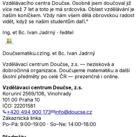
Vzdělávacího centra Doučse. Osobně jsem doučoval již
více než 7 let a toto je má srdcovka. Oblast vzdělávání je
naším koníčkem. Vždy nám všem dělá obrovskou radost
vidět, když se našim studentům daří.“
Ing. et Bc. Ivan Jadrný · ředitel
Doučsematiku.cz
Ing. et Bc. Ivan Jadrný
Vzdělávací centrum Doučse, z.s. — nezisková a
dobročinná organizace. Doučujeme matematiku a další
školní předměty po celé ČR — prezenčně i online.
Vzdělávací centrum Doučse, z.s.
Korunní 2569/108, Vinohrady
101 00 Praha 10
IČO:
22201581
+420 494 900 173
info@doucse.cz
Zákaznická linka
Po–Pá: 9:00–19:00 · So–Ne: 14:00–18:00
Předměty