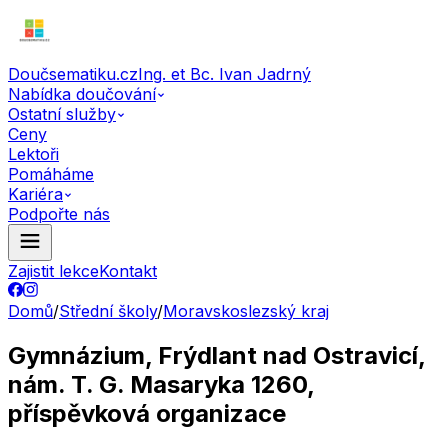
Doučsematiku.cz
Ing. et Bc. Ivan Jadrný
Nabídka doučování
Ostatní služby
Ceny
Lektoři
Pomáháme
Kariéra
Podpořte nás
Zajistit lekce
Kontakt
Domů
/
Střední školy
/
Moravskoslezský kraj
Gymnázium, Frýdlant nad Ostravicí,
nám. T. G. Masaryka 1260,
příspěvková organizace