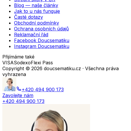
Blog — naše články
Jak to u nás funguje
Časté dotazy
Obchodní podmínky
Ochrana osobních údajů
Reklamační řád
Facebook Doucsematiku
Instagram Doucsematiku
Přijímáme také
VISA
Sodexo
Flexi Pass
Copyright ©
2026
doucsematiku.cz · Všechna práva
vyhrazena
+420 494 900 173
Zavolejte nám
+420 494 900 173