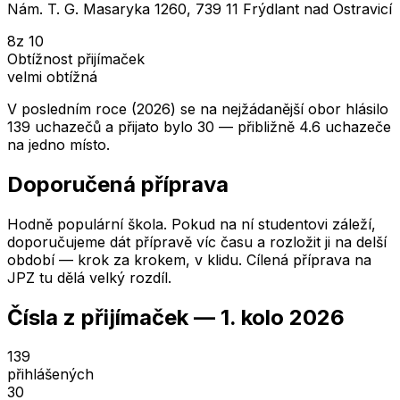
Nám. T. G. Masaryka 1260, 739 11 Frýdlant nad Ostravicí
8
z 10
Obtížnost přijímaček
velmi obtížná
V posledním roce (2026) se na nejžádanější obor hlásilo
139 uchazečů a přijato bylo 30 — přibližně 4.6 uchazeče
na jedno místo.
Doporučená příprava
Hodně populární škola. Pokud na ní studentovi záleží,
doporučujeme dát přípravě víc času a rozložit ji na delší
období — krok za krokem, v klidu. Cílená příprava na
JPZ tu dělá velký rozdíl.
Čísla z přijímaček —
1. kolo
2026
139
přihlášených
30