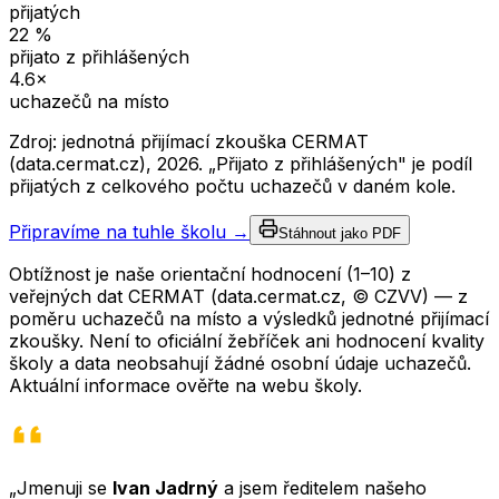
přijatých
22
%
přijato z přihlášených
4.6
×
uchazečů na místo
Zdroj: jednotná přijímací zkouška CERMAT
(data.cermat.cz),
2026
. „Přijato z přihlášených" je podíl
přijatých z celkového počtu uchazečů v daném kole.
Připravíme na tuhle školu →
Stáhnout jako PDF
Obtížnost je naše orientační hodnocení (1–10) z
veřejných dat CERMAT (data.cermat.cz, © CZVV) — z
poměru uchazečů na místo a výsledků jednotné přijímací
zkoušky. Není to oficiální žebříček ani hodnocení kvality
školy a data neobsahují žádné osobní údaje uchazečů.
Aktuální informace ověřte na webu školy.
„Jmenuji se
Ivan Jadrný
a jsem ředitelem našeho