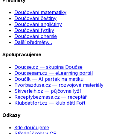
Doučování matematiky
Doučování češtiny
Doučování angličtiny
Doučování fyziky
Doučování chemie
Další předměty…
Spolupracujeme
Doucse.cz
— skupina Doučse
Doucsesam.cz
— eLearning portál
Doučík
— AI parťák na matiku
Tvorbazduse.cz
— rozvojové materiály
Skiverleih.cz
— půjčovna lyží
Receptybezmasa.cz
— receptář
Klubdetifort.cz
— klub dětí Fořt
Odkazy
Kde doučujeme
Střední školy v ČR