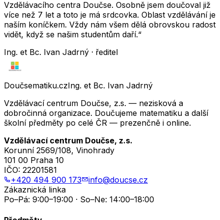
Vzdělávacího centra Doučse. Osobně jsem doučoval již
více než 7 let a toto je má srdcovka. Oblast vzdělávání je
naším koníčkem. Vždy nám všem dělá obrovskou radost
vidět, když se našim studentům daří.“
Ing. et Bc. Ivan Jadrný · ředitel
Doučsematiku.cz
Ing. et Bc. Ivan Jadrný
Vzdělávací centrum Doučse, z.s. — nezisková a
dobročinná organizace. Doučujeme matematiku a další
školní předměty po celé ČR — prezenčně i online.
Vzdělávací centrum Doučse, z.s.
Korunní 2569/108, Vinohrady
101 00 Praha 10
IČO:
22201581
+420 494 900 173
info@doucse.cz
Zákaznická linka
Po–Pá: 9:00–19:00 · So–Ne: 14:00–18:00
Předměty