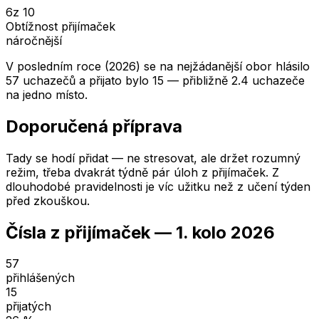
6
z 10
Obtížnost přijímaček
náročnější
V posledním roce (2026) se na nejžádanější obor hlásilo
57 uchazečů a přijato bylo 15 — přibližně 2.4 uchazeče
na jedno místo.
Doporučená příprava
Tady se hodí přidat — ne stresovat, ale držet rozumný
režim, třeba dvakrát týdně pár úloh z přijímaček. Z
dlouhodobé pravidelnosti je víc užitku než z učení týden
před zkouškou.
Čísla z přijímaček —
1. kolo
2026
57
přihlášených
15
přijatých