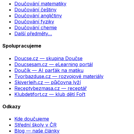
Doučování matematiky
Doučování češtiny
Doučování angličtiny
Doučování fyziky
Doučování chemie
Další předměty…
Spolupracujeme
Doucse.cz
— skupina Doučse
Doucsesam.cz
— eLearning portál
Doučík
— AI parťák na matiku
Tvorbazduse.cz
— rozvojové materiály
Skiverleih.cz
— půjčovna lyží
Receptybezmasa.cz
— receptář
Klubdetifort.cz
— klub dětí Fořt
Odkazy
Kde doučujeme
Střední školy v ČR
Blog — naše články