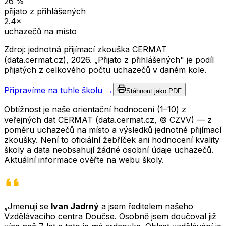
26
%
přijato z přihlášených
2.4
×
uchazečů na místo
Zdroj: jednotná přijímací zkouška CERMAT
(data.cermat.cz),
2026
. „Přijato z přihlášených" je podíl
přijatých z celkového počtu uchazečů v daném kole.
Připravíme na tuhle školu →
Stáhnout jako PDF
Obtížnost je naše orientační hodnocení (1–10) z
veřejných dat CERMAT (data.cermat.cz, © CZVV) — z
poměru uchazečů na místo a výsledků jednotné přijímací
zkoušky. Není to oficiální žebříček ani hodnocení kvality
školy a data neobsahují žádné osobní údaje uchazečů.
Aktuální informace ověřte na webu školy.
„Jmenuji se
Ivan Jadrný
a jsem ředitelem našeho
Vzdělávacího centra Doučse. Osobně jsem doučoval již