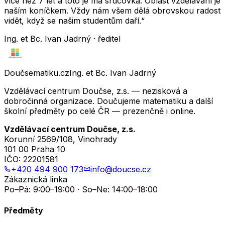
více než 7 let a toto je má srdcovka. Oblast vzdělávání je
naším koníčkem. Vždy nám všem dělá obrovskou radost
vidět, když se našim studentům daří.“
Ing. et Bc. Ivan Jadrný · ředitel
Doučsematiku.cz
Ing. et Bc. Ivan Jadrný
Vzdělávací centrum Doučse, z.s. — nezisková a
dobročinná organizace. Doučujeme matematiku a další
školní předměty po celé ČR — prezenčně i online.
Vzdělávací centrum Doučse, z.s.
Korunní 2569/108, Vinohrady
101 00 Praha 10
IČO:
22201581
+420 494 900 173
info@doucse.cz
Zákaznická linka
Po–Pá: 9:00–19:00 · So–Ne: 14:00–18:00
Předměty