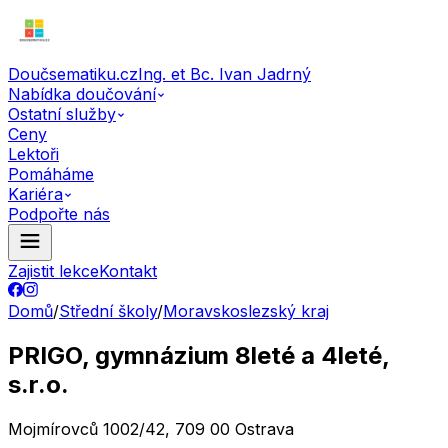
Doučsematiku.cz
Ing. et Bc. Ivan Jadrný
Nabídka doučování
Ostatní služby
Ceny
Lektoři
Pomáháme
Kariéra
Podpořte nás
Zajistit lekce
Kontakt
Domů
/
Střední školy
/
Moravskoslezský kraj
PRIGO, gymnázium 8leté a 4leté,
s.r.o.
Mojmírovců 1002/42, 709 00 Ostrava