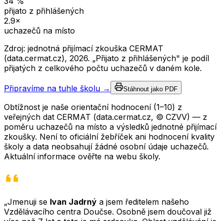
34
%
přijato z přihlášených
2.9
×
uchazečů na místo
Zdroj: jednotná přijímací zkouška CERMAT
(data.cermat.cz),
2026
. „Přijato z přihlášených" je podíl
přijatých z celkového počtu uchazečů v daném kole.
Připravíme na tuhle školu →
Stáhnout jako PDF
Obtížnost je naše orientační hodnocení (1–10) z
veřejných dat CERMAT (data.cermat.cz, © CZVV) — z
poměru uchazečů na místo a výsledků jednotné přijímací
zkoušky. Není to oficiální žebříček ani hodnocení kvality
školy a data neobsahují žádné osobní údaje uchazečů.
Aktuální informace ověřte na webu školy.
„Jmenuji se
Ivan Jadrný
a jsem ředitelem našeho
Vzdělávacího centra Doučse. Osobně jsem doučoval již