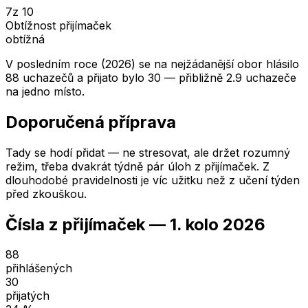
7
z 10
Obtížnost přijímaček
obtížná
V posledním roce (2026) se na nejžádanější obor hlásilo
88 uchazečů a přijato bylo 30 — přibližně 2.9 uchazeče
na jedno místo.
Doporučená příprava
Tady se hodí přidat — ne stresovat, ale držet rozumný
režim, třeba dvakrát týdně pár úloh z přijímaček. Z
dlouhodobé pravidelnosti je víc užitku než z učení týden
před zkouškou.
Čísla z přijímaček —
1. kolo
2026
88
přihlášených
30
přijatých