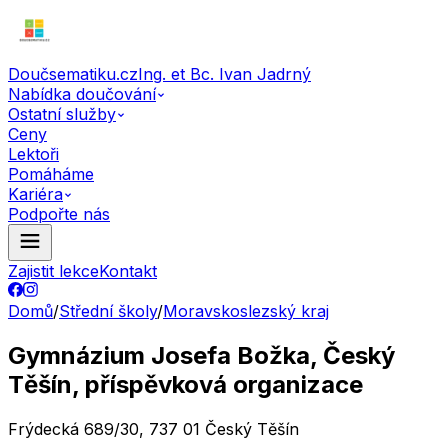
Doučsematiku.cz
Ing. et Bc. Ivan Jadrný
Nabídka doučování
Ostatní služby
Ceny
Lektoři
Pomáháme
Kariéra
Podpořte nás
Zajistit lekce
Kontakt
Domů
/
Střední školy
/
Moravskoslezský kraj
Gymnázium Josefa Božka, Český
Těšín, příspěvková organizace
Frýdecká 689/30, 737 01 Český Těšín