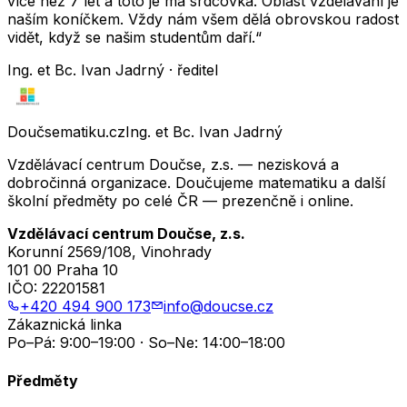
více než 7 let a toto je má srdcovka. Oblast vzdělávání je
naším koníčkem. Vždy nám všem dělá obrovskou radost
vidět, když se našim studentům daří.“
Ing. et Bc. Ivan Jadrný · ředitel
Doučsematiku.cz
Ing. et Bc. Ivan Jadrný
Vzdělávací centrum Doučse, z.s. — nezisková a
dobročinná organizace. Doučujeme matematiku a další
školní předměty po celé ČR — prezenčně i online.
Vzdělávací centrum Doučse, z.s.
Korunní 2569/108, Vinohrady
101 00 Praha 10
IČO:
22201581
+420 494 900 173
info@doucse.cz
Zákaznická linka
Po–Pá: 9:00–19:00 · So–Ne: 14:00–18:00
Předměty