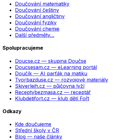
Doučování matematiky
Doučování češtiny
Doučování angličtiny
Doučování fyziky
Doučování chemie
Další předměty…
Spolupracujeme
Doucse.cz
— skupina Doučse
Doucsesam.cz
— eLearning portál
Doučík
— AI parťák na matiku
Tvorbazduse.cz
— rozvojové materiály
Skiverleih.cz
— půjčovna lyží
Receptybezmasa.cz
— receptář
Klubdetifort.cz
— klub dětí Fořt
Odkazy
Kde doučujeme
Střední školy v ČR
Blog — naše články