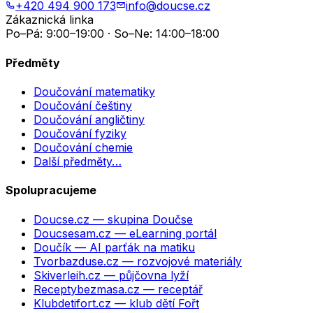
+420 494 900 173
info@doucse.cz
Zákaznická linka
Po–Pá: 9:00–19:00 · So–Ne: 14:00–18:00
Předměty
Doučování matematiky
Doučování češtiny
Doučování angličtiny
Doučování fyziky
Doučování chemie
Další předměty…
Spolupracujeme
Doucse.cz
— skupina Doučse
Doucsesam.cz
— eLearning portál
Doučík
— AI parťák na matiku
Tvorbazduse.cz
— rozvojové materiály
Skiverleih.cz
— půjčovna lyží
Receptybezmasa.cz
— receptář
Klubdetifort.cz
— klub dětí Fořt