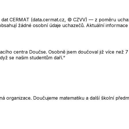
ch dat CERMAT (data.cermat.cz, © CZVV) — z poměru uchaze
neobsahují žádné osobní údaje uchazečů. Aktuální informace
cího centra Doučse. Osobně jsem doučoval již více než 7 l
dyž se našim studentům daří.“
ná organizace. Doučujeme matematiku a další školní předm