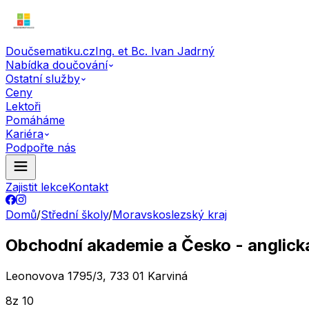
Doučsematiku.cz
Ing. et Bc. Ivan Jadrný
Nabídka doučování
Ostatní služby
Ceny
Lektoři
Pomáháme
Kariéra
Podpořte nás
Zajistit lekce
Kontakt
Domů
/
Střední školy
/
Moravskoslezský kraj
Obchodní akademie a Česko - anglická 
Leonovova 1795/3, 733 01 Karviná
8
z 10