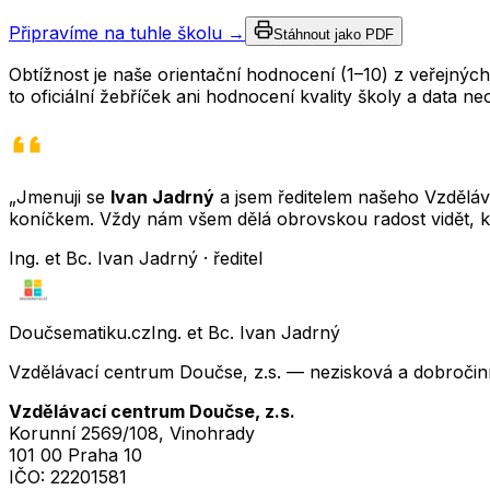
Připravíme na tuhle školu →
Stáhnout jako PDF
Obtížnost je naše orientační hodnocení (1–10) z veřejný
to oficiální žebříček ani hodnocení kvality školy a data 
„Jmenuji se
Ivan Jadrný
a jsem ředitelem našeho Vzděláva
koníčkem. Vždy nám všem dělá obrovskou radost vidět, k
Ing. et Bc. Ivan Jadrný · ředitel
Doučsematiku.cz
Ing. et Bc. Ivan Jadrný
Vzdělávací centrum Doučse, z.s. — nezisková a dobročin
Vzdělávací centrum Doučse, z.s.
Korunní 2569/108, Vinohrady
101 00 Praha 10
IČO:
22201581