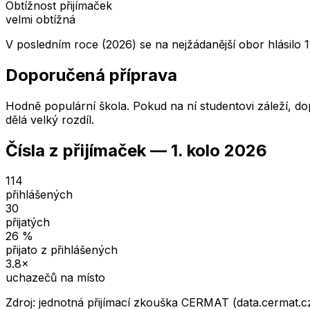
Obtížnost přijímaček
velmi obtížná
V posledním roce (2026) se na nejžádanější obor hlásilo 1
Doporučená příprava
Hodně populární škola. Pokud na ní studentovi záleží, dop
dělá velký rozdíl.
Čísla z přijímaček —
1. kolo
2026
114
přihlášených
30
přijatých
26
%
přijato z přihlášených
3.8
×
uchazečů na místo
Zdroj: jednotná přijímací zkouška CERMAT (data.cermat.c