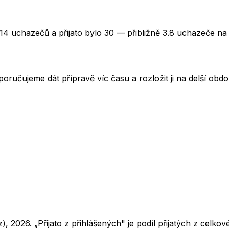
14 uchazečů a přijato bylo 30 — přibližně 3.8 uchazeče na 
oručujeme dát přípravě víc času a rozložit ji na delší obd
z),
2026
. „Přijato z přihlášených" je podíl přijatých z cel