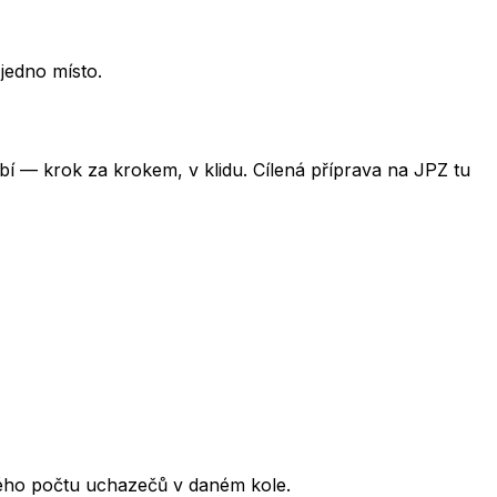
jedno místo.
obí — krok za krokem, v klidu. Cílená příprava na JPZ tu
kového počtu uchazečů v daném kole.