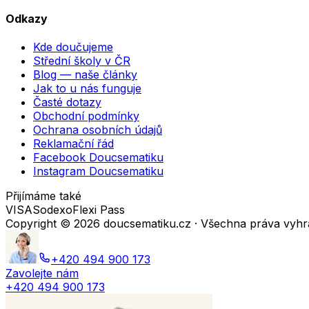
Odkazy
Kde doučujeme
Střední školy v ČR
Blog — naše články
Jak to u nás funguje
Časté dotazy
Obchodní podmínky
Ochrana osobních údajů
Reklamační řád
Facebook Doucsematiku
Instagram Doucsematiku
Přijímáme také
VISA
Sodexo
Flexi Pass
Copyright ©
2026
doucsematiku.cz · Všechna práva vyh
+420 494 900 173
Zavolejte nám
+420 494 900 173