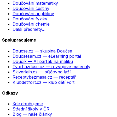
Doučování matematiky
Doučování češtiny
Doučování angličtiny
Doučování fyziky
Doučování chemie
Další předměty…
Spolupracujeme
Doucse.cz
— skupina Doučse
Doucsesam.cz
— eLearning portál
Doučík
— AI parťák na matiku
Tvorbazduse.cz
— rozvojové materiály
Skiverleih.cz
— půjčovna lyží
Receptybezmasa.cz
— receptář
Klubdetifort.cz
— klub dětí Fořt
Odkazy
Kde doučujeme
Střední školy v ČR
Blog — naše články