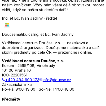
více než 7 let a toto je má srdcovka. Oblast vzdělávání je
naším koníčkem. Vždy nám všem dělá obrovskou radost
vidět, když se našim studentům daří.“
Ing. et Bc. Ivan Jadrný · ředitel
Doučsematiku.cz
Ing. et Bc. Ivan Jadrný
Vzdělávací centrum Doučse, z.s. — nezisková a
dobročinná organizace. Doučujeme matematiku a další
školní předměty po celé ČR — prezenčně i online.
Vzdělávací centrum Doučse, z.s.
Korunní 2569/108, Vinohrady
101 00 Praha 10
IČO:
22201581
+420 494 900 173
info@doucse.cz
Zákaznická linka
Po–Pá: 9:00–19:00 · So–Ne: 14:00–18:00
Předměty