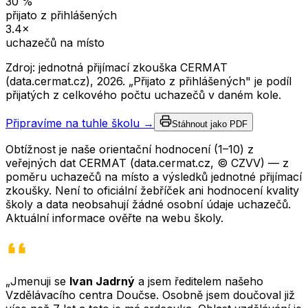
30
%
přijato z přihlášených
3.4
×
uchazečů na místo
Zdroj: jednotná přijímací zkouška CERMAT
(data.cermat.cz),
2026
. „Přijato z přihlášených" je podíl
přijatých z celkového počtu uchazečů v daném kole.
Připravíme na tuhle školu →
Stáhnout jako PDF
Obtížnost je naše orientační hodnocení (1–10) z
veřejných dat CERMAT (data.cermat.cz, © CZVV) — z
poměru uchazečů na místo a výsledků jednotné přijímací
zkoušky. Není to oficiální žebříček ani hodnocení kvality
školy a data neobsahují žádné osobní údaje uchazečů.
Aktuální informace ověřte na webu školy.
„Jmenuji se
Ivan Jadrný
a jsem ředitelem našeho
Vzdělávacího centra Doučse. Osobně jsem doučoval již