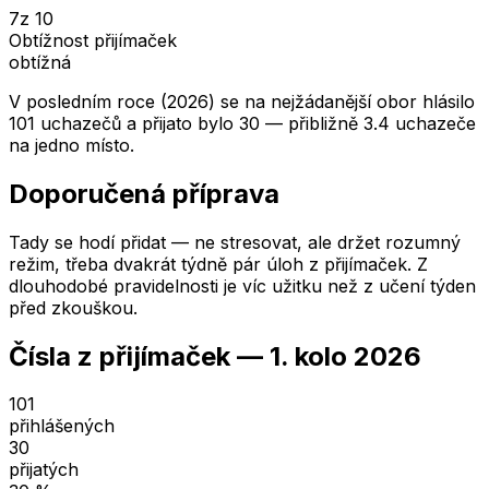
7
z 10
Obtížnost přijímaček
obtížná
V posledním roce (2026) se na nejžádanější obor hlásilo
101 uchazečů a přijato bylo 30 — přibližně 3.4 uchazeče
na jedno místo.
Doporučená příprava
Tady se hodí přidat — ne stresovat, ale držet rozumný
režim, třeba dvakrát týdně pár úloh z přijímaček. Z
dlouhodobé pravidelnosti je víc užitku než z učení týden
před zkouškou.
Čísla z přijímaček —
1. kolo
2026
101
přihlášených
30
přijatých