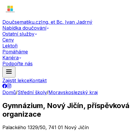
Doučsematiku.cz
Ing. et Bc. Ivan Jadrný
Nabídka doučování
Ostatní služby
Ceny
Lektoři
Pomáháme
Kariéra
Podpořte nás
Zajistit lekce
Kontakt
Domů
/
Střední školy
/
Moravskoslezský kraj
Gymnázium, Nový Jičín, příspěvková
organizace
Palackého 1329/50, 741 01 Nový Jičín