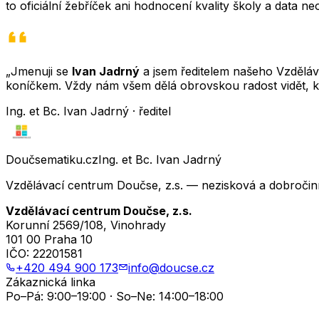
to oficiální žebříček ani hodnocení kvality školy a data 
„Jmenuji se
Ivan Jadrný
a jsem ředitelem našeho Vzděláva
koníčkem. Vždy nám všem dělá obrovskou radost vidět, k
Ing. et Bc. Ivan Jadrný · ředitel
Doučsematiku.cz
Ing. et Bc. Ivan Jadrný
Vzdělávací centrum Doučse, z.s. — nezisková a dobročin
Vzdělávací centrum Doučse, z.s.
Korunní 2569/108, Vinohrady
101 00 Praha 10
IČO:
22201581
+420 494 900 173
info@doucse.cz
Zákaznická linka
Po–Pá: 9:00–19:00 · So–Ne: 14:00–18:00