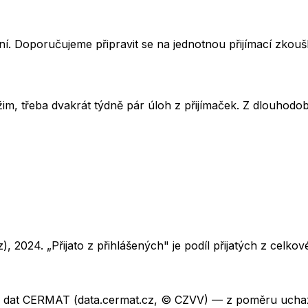
í. Doporučujeme připravit se na jednotnou přijímací zkou
im, třeba dvakrát týdně pár úloh z přijímaček. Z dlouhodobé
z),
2024
. „Přijato z přihlášených" je podíl přijatých z cel
ch dat CERMAT (data.cermat.cz, © CZVV) — z poměru uchaze