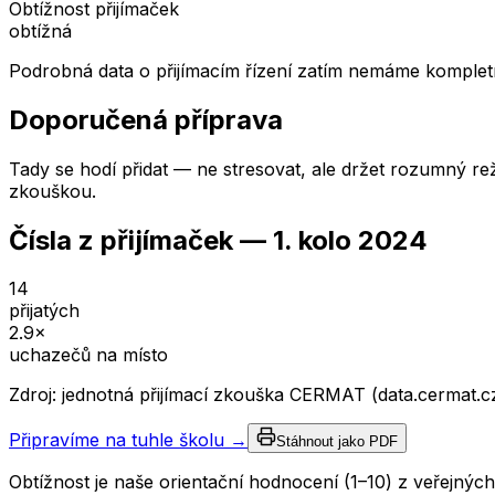
Obtížnost přijímaček
obtížná
Podrobná data o přijímacím řízení zatím nemáme kompletn
Doporučená příprava
Tady se hodí přidat — ne stresovat, ale držet rozumný rež
zkouškou.
Čísla z přijímaček —
1. kolo
2024
14
přijatých
2.9
×
uchazečů na místo
Zdroj: jednotná přijímací zkouška CERMAT (data.cermat.c
Připravíme na tuhle školu →
Stáhnout jako PDF
Obtížnost je naše orientační hodnocení (1–10) z veřejný