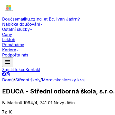
Doučsematiku.cz
Ing. et Bc. Ivan Jadrný
Nabídka doučování
Ostatní služby
Ceny
Lektoři
Pomáháme
Kariéra
Podpořte nás
Zajistit lekce
Kontakt
Domů
/
Střední školy
/
Moravskoslezský kraj
EDUCA - Střední odborná škola, s.r.o.
B. Martinů 1994/4, 741 01 Nový Jičín
7
z 10