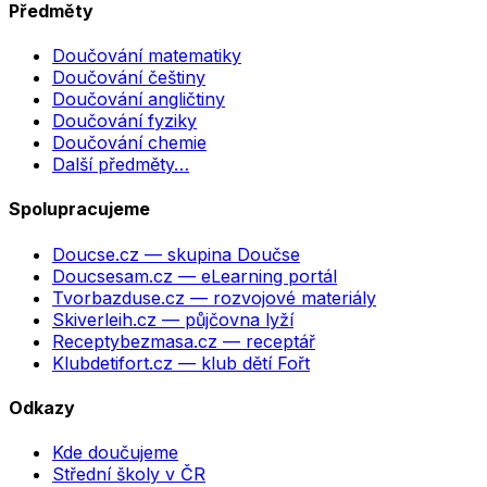
Předměty
Doučování matematiky
Doučování češtiny
Doučování angličtiny
Doučování fyziky
Doučování chemie
Další předměty…
Spolupracujeme
Doucse.cz
— skupina Doučse
Doucsesam.cz
— eLearning portál
Tvorbazduse.cz
— rozvojové materiály
Skiverleih.cz
— půjčovna lyží
Receptybezmasa.cz
— receptář
Klubdetifort.cz
— klub dětí Fořt
Odkazy
Kde doučujeme
Střední školy v ČR