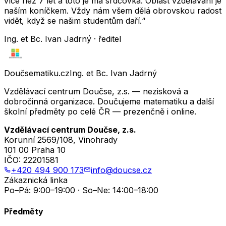
více než 7 let a toto je má srdcovka. Oblast vzdělávání je
naším koníčkem. Vždy nám všem dělá obrovskou radost
vidět, když se našim studentům daří.“
Ing. et Bc. Ivan Jadrný · ředitel
Doučsematiku.cz
Ing. et Bc. Ivan Jadrný
Vzdělávací centrum Doučse, z.s. — nezisková a
dobročinná organizace. Doučujeme matematiku a další
školní předměty po celé ČR — prezenčně i online.
Vzdělávací centrum Doučse, z.s.
Korunní 2569/108, Vinohrady
101 00 Praha 10
IČO:
22201581
+420 494 900 173
info@doucse.cz
Zákaznická linka
Po–Pá: 9:00–19:00 · So–Ne: 14:00–18:00
Předměty