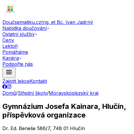
Doučsematiku.cz
Ing. et Bc. Ivan Jadrný
Nabídka doučování
Ostatní služby
Ceny
Lektoři
Pomáháme
Kariéra
Podpořte nás
Zajistit lekce
Kontakt
Domů
/
Střední školy
/
Moravskoslezský kraj
Gymnázium Josefa Kainara, Hlučín,
příspěvková organizace
Dr. Ed. Beneše 586/7, 748 01 Hlučín