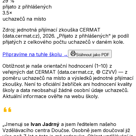
29
%
přijato z přihlášených
3.5
×
uchazečů na místo
Zdroj: jednotná přijímací zkouška CERMAT
(data.cermat.cz),
2026
. „Přijato z přihlášených" je podíl
přijatých z celkového počtu uchazečů v daném kole.
Připravíme na tuhle školu →
Stáhnout jako PDF
Obtížnost je naše orientační hodnocení (1–10) z
veřejných dat CERMAT (data.cermat.cz, © CZVV) — z
poměru uchazečů na místo a výsledků jednotné přijímací
zkoušky. Není to oficiální žebříček ani hodnocení kvality
školy a data neobsahují žádné osobní údaje uchazečů.
Aktuální informace ověřte na webu školy.
„Jmenuji se
Ivan Jadrný
a jsem ředitelem našeho
Vzdělávacího centra Doučse. Osobně jsem doučoval již