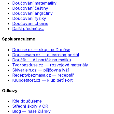
Doučování matematiky
Doučování češtiny
Doučování angličtiny
Doučování fyziky
Doučování chemie
Další předměty…
Spolupracujeme
Doucse.cz
— skupina Doučse
Doucsesam.cz
— eLearning portál
Doučík
— AI parťák na matiku
Tvorbazduse.cz
— rozvojové materiály
Skiverleih.cz
— půjčovna lyží
Receptybezmasa.cz
— receptář
Klubdetifort.cz
— klub dětí Fořt
Odkazy
Kde doučujeme
Střední školy v ČR
Blog — naše články