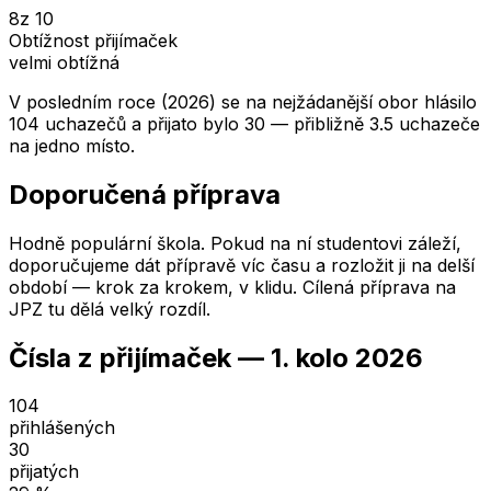
8
z 10
Obtížnost přijímaček
velmi obtížná
V posledním roce (2026) se na nejžádanější obor hlásilo
104 uchazečů a přijato bylo 30 — přibližně 3.5 uchazeče
na jedno místo.
Doporučená příprava
Hodně populární škola. Pokud na ní studentovi záleží,
doporučujeme dát přípravě víc času a rozložit ji na delší
období — krok za krokem, v klidu. Cílená příprava na
JPZ tu dělá velký rozdíl.
Čísla z přijímaček —
1. kolo
2026
104
přihlášených
30
přijatých