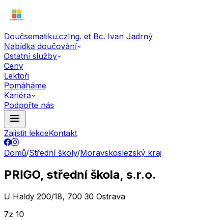
Doučsematiku.cz
Ing. et Bc. Ivan Jadrný
Nabídka doučování
Ostatní služby
Ceny
Lektoři
Pomáháme
Kariéra
Podpořte nás
Zajistit lekce
Kontakt
Domů
/
Střední školy
/
Moravskoslezský kraj
PRIGO, střední škola, s.r.o.
U Haldy 200/18, 700 30 Ostrava
7
z 10