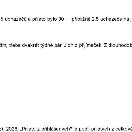
85 uchazečů a přijato bylo 30 — přibližně 2.8 uchazeče na 
im, třeba dvakrát týdně pár úloh z přijímaček. Z dlouhodobé
z),
2026
. „Přijato z přihlášených" je podíl přijatých z cel