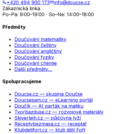
+420 494 900 173
info@doucse.cz
Zákaznická linka
Po–Pá: 9:00–19:00 · So–Ne: 14:00–18:00
Předměty
Doučování matematiky
Doučování češtiny
Doučování angličtiny
Doučování fyziky
Doučování chemie
Další předměty…
Spolupracujeme
Doucse.cz
— skupina Doučse
Doucsesam.cz
— eLearning portál
Doučík
— AI parťák na matiku
Tvorbazduse.cz
— rozvojové materiály
Skiverleih.cz
— půjčovna lyží
Receptybezmasa.cz
— receptář
Klubdetifort.cz
— klub dětí Fořt