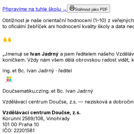
Připravíme na tuhle školu →
Stáhnout jako PDF
Obtížnost je naše orientační hodnocení (1–10) z veřejný
to oficiální žebříček ani hodnocení kvality školy a data 
„Jmenuji se
Ivan Jadrný
a jsem ředitelem našeho Vzděláva
koníčkem. Vždy nám všem dělá obrovskou radost vidět, k
Ing. et Bc. Ivan Jadrný · ředitel
Doučsematiku.cz
Ing. et Bc. Ivan Jadrný
Vzdělávací centrum Doučse, z.s. — nezisková a dobročin
Vzdělávací centrum Doučse, z.s.
Korunní 2569/108, Vinohrady
101 00 Praha 10
IČO:
22201581