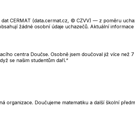
ch dat CERMAT (data.cermat.cz, © CZVV) — z poměru uchaze
neobsahují žádné osobní údaje uchazečů. Aktuální informace
cího centra Doučse. Osobně jsem doučoval již více než 7 l
dyž se našim studentům daří.“
ná organizace. Doučujeme matematiku a další školní předm