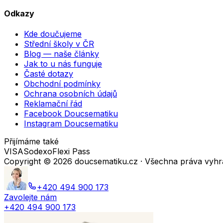
Odkazy
Kde doučujeme
Střední školy v ČR
Blog — naše články
Jak to u nás funguje
Časté dotazy
Obchodní podmínky
Ochrana osobních údajů
Reklamační řád
Facebook Doucsematiku
Instagram Doucsematiku
Přijímáme také
VISA
Sodexo
Flexi Pass
Copyright ©
2026
doucsematiku.cz · Všechna práva vyh
+420 494 900 173
Zavolejte nám
+420 494 900 173