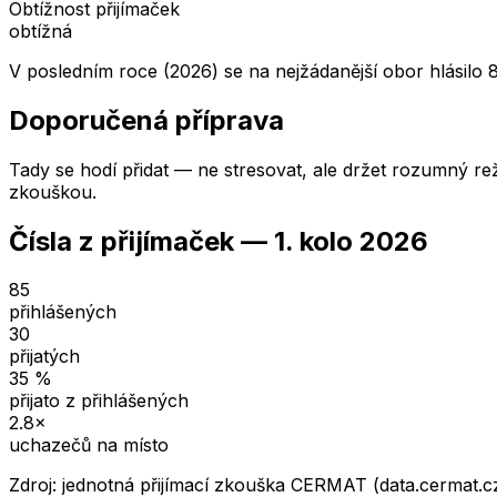
Obtížnost přijímaček
obtížná
V posledním roce (2026) se na nejžádanější obor hlásilo 
Doporučená příprava
Tady se hodí přidat — ne stresovat, ale držet rozumný rež
zkouškou.
Čísla z přijímaček —
1. kolo
2026
85
přihlášených
30
přijatých
35
%
přijato z přihlášených
2.8
×
uchazečů na místo
Zdroj: jednotná přijímací zkouška CERMAT (data.cermat.c