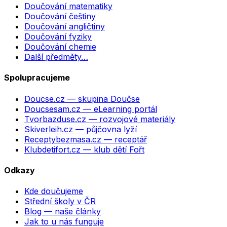
Doučování matematiky
Doučování češtiny
Doučování angličtiny
Doučování fyziky
Doučování chemie
Další předměty…
Spolupracujeme
Doucse.cz
— skupina Doučse
Doucsesam.cz
— eLearning portál
Tvorbazduse.cz
— rozvojové materiály
Skiverleih.cz
— půjčovna lyží
Receptybezmasa.cz
— receptář
Klubdetifort.cz
— klub dětí Fořt
Odkazy
Kde doučujeme
Střední školy v ČR
Blog — naše články
Jak to u nás funguje