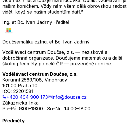
více než 7 let a toto je má srdcovka. Oblast vzdělávání je
naším koníčkem. Vždy nám všem dělá obrovskou radost
vidět, když se našim studentům daří.“
Ing. et Bc. Ivan Jadrný · ředitel
Doučsematiku.cz
Ing. et Bc. Ivan Jadrný
Vzdělávací centrum Doučse, z.s. — nezisková a
dobročinná organizace. Doučujeme matematiku a další
školní předměty po celé ČR — prezenčně i online.
Vzdělávací centrum Doučse, z.s.
Korunní 2569/108, Vinohrady
101 00 Praha 10
IČO:
22201581
+420 494 900 173
info@doucse.cz
Zákaznická linka
Po–Pá: 9:00–19:00 · So–Ne: 14:00–18:00
Předměty