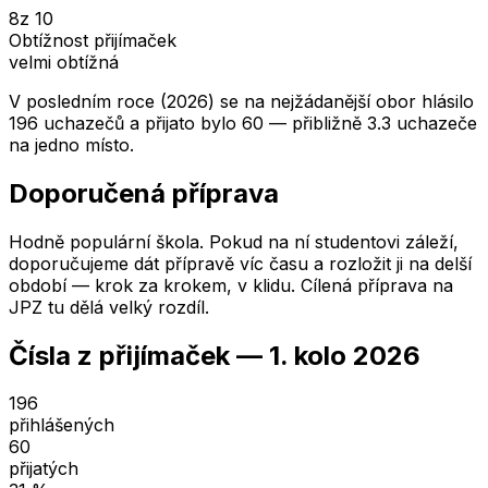
8
z 10
Obtížnost přijímaček
velmi obtížná
V posledním roce (2026) se na nejžádanější obor hlásilo
196 uchazečů a přijato bylo 60 — přibližně 3.3 uchazeče
na jedno místo.
Doporučená příprava
Hodně populární škola. Pokud na ní studentovi záleží,
doporučujeme dát přípravě víc času a rozložit ji na delší
období — krok za krokem, v klidu. Cílená příprava na
JPZ tu dělá velký rozdíl.
Čísla z přijímaček —
1. kolo
2026
196
přihlášených
60
přijatých