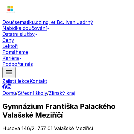
Doučsematiku.cz
Ing. et Bc. Ivan Jadrný
Nabídka doučování
Ostatní služby
Ceny
Lektoři
Pomáháme
Kariéra
Podpořte nás
Zajistit lekce
Kontakt
Domů
/
Střední školy
/
Zlínský kraj
Gymnázium Františka Palackého
Valašské Meziříčí
Husova 146/2, 757 01 Valašské Meziříčí