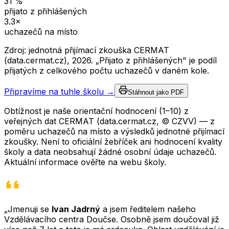
31
%
přijato z přihlášených
3.3
×
uchazečů na místo
Zdroj: jednotná přijímací zkouška CERMAT
(data.cermat.cz),
2026
. „Přijato z přihlášených" je podíl
přijatých z celkového počtu uchazečů v daném kole.
Připravíme na tuhle školu →
Stáhnout jako PDF
Obtížnost je naše orientační hodnocení (1–10) z
veřejných dat CERMAT (data.cermat.cz, © CZVV) — z
poměru uchazečů na místo a výsledků jednotné přijímací
zkoušky. Není to oficiální žebříček ani hodnocení kvality
školy a data neobsahují žádné osobní údaje uchazečů.
Aktuální informace ověřte na webu školy.
„Jmenuji se
Ivan Jadrný
a jsem ředitelem našeho
Vzdělávacího centra Doučse. Osobně jsem doučoval již